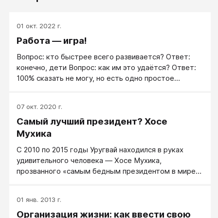
01 окт. 2022 г.
Работа — игра!
Вопрос: кто быстрее всего развивается? Ответ:
конечно, дети Вопрос: как им это удаётся? Ответ:
100% сказать не могу, но есть одно простое
наблюдение – дети всё время играют.
07 окт. 2020 г.
Самый лучший президент? Хосе
Мухика
С 2010 по 2015 годы Уругвай находился в руках
удивительного человека — Хосе Мухика,
прозванного «самым бедным президентом в мире».
Мухику хорошо охарактеризовало издание Daily
Mail: «наконец-то появился политик честный в своих
01 янв. 2013 г.
расходах». Этот президент, который широко
Организация жизни: как ввести свою
известен в свое стране под прозвищем Эль Пепе,