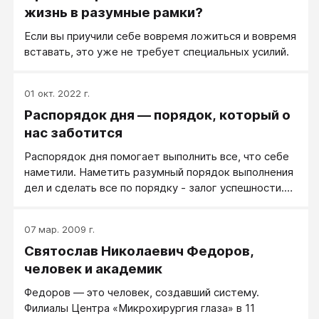
действительно являет собой пример необычной
жизнь в разумные рамки?
прямоты и справедливости, что, согласимся, -
Если вы приучили себе вовремя ложиться и вовремя
редкое качество для политика любого толка.
вставать, это уже не требует специальных усилий.
01 окт. 2022 г.
Распорядок дня — порядок, который о
нас заботится
Распорядок дня помогает выполнить все, что себе
наметили. Наметить разумный порядок выполнения
дел и сделать все по порядку - залог успешности.
Как влияет распорядок дня на душевное состояние
и личностный статус? Те, кто поздно ложатся, кто
07 мар. 2009 г.
ложится "завтра" или под утро, быстро теряют
Святослав Николаевич Федоров,
жизненную энергию и бодрость. У кого-то хватает
здоровья быть совой, но платить за это приходится:
человек и академик
портится цвет лица (любителей ночных бдений
Федоров — это человек, создавший систему.
легко узнать по бледным, а потом зеленоватым
Филиалы Центра «Микрохирургия глаза» в 11
лицам), уходит эмоциональная уравновешенность,