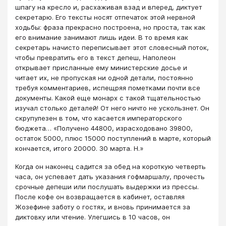
шпагу на кресло и, расхаживая взад и вперед, диктует
секрета­рю. Его тексты носят отпечаток этой нервной
ходьбы: фраза пре­красно построена, но проста, так как
его внимание занимают лишь идеи. В то время как
секретарь начисто пере­писывает этот словесный поток,
чтобы превратить его в текст де­пеш, Наполеон
открывает присланные ему министерские досье и
читает их, не пропуская ни одной детали, постоянно
требуя ком­ментариев, испещряя пометками почти все
документы. Какой еще монарх с такой тщательностью
изучал столько дета­лей! От него ничто не ускользнет. Он
скрупулезен в том, что ка­сается императорского
бюджета… «Получено 44800, израсходова­но 39800,
остаток 5000, плюс 15000 поступлений в марте, кото­рый
кончается, итого 20000. 30 марта. Н.»
Когда он на­конец садится за обед на короткую четверть
часа, он успевает дать указания гофмаршалу, прочесть
срочные депеши или послу­шать выдержки из прессы.
После кофе он возвращается в каби­нет, оставляя
Жозефине заботу о гостях, и вновь принимается за
диктовку или чтение. Улегшись в 10 часов, он