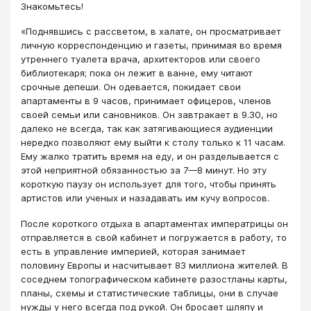
Знакомьтесь!
«Поднявшись с рассветом, в халате, он просматривает
личную корреспонденцию и газеты, принимая во время
утреннего туалета врача, архитекторов или своего
библиотекаря; пока он лежит в ванне, ему читают
срочные депеши. Он одевается, покидает свои
апартаменты в 9 часов, принимает офицеров, членов
своей семьи или сановников. Он завтракает в 9.30, но
далеко не всегда, так как затягивающиеся аудиенции
нередко позволяют ему выйти к столу только к 11 часам.
Ему жалко тратить время на еду, и он разделывается с
этой неприятной обязанностью за 7—8 минут. Но эту
короткую паузу он использует для того, чтобы принять
артистов или уче­ных и назадавать им кучу вопросов.
После короткого отдыха в апартаментах императрицы он
от­правляется в свой кабинет и погружается в работу, то
есть в уп­равление империей, которая занимает
половину Европы и насчи­тывает 83 миллиона жителей. В
соседнем топографическом каби­нете разостланы карты,
планы, схемы и статистические таблицы, они в случае
нужды у него всегда под рукой. Он бросает шляпу и