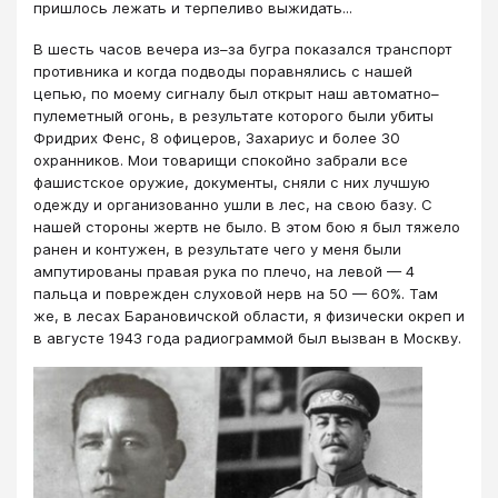
пришлось лежать и терпеливо выжидать...
В шесть часов вечера из–за бугра показался транспорт
противника и когда подводы поравнялись с нашей
цепью, по моему сигналу был открыт наш автоматно–
пулеметный огонь, в результате которого были убиты
Фридрих Фенс, 8 офицеров, Захариус и более 30
охранников. Мои товарищи спокойно забрали все
фашистское оружие, документы, сняли с них лучшую
одежду и организованно ушли в лес, на свою базу. С
нашей стороны жертв не было. В этом бою я был тяжело
ранен и контужен, в результате чего у меня были
ампутированы правая рука по плечо, на левой — 4
пальца и поврежден слуховой нерв на 50 — 60%. Там
же, в лесах Барановичской области, я физически окреп и
в августе 1943 года радиограммой был вызван в Москву.