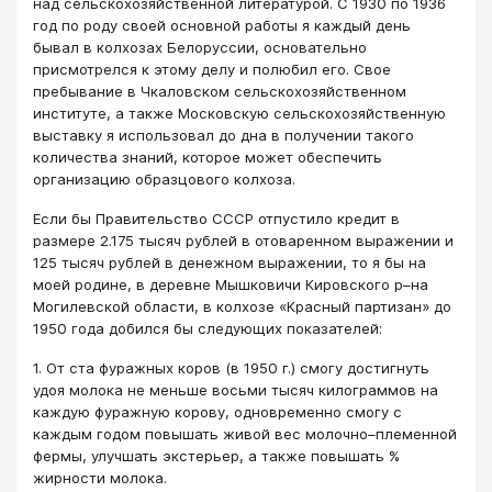
над сельскохозяйственной литературой. С 1930 по 1936
год по роду своей основной работы я каждый день
бывал в колхозах Белоруссии, основательно
присмотрелся к этому делу и полюбил его. Свое
пребывание в Чкаловском сельскохозяйственном
институте, а также Московскую сельскохозяйственную
выставку я использовал до дна в получении такого
количества знаний, которое может обеспечить
организацию образцового колхоза.
Если бы Правительство СССР отпустило кредит в
размере 2.175 тысяч рублей в отоваренном выражении и
125 тысяч рублей в денежном выражении, то я бы на
моей родине, в деревне Мышковичи Кировского р–на
Могилевской области, в колхозе «Красный партизан» до
1950 года добился бы следующих показателей:
1. От ста фуражных коров (в 1950 г.) смогу достигнуть
удоя молока не меньше восьми тысяч килограммов на
каждую фуражную корову, одновременно смогу с
каждым годом повышать живой вес молочно–племенной
фермы, улучшать экстерьер, а также повышать %
жирности молока.