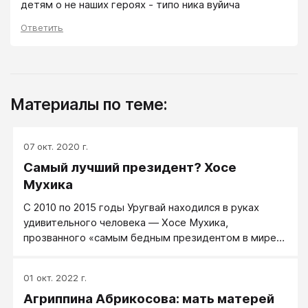
детям о не наших героях - типо ника вуйича
Ответить
Материалы по теме:
07 окт. 2020 г.
Самый лучший президент? Хосе
Мухика
С 2010 по 2015 годы Уругвай находился в руках
удивительного человека — Хосе Мухика,
прозванного «самым бедным президентом в мире».
Мухику хорошо охарактеризовало издание Daily
Mail: «наконец-то появился политик честный в своих
01 окт. 2022 г.
расходах». Этот президент, который широко
Агриппина Абрикосова: мать матерей
известен в свое стране под прозвищем Эль Пепе,