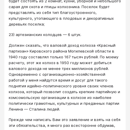
будет состоять из 2 комнат, кухни, уборной и небольшого
сарая для скота и птицы колхозника. Поселок будет
представлять из себя тип благоустроенного,
культурного, утопающего в плодовых и декоративных
деревьях поселка;
23) артезианских колодцев — 6 штук.
Должен сказать, что валовой доход колхоза «Красный
партизан» Кировского района Могилевской области в
1940 году составлял только 167 тысяч рублей. По моему
расчету, этот же колхоз в 1950 году может добиться
валового дохода не менее трех миллионов рублей.
Одновременно с организационно–хозяйственной
работой у меня найдутся время и досуг для такого
поднятия идейно–политического уровня своих членов
колхоза, который позволит создать крепкие партийную и
комсомольскую организации в колхозе из наиболее
политически грамотных, культурных и преданных партии
Ленина — Сталина людей.
Прежде чем написать Вам это заявление и взять на себя
эти обязательства, я много раз всесторонне обдумав,