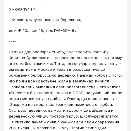
6 июля 1944 г.
г. Москва, Фрунзенская набережная,
дом № 10а, кв. 46, тел. Г–6–60–46».
----
Сталин дал распоряжение удовлетворить просьбу
Кирилла Орловского - он прекрасно понимал его, потому
что сам был таким же. Тот сдал государству полученную
им квартиру в Москве и уехал в разрушенную до
основания белорусскую деревню. Начинал колхоз с того,
что почти все крестьяне жили в землянках. Кирилл
Прокофьевич выполнил свои обязательства - его колхоз
«Рассвет» был первый колхоз в СССР, получивший после
войны миллионную прибыль. Очевидцы описывают так:
"Закрома во дворах колхозников ломились от добра.
Отстроил деревню, вымостил дорогу до райцентра и
деревенскую улицу, построил клуб, школу-десятилетку.
Не хватило денег – снял с книжки все свои сбережения –
200 тысяч – и вложил в школу. Платил стипендии