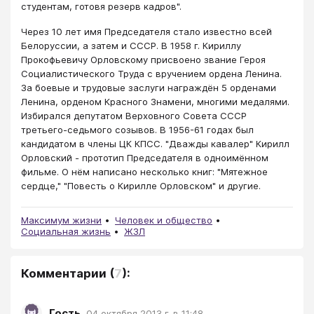
студентам, готовя резерв кадров".
Через 10 лет имя Председателя стало известно всей
Белоруссии, а затем и СССР. В 1958 г. Кириллу
Прокофьевичу Орловскому присвоено звание Героя
Социалистического Труда с вручением ордена Ленина.
За боевые и трудовые заслуги награждён 5 орденами
Ленина, орденом Красного Знамени, многими медалями.
Избирался депутатом Верховного Совета СССР
третьего-седьмого созывов. В 1956-61 годах был
кандидатом в члены ЦК КПСС. "Дважды кавалер" Кирилл
Орловский - прототип Председателя в одноимённом
фильме. О нём написано несколько книг: "Мятежное
сердце," "Повесть о Кирилле Орловском" и другие.
Максимум жизни
Человек и общество
Социальная жизнь
ЖЗЛ
Комментарии
(
7
):
Гость
,
04 октября 2013 г. в 11:48