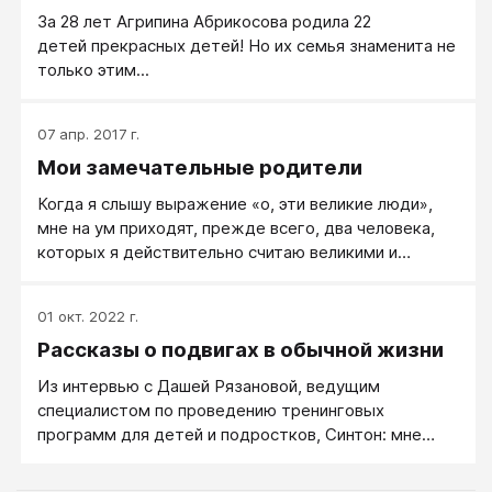
действительно являет собой пример необычной
За 28 лет Агрипина Абрикосова родила 22
прямоты и справедливости, что, согласимся, -
детей прекрасных детей! Но их семья знаменита не
редкое качество для политика любого толка.
только этим...
07 апр. 2017 г.
Мои замечательные родители
Когда я слышу выражение «о, эти великие люди»,
мне на ум приходят, прежде всего, два человека,
которых я действительно считаю великими и
замечательными, два самых терпеливых и
настойчивых человека, два самых любящих и
01 окт. 2022 г.
заботливых, два самых требовательных и
Рассказы о подвигах в обычной жизни
справедливых, два самых мудрых и знающих - два
человека, которые открыли передо мной двери в
Из интервью с Дашей Рязановой, ведущим
этот прекрасный мир. Возможно, вы догадались, о
специалистом по проведению тренинговых
ком эти слова? Эти великие и замечательные люди,
программ для детей и подростков, Синтон: мне
которые навсегда будут моим примером достойной
исполнилось 14 лет, и я очень сильно сломала ногу: в
жизни – мои родители.
нескольких местах, с разрывом связок, потом еще