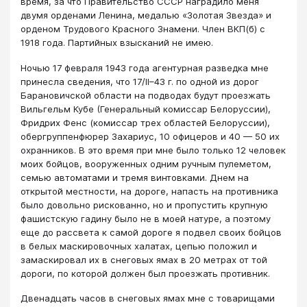
время, за что Правительство СССР наградило меня
двумя орденами Ленина, медалью «Золотая Звезда» и
орденом Трудового Красного Знамени. Член ВКП(б) с
1918 года. Партийных взысканий не имею.
Ночью 17 февраля 1943 года агентурная разведка мне
принесла сведения, что 17/II–43 г. по одной из дорог
Барановичской области на подводах будут проезжать
Вильгельм Кубе (Генеральный комиссар Белоруссии),
Фридрих Фенс (комиссар трех областей Белоруссии),
обергруппенфюрер Захариус, 10 офицеров и 40 — 50 их
охранников. В это время при мне было только 12 человек
моих бойцов, вооруженных одним ручным пулеметом,
семью автоматами и тремя винтовками. Днем на
открытой местности, на дороге, напасть на противника
было довольно рискованно, но и пропустить крупную
фашистскую гадину было не в моей натуре, а поэтому
еще до рассвета к самой дороге я подвел своих бойцов
в белых маскировочных халатах, цепью положил и
замаскировал их в снеговых ямах в 20 метрах от той
дороги, по которой должен был проезжать противник.
Двенадцать часов в снеговых ямах мне с товарищами