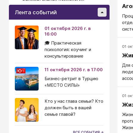
Аго
Лента событий
Проц
отде
01 октября 2026 г. в
сист
16:00
регу
пере
🎓 Практическая
01 окт
спин
психология: коучинг и
Жив
консультирование
Для 
11 октября 2026 г. в 17:00
люде
ассо
Бизнес-ретрит в Турцию
"био
«МЕСТО СИЛЫ»
поня
01 окт
поня
Кто у нас глава семьи? Кто
Жиз
Таки
должен быть в вашей
подм
семье главой?
Жизн
том 
прот
Вики
Жизн
объе
ВСЕ СОБЫТИЯ