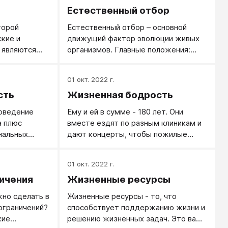
Естественный отбор
торой
Естественный отбор – основной
кие и
движущий фактор эволюции живых
 являются
организмов. Главные положения:
 обусловлены
виды не являются неизменными
их причинных
сотворенными формами, а
01 окт. 2022 г.
представляют собою результат
сть
Жизненная бодрость
многовекового процесса
приспособления животных в борьбе
оведение
Ему и ей в сумме - 180 лет. Они
за существование. Особенности
а плюс
вместе ездят по разным клиникам и
организации, благоприятные для
нальных
дают концерты, чтобы пожилые
добывания пищи, борьбы с
люди жили бодрее.
соперниками, защиты от врагов,
наследственно передаваясь
01 окт. 2022 г.
потомству, укрепляются и
ичения
Жизненные ресурсы
накапливаются. Таким образом,
лучше организованные особи имеют
жно сделать в
Жизненные ресурсы - то, что
больше шансов пережить более
ограничений?
способствует поддержанию жизни и
слабых и оставить потомство.
кие
решению жизненных задач. Это ваш