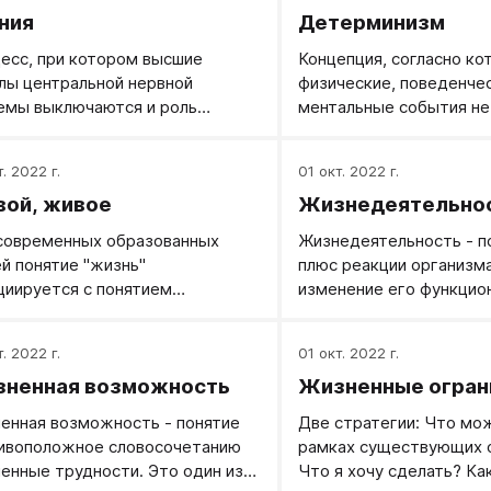
ния
Детерминизм
есс, при котором высшие
Концепция, согласно ко
лы центральной нервной
физические, поведенчес
емы выключаются и роль
ментальные события не
ляторов жизненных функций
случайными, а, скорее,
ходит к продолговатому и
действием специфическ
. 2022 г.
01 окт. 2022 г.
ному мозгу.
(каузальных) факторов.
ой, живое
Жизнедеятельно
современных образованных
Жизнедеятельность - п
й понятие "жизнь"
плюс реакции организм
циируется с понятием
изменение его функцио
логическое существование", а
состояний.
тие "смерть" ассоциируется с
. 2022 г.
01 окт. 2022 г.
тием "биологической гибели".
ненная возможность
Жизненные огран
м образом, слово "жизнь"
енилось слово "биология", при
енная возможность - понятие
Две стратегии: Что мо
что биология, согласно
ивоположное словосочетанию
рамках существующих 
педии, это система наук,
енные трудности. Это один из
Что я хочу сделать? Ка
ктами которой являются живые