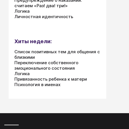
Предупреждение о наказании:
считаем «Раз! два! три!»
кто 
Логика
прав
Личностная идентичность
Хиты недели:
Список позитивных тем для общения с
близкими
Переключение собственного
эмоционального состояния
Логика
Привязанность ребенка к матери
Психология в именах