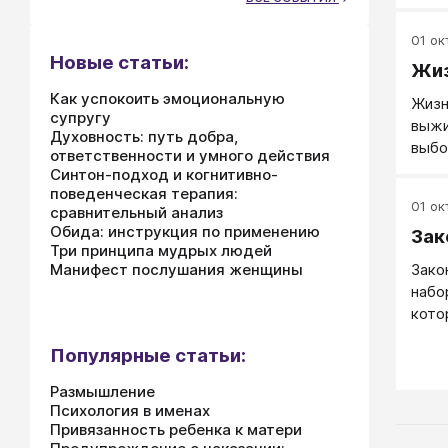
спос
суще
ситу
поня
01 окт
пози
поня
Новые статьи:
Жи
саму
что 
ситу
Как успокоить эмоциональную
опре
Жизн
миро
супругу
"жив
выжи
перс
Духовность: путь добра,
выбо
ответственности и умного действия
дру
Синтон-подход и когнитивно-
поведенческая терапия:
01 окт
сравнительный анализ
Обида: инструкция по применению
Зак
Три принципа мудрых людей
Манифест послушания женщины
Зако
набо
кото
или 
Популярные статьи:
отно
орга
Размышление
обес
Психология в именах
непр
Привязанность ребенка к матери
людь