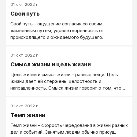
01 окт. 2022 г.
Свой путь
Свой путь - ощущение согласия со своим
жизненным путем, удовлетворенность от
происходящего и ожидаемого будущего.
01 окт. 2022 г.
Смысл жизни и цель жизни
Цель жизни и смысл жизни - разные вещи. Цель
жизни дает ей стержень, целостность и
направленность. Смысл жизни говорит о том, что
то, что делаешь, кому-то действительно нужно. О
смысле жизни можно говорить, когда
01 окт. 2022 г.
индивидуальная жизнь человека имеет целостность
Темп жизни
и внутренний стержень. Жизнь, не организованная
целью, смысла сама по себе не имеет.
Темп жизни - скорость чередования в жизни разных
дел и событий. Занятым людям обычно присущ