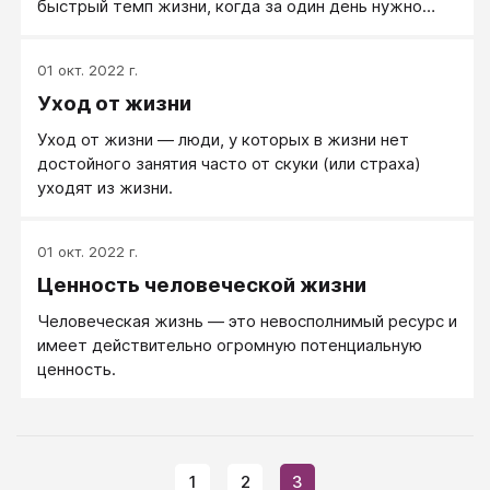
быстрый темп жизни, когда за один день нужно
успеть в 4 разные места, по дороге - написать
статью, дома - обзвонить клиентов, вечером -
01 окт. 2022 г.
нарисовать презентацию и так далее.
Уход от жизни
Уход от жизни ― люди, у которых в жизни нет
достойного занятия часто от скуки (или страха)
уходят из жизни.
01 окт. 2022 г.
Ценность человеческой жизни
Человеческая жизнь — это невосполнимый ресурс и
имеет действительно огромную потенциальную
ценность.
1
2
3