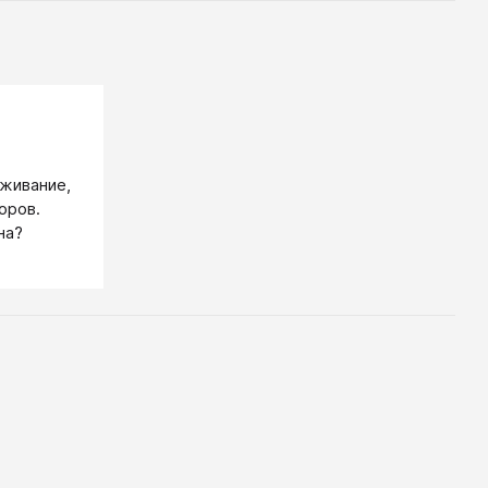
живание,
оров.
на?