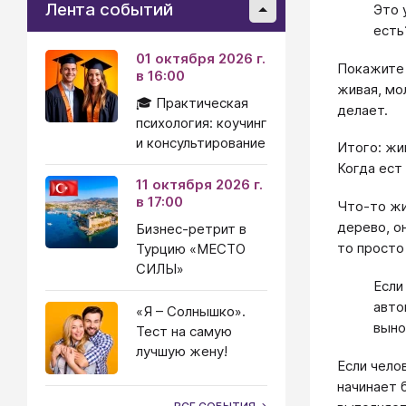
Лента событий
Это 
есть
01 октября 2026 г.
Покажите 
в 16:00
живая, мол
🎓 Практическая
делает.
психология: коучинг
и консультирование
Итого: жи
Когда ест
11 октября 2026 г.
в 17:00
Что-то жи
дерево, о
Бизнес-ретрит в
то просто
Турцию «МЕСТО
СИЛЫ»
Если
авто
«Я – Солнышко».
выно
Тест на самую
лучшую жену!
Если чело
начинает 