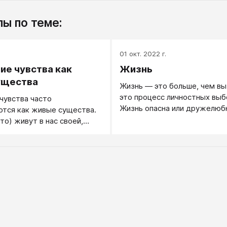
ы по теме:
.
01 окт. 2022 г.
ие чувства как
Жизнь
ущества
Жизнь — это больше, чем вы
это процесс личностных выб
чувства часто
Жизнь опасна или дружелюб
тся как живые существа.
то) живут в нас своей,
льной жизнью, оживают и
орются между собой и не
подчинаются. К нам они
о-разному: что-то нам
 от чего-то оберегают, к
влекают наше внимание...