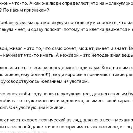
уже - что-то. А как же люди определяют, что на молекулярн
? По каким признакам?
ребенку фильм про молекулу и про клетку и спросите, что и
екула - нет, и сразу пояснят: потому что клетка движется и 
вой, живая - это то, что само хочет, может, имеет и знает. 
 - начинает что-то иметь. А неживой - это неподвижная вещь
вое или нет - в жизни определяют люди сами. Когда-то им э
но живое, ему больно!"), люди взрослые принимают такие ре
 руководствуюясь желанием и чувством.
 человек любит одушевлять окружающее, для него живым бу
мобиль - это уже мальчик или девочка, он имеет свой характе
сит. Он чувствующий и живой.
век имеет скорее технический взгляд, для него все - механи
быть склонной даже живое воспринимать как неживое, и тогд