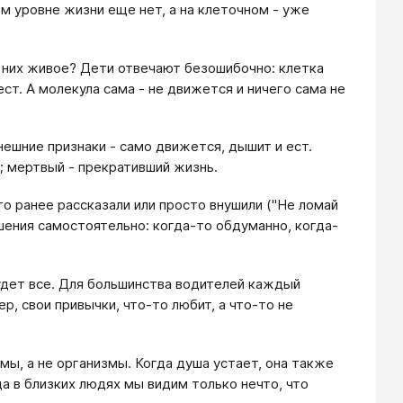
ом уровне жизни еще нет, а на клеточном - уже
з них живое? Дети отвечают безошибочно: клетка
ест. А молекула сама - не движется и ничего сама не
Внешние признаки - само движется, дышит и ест.
; мертвый - прекративший жизнь.
то ранее рассказали или просто внушили ("Не ломай
шения самостоятельно: когда-то обдуманно, когда-
дет все. Для большинства водителей каждый
р, свои привычки, что-то любит, а что-то не
змы, а не организмы. Когда душа устает, она также
а в близких людях мы видим только нечто, что