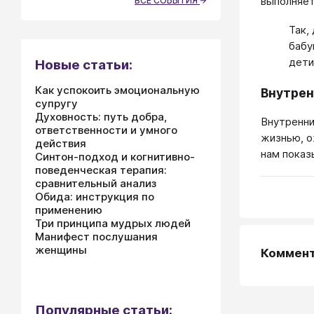
выполняет
ВСЕ СОБЫТИЯ
Так,
бабу
дети
Новые статьи:
Как успокоить эмоциональную
Внутрен
супругу
Духовность: путь добра,
Внутренни
ответственности и умного
жизнью, о
действия
нам показ
Синтон-подход и когнитивно-
поведенческая терапия:
сравнительный анализ
Обида: инструкция по
применению
Три принципа мудрых людей
Манифест послушания
женщины
Коммен
Популярные статьи: