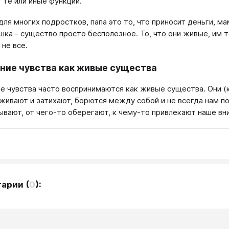
 те или иные функции.
 для многих подростков, папа это то, что приносит деньги, м
шка - существо просто бесполезное. То, что они живые, им т
 не все.
ние чувства как живые существа
е чувства часто воспринимаются как живые существа. Они (к
живают и затихают, борются между собой и не всегда нам по
ывают, от чего-то оберегают, к чему-то привлекают наше вни
тарии
(
0
):