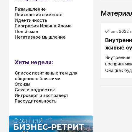
Размышление
Материал
Психология в именах
Идентичность
Биография Ирвина Ялома
Пол Экман
01 окт. 2022 г
Негативное мышление
Внутренн
живые с
Внутренние 
Хиты недели:
воспринимаю
Они (как буд
Список позитивных тем для
самостояте
общения с близкими
затихают, б
Эгоизм
всегда нам 
Секс и подросток
Интроверт и экстраверт
относятся п
Рассудительность
показывают,
чему-то при