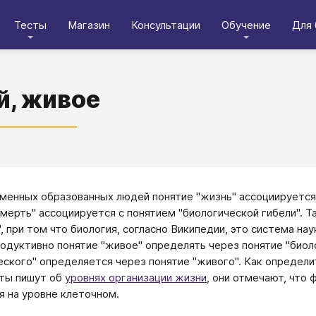
Тесты
Магазин
Консультации
Обучение
Для 
, живое
менных образованных людей понятие "жизнь" ассоциируется 
смерть" ассоциируется с понятием "биологической гибели". 
", при том что биология, согласно Википедии, это система н
родуктивно понятие "живое" определять через понятие "биол
еского" определяется через понятие "живого". Как определи
ты пишут об
уровнях организации жизни
, они отмечают, что
я на уровне клеточном.