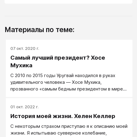
Материалы по теме:
07 окт. 2020 г.
Самый лучший президент? Хосе
Мухика
С 2010 по 2015 годы Уругвай находился в руках
удивительного человека — Хосе Мухика,
прозванного «самым бедным президентом в мире».
Мухику хорошо охарактеризовало издание Daily
Mail: «наконец-то появился политик честный в своих
01 окт. 2022 г.
расходах». Этот президент, который широко
История моей жизни. Хелен Келлер
известен в свое стране под прозвищем Эль Пепе,
действительно являет собой пример необычной
С некоторым страхом приступаю я к описанию моей
прямоты и справедливости, что, согласимся, -
жизни. Я испытываю суеверное колебание,
редкое качество для политика любого толка.