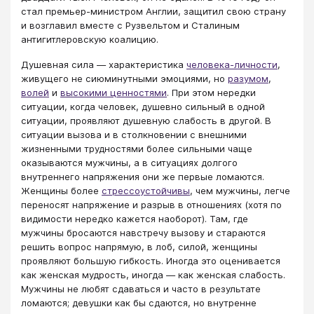
стал премьер-министром Англии, защитил свою страну
и возглавил вместе с Рузвельтом и Сталиным
антигитлеровскую коалицию.
Душевная сила — характеристика
человека-личности
,
живущего не сиюминутными эмоциями, но
разумом
,
волей
и
высокими ценностями
. При этом нередки
ситуации, когда человек, душевно сильный в одной
ситуации, проявляют душевную слабость в другой. В
ситуации вызова и в столкновении с внешними
жизненными трудностями более сильными чаще
оказываются мужчины, а в ситуациях долгого
внутреннего напряжения они же первые ломаются.
Женщины более
стрессоустойчивы
, чем мужчины, легче
переносят напряжение и разрыв в отношениях (хотя по
видимости нередко кажется наоборот). Там, где
мужчины бросаются навстречу вызову и стараются
решить вопрос напрямую, в лоб, силой, женщины
проявляют большую гибкость. Иногда это оценивается
как женская мудрость, иногда — как женская слабость.
Мужчины не любят сдаваться и часто в результате
ломаются; девушки как бы сдаются, но внутренне