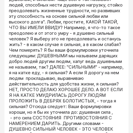
людей, способных нести душевную нагрузку, стойко 
преодолевать жизненные трудности, но развивших 
эту способность на основе сильной любви или 
высокого долга". Любви, простите, КАКОЙ ТАКОЙ, 
ЧТО ВЫ ИМЕЛИ ВВИДУ? Например, я что-то такое 
преодолею и от этого умру - я душевно сильный 
человек? Я выберу это не преодолевать и останусь 
жить? - в каком случае я сильная, а в каком слабая? 
Чем померять? Я бы ваши формулировки уточнила 
следующим: ДУШЕВНЫМИ мы называем дарящих 
добро людей другим людям, хапуг ведь душевными 
не называем, так? ДАЛЕЕ: "СИЛЬНЫМИ" - например, 
я на катке еду, - я сильная? А если Я дорогу на нем 
людям  прокладываю, выравниваю 
действительность для удобства жизни, я сильная? 
НЕТ, ПРОСТО ДЕЛАЮ ХОРОШЕЕ ДЕЛО. А ВОТ ЕСЛИ 
Я НА КАТКЕ УМУДРИЛАСЬ ДОРОГУ ЛЮДЯМ 
ПРОЛОЖИТЬ В ДЕБРЯХ БОЛОТИСТЫХ, - тогда я 
сильная? Отсюда следует: Ваши формулировки 
хороши, но я бы их уточнила до: душевная сила ,

 - это сила СОСТОЯНИЯ  ПРОТИВОСТОЯНИЯ С 
НАМЕРЕНИЕМ ДАРИТЬ. Другими словами - 
ДУШЕВНО СИЛЬНЫЙ ЧЕЛОВЕК - ЭТО ЧЕЛОВЕК 