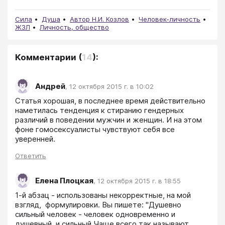
Сила
Душа
Автор Н.И. Козлов
Человек-личность
ЖЗЛ
Личность, общество
Комментарии
(
14
):
Андрей
,
12 октября 2015 г. в 10:02
Статья хорошая, в последнее время действительно 
наметилась тенденция к стиранию гендерных 
различий в поведении мужчин и женщин. И на этом 
фоне гомосексуалисты чувствуют себя все 
уверенней.
Ответить
Елена Плоцкая
,
12 октября 2015 г. в 18:55
1-й абзац - использованы некорректные, на мой 
взгляд,  формулировки. Вы пишете: "Душевно 
сильный человек - человек одновременно и 
душевный, и сильный.Чаще всего так называют 