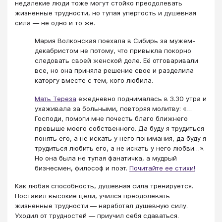
недалекие люди тоже могут стойко преодолевать
жизненные трудности, но тупая упертость и душевная
сила — не одно и то же.
Мария Волконская поехала в Сибирь за мужем-
декабристом не потому, что привыкла покорно
следовать своей женской доле. Её отговаривали
все, но она приняла решение свое и разделила
каторгу вместе с тем, кого любила.
Мать Тереза
ежедневно поднималась в 3.30 утра и
ухаживала за больными, повторяя молитву: «…
Господи, помоги мне почесть благо ближнего
превыше моего собственного. Да буду я трудиться
понять его, а не искать у него понимания, да буду я
трудиться любить его, а не искать у него любви…».
Но она была не тупая фанатичка, а мудрый
бизнесмен, философ и поэт.
Почитайте ее стихи!
Как любая способность, душевная сила тренируется.
Поставил высокие цели, учился преодолевать
жизненные трудности — наработал душевную силу.
Уходил от трудностей — приучил себя сдаваться.