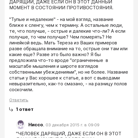
ДАРЯЩИЙ, ДАЖЕ ЕСЛИ ОН В ЭТОТ ДАННЫЙ 
МОМЕНТ В СОСТОЯНИИ ПРОТИВОСТОЯНИЯ.

"Тупые и недалекие" - на мой взгляд, название 
ближе к сленгу, чем к термину. А остальные люди, 
те, что получше, - острые и далекие что-ли? А если 
получше, то чем получше? Чем померять? Не 
линейкой ведь. Мать Тереза из Ваших примеров 
разве обращала внимание на то, острые они там или 
какие еще? Разве это было важно? Я бы 
предложила что-то вроде "ограниченные  в 
масштабе мышления и широте взглядов 
собственными убеждениями", но не более. Название 
статьи у Вас хорошее к статье, а вот с выводами 
невыразительно, как-то смазано, - на разницу полов 
соскочили.
Ответить
1
ответ
Ниссо
,
03 декабря 2015 г. в 09:09
"ЧЕЛОВЕК ДАРЯЩИЙ, ДАЖЕ ЕСЛИ ОН В ЭТОТ 