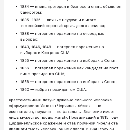
1834 — вновь прогорел в бизнесе и опять объявлен
банкротом:
1835 -1836 — личные неудачи и в итоге
тяжелейший нервный срыв, долго лечился;
1838 — потерпел поражение на очередных
выборах;
1843, 1846, 1848 — потерпел поражение на
выборах в Конгресс США;
1855 — потерпел поражение на выборах в Сенат;
1856 — потерпел поражение как кандидат на пост
вице-президента США;
1858 — потерпел поражение на выборах в Сенат;
1860 — избран президентом США.
Хрестоматийный лозунг душевно сильного человека
сформулировал Уинстон Черчилль: «Успех — не
окончателен, неудачи — не фатальны. Значение имеет
лишь мужество продолжать!». Проваливший в 1915 году
Дарданелльское сражение и став причиной гибели ста
двадцати тысяч человек, он не сдался. В 1940 году он