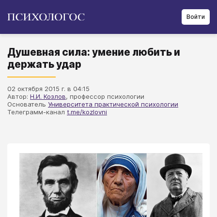
Войти
Душевная сила: умение любить и
держать удар
02 октября 2015 г. в 04:15
Автор:
Н.И. Козлов
, профессор психологии
Основатель
Университета практической психологии
Телеграмм-канал
t.me/kozlovni