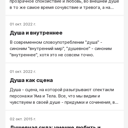
прозрачное спокойствие и любовь, во внешней душе
в то же самое время сочувствие и тревога, а на
лице ― требовательное ожидание решительных
действий.
01 окт. 2022 г.
Душа и внутреннее
В современном словоупотреблении "душа" -
синоним "внутренний мир", "душевное" - синоним
"внутреннее", хотя это не совсем точно.
01 окт. 2022 г.
Душа как сцена
Душа - сцена, на которой разыгрывают спектакли
персонажи Ума и Тела. Все, что мы видим и
чувствуем в своей душе - придумки и сочинения, в
которые мы верим так же, как в другие хорошо
сочиненные художественные произведения. Но
02 окт. 2015 г.
относится к этому всерьез…
Душевная сила: умение любить и