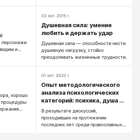
тво,
душе в то же самое время
ти человека.
сочувствие и тревога, а на лице ―
02 окт. 2015 г.
 д. Души
требовательное ожидание
Душевная сила: умение
решительных действий.
любить и держать удар
й
и персонажи
Душевная сила — способности нести
 видим и
душевную нагрузку, стойко
 - придумки и
преодолевать жизненные трудности.
ы верим так
о сочиненные
01 окт. 2022 г.
едения. Но
рьез…
Опыт методологического
анализа психологических
ора, хорошо
категорий: психика, душа и
 процедуры
личность.
держания
В результате дискуссий,
физическое
проходивших на протяжении
уждается в
последних лет среди православных
, развитии
психологов, возникло много
разминке,
проблем. Одна из самых ярких