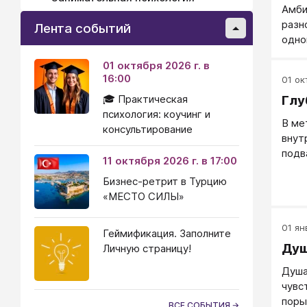
Амби
разн
Лента событий
одно
01 октября 2026 г. в
16:00
01 окт
🎓 Практическая
Глу
психология: коучинг и
В ме
консультирование
внут
подв
11 октября 2026 г. в 17:00
внут
Бизнес-ретрит в Турцию
этаж
«МЕСТО СИЛЫ»
01 ян
Геймификация. Заполните
Ду
Личную страницу!
Душа
чувс
поры
ВСЕ СОБЫТИЯ