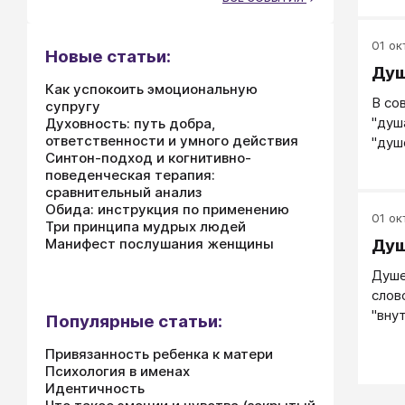
01 окт
Новые статьи:
Душ
Как успокоить эмоциональную
В со
супругу
"душ
Духовность: путь добра,
ответственности и умного действия
"душ
Синтон-подход и когнитивно-
хотя
поведенческая терапия:
сравнительный анализ
Обида: инструкция по применению
01 окт
Три принципа мудрых людей
Манифест послушания женщины
Душ
Душе
слов
"вну
Популярные статьи:
Привязанность ребенка к матери
Психология в именах
Идентичность