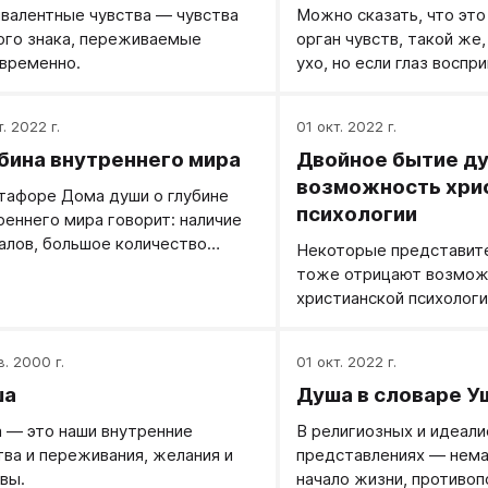
валентные чувства — чувства
Можно сказать, что это
ого знака, переживаемые
орган чувств, такой же, 
временно.
ухо, но если глаз воспр
световые вибрации, ухо
то внешняя душа воспр
. 2022 г.
01 окт. 2022 г.
душевные вибрации.
бина внутреннего мира
Двойное бытие ду
возможность хри
тафоре Дома души о глубине
психологии
реннего мира говорит: наличие
алов, большое количество
Некоторые представите
ренних комнат, высокая
тоже отрицают возмож
ность дома.
христианской психологи
психологию лишенной б
служащей лишь темным
в. 2000 г.
01 окт. 2022 г.
ша
Душа в словаре У
 — это наши внутренние
В религиозных и идеали
тва и переживания, желания и
представлениях — нем
вы.
начало жизни, противо