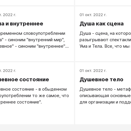
телу; бесплотное сущес
остающееся после смер
. 2022 г.
01 окт. 2022 г.
Д. и тело. Бессмертная
а и внутреннее
Душа как сцена
умерших.
временном словоупотреблении
Душа - сцена, на которо
а" - синоним "внутренний мир",
разыгрывают спектакл
евное" - синоним "внутреннее",
Ума и Тела. Все, что мы
 это не совсем точно.
чувствуем в своей душе
сочинения, в которые м
же, как в другие хорош
. 2022 г.
01 окт. 2022 г.
художественные произв
относится к этому все
евное состояние
Душевное тело
вное состояние - в обыденном
Душевное тело - метаф
оупотреблении то же самое, что
описывающая основные
треннее состояние".
для организации и под
душевной жизни. Как и 
тело, душевное тело н
лечении (психотерапия)
(психология развития), 