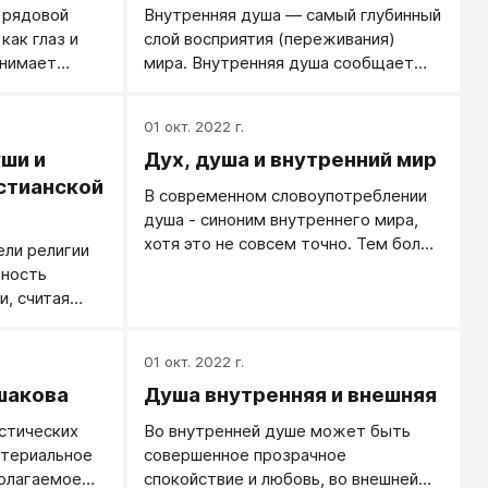
 рядовой
Внутренняя душа — самый глубинный
как глаз и
слой восприятия (переживания)
инимает
мира. Внутренняя душа сообщает
 — звуковые,
нам, каков цвет, каков характер
инимает
мира и что чувствуют люди вокруг
01 окт. 2022 г.
нас.
ши и
Дух, душа и внутренний мир
стианской
В современном словоупотреблении
душа - синоним внутреннего мира,
хотя это не совсем точно. Тем более
ли религии
ум и дух - не синоним внутреннего
ность
мира.
и, считая
лагодати и
 силам.
01 окт. 2022 г.
шакова
Душа внутренняя и внешняя
стических
Во внутренней душе может быть
атериальное
совершенное прозрачное
полагаемое
спокойствие и любовь, во внешней