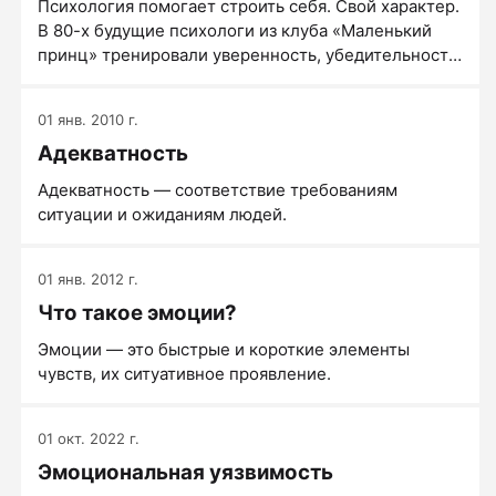
Психология помогает строить себя. Свой характер.
В 80-х будущие психологи из клуба «Маленький
принц» тренировали уверенность, убедительность
и смелость. Они шли в пункты приема стеклотары
или боролись с общепитом. В противостоянии с
01 янв. 2010 г.
матерыми сотрудницами Служб быта ковались
Адекватность
характеры.
Адекватность — соответствие требованиям
ситуации и ожиданиям людей.
01 янв. 2012 г.
Что такое эмоции?
Эмоции — это быстрые и короткие элементы
чувств, их ситуативное проявление.
01 окт. 2022 г.
Эмоциональная уязвимость