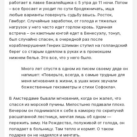
работает в лавке бакалейщика с 5 утра до 11 ночи. Потом
– все бросает и уходит по сути бродяжничать, ища
любые варианты повернуть судьбу ввысь. Росток,
Гамбург. Случайные заработки, от голода и тяжелых
нагрузок у него часто идет горлом кровь. Удачная
встреча – он каютным юнгой едет в Венесуэлу, тонул,
был случайно спасен, в очередной раз после
кораблекрушения Генрих Шлиман ступил на голландский
берег со старым одеялом в руках и в промокшем
нижнем белье. Это все, что у него было.
Много лет спустя в одном из писем своему дяде он
напишет: «Поверьте, всегда, в самые трудные для
меня мгновения в жизни, в ушах моих звучали
божественные гекзаметры и стихи Софокла».
В Амстердаме бывали мгновения, когда он жалел, что
спасся из морской пучины. Милостыню подавали плохо.
Вечером он поднимался к себе в каморку по скрипучей
расшатанной лестнице, мечтая лишь об одном —
пережить зиму. На Рождество, полуживой от голода, он
попадает в больницу. Там тепло и кормят. О таком
подарке он не надеялся и мечтать.