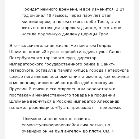
Пройдет немного времени, и все изменится. В 21
год он знал 16 языков, через пару лет стал
миллионером, а потом открыл себе Трою, стал
жить в настоящем царском дворце, а его жена
носила подлинную диадему царицы Трои.
Это – восхитительная жизнь. Но при этом Генрих
Шлиман, оптовый купец первой гильдии, судья Санкт-
Петербургского торгового суда, директор
Императорского государственного банка в Санкт-
Петербурге, оставил в памяти купцов города Петербурга
самые негативные воспоминания: а именно, как ловчила
и мошенник, ввозивший контрабандой селитру из
Пруссии. В связи с его откровенным воровством и
поставками некачественного товара на прошении
Шлимана вернуться в Россию император Александр II
наложил резолюцию: «Пусть приезжает — повесим».
Шлимана вполне можно назвать
самоактуализировавшейся личностью, но
очевидно он не был ангелом во плоти. См.
→