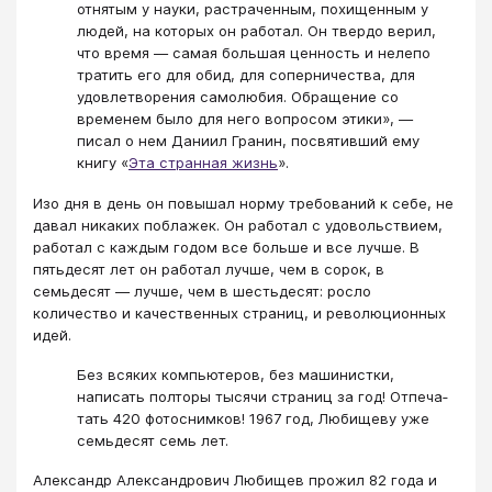
отнятым у науки, растраченным, похи­щенным у
людей, на которых он работал. Он твердо верил,
что время — самая большая цен­ность и нелепо
тратить его для обид, для со­перничества, для
удовлетворения самолюбия. Обращение со
временем было для него вопросом этики», —
писал о нем Даниил Гранин, посвятивший ему
книгу «
Эта странная жизнь
».
Изо дня в день он повышал норму требований к себе, не
давал никаких поблажек. Он работал с удовольствием,
работал с каждым годом все больше и все лучше. В
пятьдесят лет он работал лучше, чем в сорок, в
семьдесят — лучше, чем в шестьдесят: росло
количество и качественных страниц, и революционных
идей.
Без всяких компьютеров, без машинистки,
написать полторы тысячи страниц за год! Отпеча­
тать 420 фотоснимков! 1967 год, Любищеву уже
семьдесят семь лет.
Александр Александрович Любищев прожил 82 года и