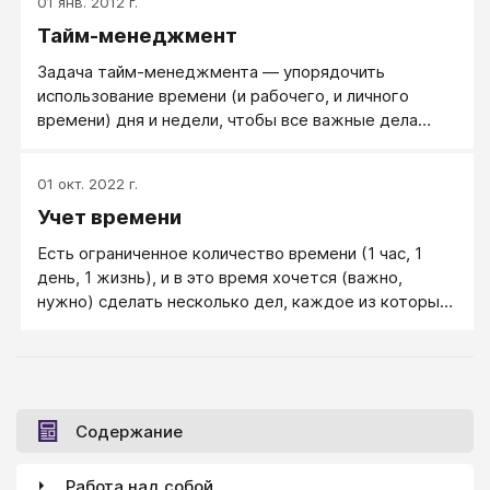
01 янв. 2012 г.
индивидуальная жизнь человека имеет целостность
Тайм-менеджмент
и внутренний стержень. Жизнь, не организованная
целью, смысла сама по себе не имеет.
Задача тайм-менеджмента — упорядочить
использование времени (и рабочего, и личного
времени) дня и недели, чтобы все важные дела
успевать делать.
01 окт. 2022 г.
Учет времени
Есть ограниченное количество времени (1 час, 1
день, 1 жизнь), и в это время хочется (важно,
нужно) сделать несколько дел, каждое из которых
может занять большую часть имеющегося
времени.
Содержание
Работа над собой