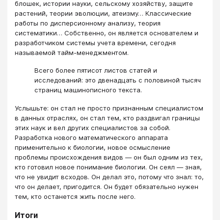
блошек, истории науки, сельскому хозяйству, защите
растений, теории эволюции, атеизму… Классические
работы по дисперсионному анализу, теория
систематики… Собственно, он является основателем и
разработчиком системы учета времени, сегодня
называемой тайм-менеджментом.
Всего более пятисот листов статей и
исследований: это двенадцать с половиной тысяч
страниц машинописного текста.
Услышьте: он стал не просто признанным специалистом
в данных отраслях, он стал тем, кто раздвигал границы
этих наук и вел других специалистов за собой.
Разработка нового математического аппарата
применительно к биологии, новое осмысление
проблемы происхождения видов — он был одним из тех,
кто готовил новое понимание биологии. Он сеял — зная,
что не увидит всходов. Он делал это, потому что знал: то,
что он дела­ет, пригодится. Он будет обязательно нужен
тем, кто останет­ся жить после него.
Итоги