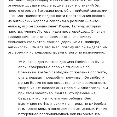
отмечали друзья и коллеги, диапазон его знаний был
просто огромен. Заходила речь об английской монархии
— он мог привести подробности царствования любого
из английских королей; говорили о религии — выяс­
нялось, что он хорошо знает Коран, Талмуд, исто­рию
папства, учение Лютера, идеи пифагорейцев… Он знал
теорию комплексного переменного, эко­номику
сельского хозяйства, социал-дарвинизм Р. Фишера,
античность… Он все это знал, потому что он выделял на
это время и использовал время строго по назначению.
«У Александра Александровича Любищева бы­ли
свои, совершенно особые отношения со
Временем. Он был свободен от желания обогнать,
стать первым, превзойти, получить… Он любил и
ценил Время не как средство, а как воз­можность
творения. Относился он к Времени бла­гоговейно и
при этом заботливо, считая, что Вре­мени не
безразлично, на что его употреблять. Оно
выступало не физическим понятием, не циферблат­
ным верчением, а понятием нравствен­ным. Время
потерянное воспринималось как бы временем,