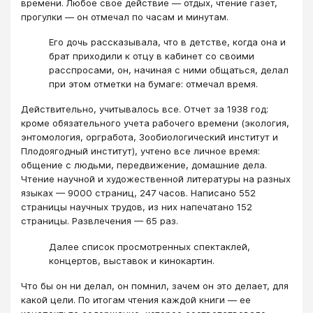
времени. Любое свое действие — отдых, чтение газет,
прогулки — он отмечал по часам и минутам.
Его дочь рассказыва­ла, что в детстве, когда она и
брат приходили к отцу в кабинет со своими
расспросами, он, начи­ная с ними общаться, делал
при этом отметки на бумаге: отмечал время.
Действительно, учитывалось все. Отчет за 1938 год:
кроме обязательного учета рабочего времени (эколо­гия,
энтомология, оргработа, Зообиологический институт и
Плодоягодный институт), учтено все личное время:
общение с людьми, пе­редвижение, домашние дела.
Чтение научной и художественной литературы на разных
языках — 9000 страниц, 247 часов. Написано 552
страницы научных трудов, из них напечатано 152
страницы. Развлечения — 65 раз.
Далее список про­смотренных спектаклей,
концертов, выставок и ки­нокартин.
Что бы он ни делал, он помнил, зачем он это делает, для
какой цели. По итогам чтения каждой книги — ее