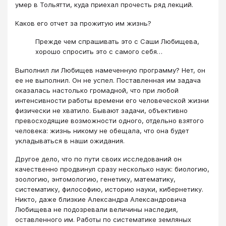
умер в Тольятти, куда приехал прочесть ряд лекций.
Каков его отчет за прожитую им жизнь?
Прежде чем спрашивать это с Саши Любищева,
хорошо спросить это с самого себя…
Выполнил ли Любищев намеченную програм­му? Нет, он
ее не выполнил. Он не успел. Поставленная им задача
оказалась настолько громадной, что при любой
интенсивности работы времени его человеческой жизни
физически не хватило. Бывают задачи, объективно
превосходящие возможности одного, отдельно взятого
человека: жизнь никому не обещала, что она будет
укладываться в наши ожидания.
Другое дело, что по пути своих исследований он
качественно продвинул сразу несколько наук: биологию,
зоологию, энтомологию, генетику, математику,
систематику, философию, историю науки, кибернетику.
Никто, даже близкие Александра Александ­ровича
Любищева не подозревали величины на­следия,
оставленного им. Работы по систематике земляных