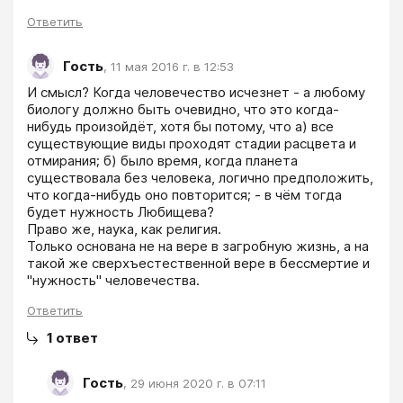
Ответить
Гость
,
11 мая 2016 г. в 12:53
И смысл? Когда человечество исчезнет - а любому 
биологу должно быть очевидно, что это когда-
нибудь произойдёт, хотя бы потому, что а) все 
существующие виды проходят стадии расцвета и 
отмирания; б) было время, когда планета 
существовала без человека, логично предположить, 
что когда-нибудь оно повторится; - в чём тогда 
будет нужность Любищева?

Право же, наука, как религия.

Только основана не на вере в загробную жизнь, а на 
такой же сверхъестественной вере в бессмертие и 
"нужность" человечества.
Ответить
1
ответ
Гость
,
29 июня 2020 г. в 07:11