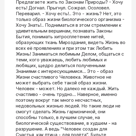
Предлагаете жить по Законам Природы? - Хочу 
есть! Догнал. Прыгнул. Сожрал. Осоловел. 
Переварил. - Хочу есть!.. Это - жизнь? Нет, это 
только образ жизни биологического организма - 
Хочу Знать!.. Подниматься в этом стремлении к 
удивительным вершинам, познавать Законы 
Бытия, понимать хитросплетение нитей, 
образующих ткань Мироздания, видеть Жизнь во 
всех её проявлениях и при этом так Любить 
Жизнь! Заниматься любимым Делом, общаться с 
теми, кого уважаешь, любить любимых и 
любящих, щедро делиться полученными 
Знаниями с интересующимися... Это - образ 
Жизни счастливого Человека. Животное не 
может выбрать себе такой образ жизни. 
Человек - может. Но далеко не каждый. Жить 
счастливо - очень трудно... Наверное, именно 
поэтому вокруг так много несчастных, 
недовольных жизнью людей. Но такие люди не 
смогут сделать Жизнь гармоничной, они 
способны только, в лучшем случае, на 
биологической существование, в худшем - на 
разрушение. А ведь "Человек создан для 
Счастья, как птица - для полёта". Будьте 