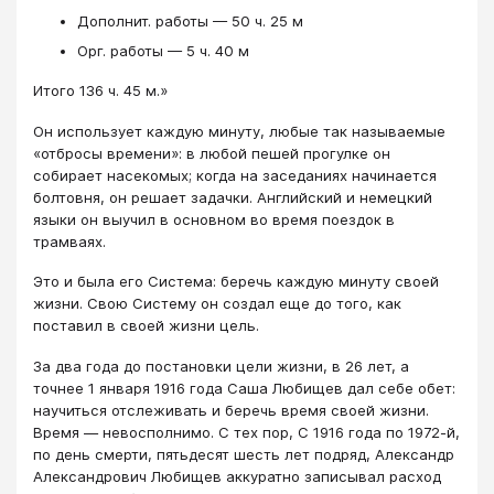
Дополнит. работы — 50 ч. 25 м
Орг. работы — 5 ч. 40 м
Итого 136 ч. 45 м.»
Он использует каждую минуту, любые так называе­мые
«отбросы времени»: в любой пешей прогулке он
собирает насекомых; когда на заседаниях начинается
болтовня, он решает задачки. Английский и немецкий
языки он выучил в основном во время поездок в
трамваях.
Это и была его Система: беречь каждую минуту своей
жизни. Свою Систему он создал еще до того, как
поставил в своей жизни цель.
За два года до постановки цели жизни, в 26 лет, а
точнее 1 января 1916 года Саша Любищев дал себе обет:
научиться отслеживать и беречь время своей жизни.
Время — невосполнимо. С тех пор, С 1916 года по 1972-й,
по день смерти, пятьдесят шесть лет подряд, Алек­сандр
Александрович Любищев аккуратно запи­сывал расход