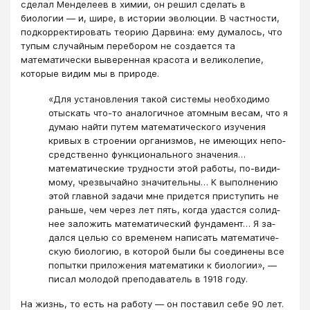
сделал Менделеев в химии, он решил сделать в
биологии — и, шире, в истории эволюции. В частности,
подкорректировать теорию Дарвина: ему думалось, что
тупым случайным перебором не создается та
математически выверенная красота и великолепие,
которые видим мы в природе.
«Для установления такой системы необходимо
отыскать что-то аналогичное атомным весам, что я
думаю найти путем математического изучения
кривых в строении организмов, не имеющих непо­
средственно функционального значения…
математические трудности этой работы, по-види­
мому, чрезвычайно значительны… К выполнению
этой главной задачи мне придется приступить не
раньше, чем через лет пять, когда удастся солид­
нее заложить математический фундамент… Я за­
дался целью со временем написать математиче­
скую биологию, в которой были бы соединены все
попытки приложения математики к биологии», —
писал молодой преподаватель в 1918 году.
На жизнь, то есть на работу — он поставил себе 90 лет.