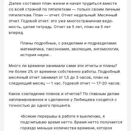
Далее составил план жизни и начал трудиться вместе
со всей страной по пятилеткам — только своим личным
пятилеткам. План — отчет. Отчет недельный. Месячный
отчет. Годовой отчет: это уже многостраничная ведо­
мость, целая тетрадь. Отчет за 5 лет, план на 5 лет
вперед.
Планы подробные, с разделами и подразделами:
матема­тика, таксономия, эволюция, энтомология,
история науки…
Много ли времени занимали сами эти отчеты и планы?
Не более 2% от времени собственно работы. Подробный
месячный отчет занимал от 1,5 до 3 часов, план на
следующий месяц — 1 час. Годовой отчет — 17-20 часов.
Какое совпадение планов и отчетов? По главным делам
запланированное и сделанное у Любищева сходится с
точностью до одного процента.
«Всякие перерывы в работе я выключаю, я
подсчитываю время нетто. Время нетто получается
гораздо меньше количе­ства времени, которое