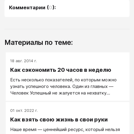
Комментарии
(
0
):
Материалы по теме:
18 авг. 2014 г.
Как сэкономить 20 часов в неделю
Есть несколько показателей, по которым можно
узнать успешного человека. Один из главных —
Человек Успешный не жалуется на нехватку
времени, потому что знает: неделя каждого из нас
состоит из 168 часов, и их можно использовать так,
01 окт. 2022 г.
чтобы хватало на все запланированные дела.
Как взять свою жизнь в свои руки
Наше время — ценнейший ресурс, который нельзя