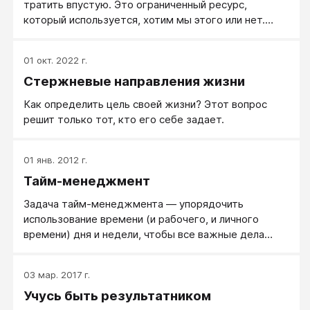
тратить впустую. Это ограниченный ресурс,
который используется, хотим мы этого или нет.
Если мы сами не решим, как проводить наше время,
мир вокруг решит за нас. Мы не можем себе этого
01 окт. 2022 г.
позволить.
Стержневые направления жизни
Как определить цель своей жизни? Этот вопрос
решит только тот, кто его себе задает.
01 янв. 2012 г.
Тайм-менеджмент
Задача тайм-менеджмента — упорядочить
использование времени (и рабочего, и личного
времени) дня и недели, чтобы все важные дела
успевать делать.
03 мар. 2017 г.
Учусь быть результатником