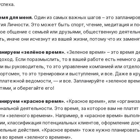
успеха.
емя для меня.
Один из самых важных шагов – это запланиро
тия Личности. Это может быть спорт, чтение, медитация и 
ое общение с семьей или друзьями, общественную деятельн
ть, иначе они исчезнут из вашей жизни, потому что их замен
ланируем «зелёное время».
«Зеленое время» – это время де
доход. Если поразмыслить, то в вашей работе есть немного 
ли вы руководитель, то это управление компанией или отделом
портсмен, то это тренировки и выступления, и все. Даже в кр
 платежной ведомости, — и все. Запланируйте «зеленое вре
тями, и оберегайте его!
ланируем «красное время».
«Красное время», или «организ
нальной деятельности. Это время, за которое вам не платят
ти «зеленого времени». Например, в «красное время» выпол
ии, классификация потенциальных клиентов, оформление док
ельные действия. «Красное время» тоже нужно планировать, 
 во время «зеленого времени».