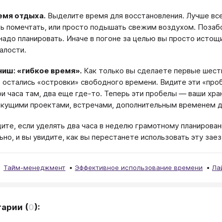
емя отдыха.
Выделите время для восстановления. Лучше все
ь помечтать, или просто подышать свежим воздухом. Позабот
надо планировать. Иначе в погоне за целью вы просто истощит
алости.
ниш: «гибкое время».
Как только вы сделаете первые шесть
 остались «островки» свободного времени. Видите эти «про
три часа там, два еще где-то. Теперь эти пробелы — ваши х
екущими проектами, встречами, дополнительным временем д
дите, если уделять два часа в неделю грамотному планировани
но, и вы увидите, как вы перестанете использовать эту зае
Тайм-менеджмент
Эффективное использование времени
Ла
тарии
(
0
):