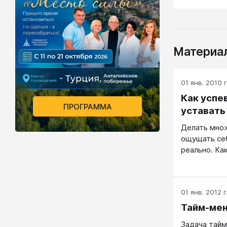
Материал
01 янв. 2010 г
Как успев
ПРОГРАММА
уставать
Делать множ
ощущать се
реально. Ка
Приучите се
недели.
01 янв. 2012 г
Тайм-ме
Задача тай