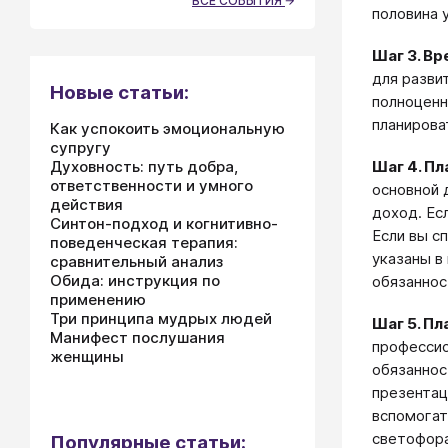
ВСЕ СОБЫТИЯ
половина 
Шаг 3. Вр
для разви
Новые статьи:
полноценн
планирова
Как успокоить эмоциональную
супругу
Шаг 4. П
Духовность: путь добра,
ответственности и умного
основной 
действия
доход. Ес
Синтон-подход и когнитивно-
Если вы с
поведенческая терапия:
указаны в
сравнительный анализ
Обида: инструкция по
обязаннос
применению
Три принципа мудрых людей
Шаг 5. П
Манифест послушания
профессио
женщины
обязаннос
презентац
вспомогат
светофора
Популярные статьи: