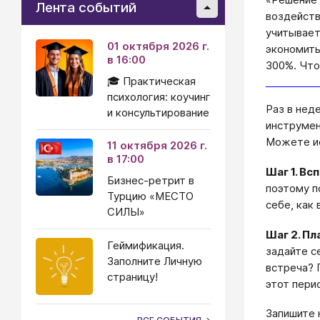
Лента событий
воздейств
учитывает
01 октября 2026 г.
экономить
в 16:00
300%. Что
🎓 Практическая
психология: коучинг
Раз в нед
и консультирование
инструмен
Можете ис
11 октября 2026 г.
в 17:00
Шаг 1. Вс
Бизнес-ретрит в
поэтому п
Турцию «МЕСТО
себе, как
СИЛЫ»
Шаг 2. Пл
Геймификация.
задайте с
Заполните Личную
встреча? 
страницу!
этот пери
Запишите 