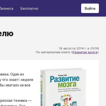
бизнеса
Бесплатно
Войти
елю
18 августа 2014 г. в 03:58
По материалам книги «
Развитие мозга
»
века. Один из
 что знает: неделя
бы хватало на все
тересная техника —
ффективна. Она