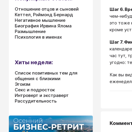
Отношение отцов и сыновей
Шаг 6. Вр
Кеттел, Рэймонд Бернард
чем-нибуд
Негативное мышление
это тоже 
Биография Ирвина Ялома
кроме уст
Размышление
Психология в именах
Шаг 7. Фи
календаре
час тут, 
Хиты недели:
угодно: т
Список позитивных тем для
Как вы ви
общения с близкими
еженедель
Эгоизм
Секс и подросток
Интроверт и экстраверт
Рассудительность
Коммен