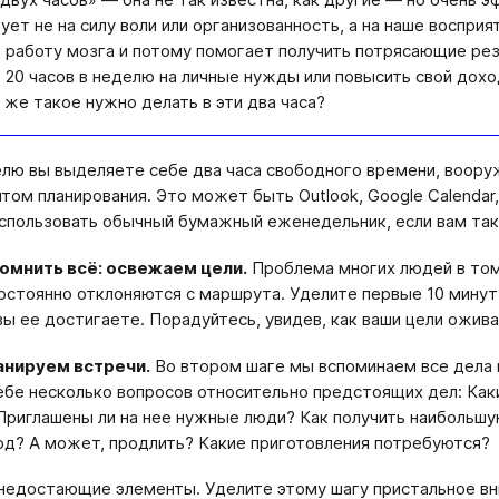
ует не на силу воли или организованность, а на наше воспри
 работу мозга и потому помогает получить потрясающие рез
 20 часов в неделю на личные нужды или повысить свой доход 
 же такое нужно делать в эти два часа?
елю вы выделяете себе два часа свободного времени, воор
том планирования. Это может быть Outlook, Google Calendar,
пользовать обычный бумажный еженедельник, если вам так
помнить всё: освежаем цели.
Проблема многих людей в том,
остоянно отклоняются с маршрута. Уделите первые 10 минут
 вы ее достигаете. Порадуйтесь, увидев, как ваши цели ожива
анируем встречи.
Во втором шаге мы вспоминаем все дела и
ебе несколько вопросов относительно предстоящих дел: Ка
Приглашены ли на нее нужные люди? Как получить наибольшу
од? А может, продлить? Какие приготовления потребуются?
недостающие элементы. Уделите этому шагу пристальное вн