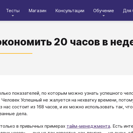
Тесты
Магазин
Консультации
Обучение
Для 
экономить 20 часов в нед
олько показателей, по которым можно узнать успешного чело
 Человек Успешный не жалуется на нехватку времени, потому
 нас состоит из 168 часов, и их можно использовать так, что
ванные дела.
 только в привычных примерах
тайм-менеджмента
. Есть ин
двух часов» — она не так известна, как другие — но очень э