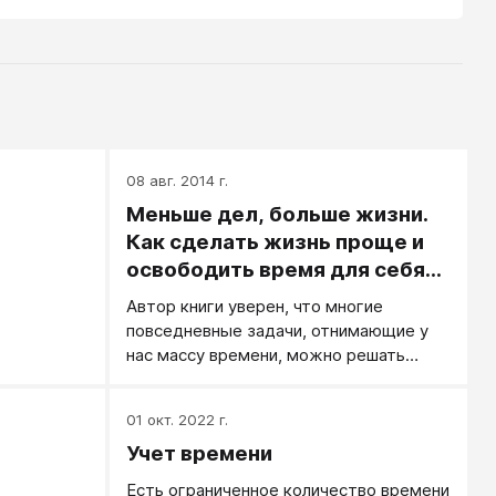
08 авг. 2014 г.
Меньше дел, больше жизни.
Как сделать жизнь проще и
освободить время для себя
(А. Мейсел)
Автор книги уверен, что многие
повседневные задачи, отнимающие у
нас массу времени, можно решать
более эффективно с помощью
современных технологий и
01 окт. 2022 г.
приложений. Это позволит
Учет времени
высвободить силы на общение с
семьей и ваши хобби, а также на заботу
Есть ограниченное количество времени