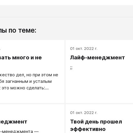
ы по теме:
.
01 окт. 2022 г.
ать много и не
Лайф-менеджмент
;;
ество дел, но при этом не
бя загнанным и усталым
к это можно сделать:
бя планировать дела
.
01 окт. 2022 г.
неджмент
Твой день прошел
эффективно
м-менеджмента —