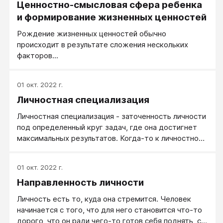
Ценностно-смысловая сфера ребенка
и формирование жизненных ценностей
Рождение жизненных ценностей обычно
происходит в результате сложения нескольких
факторов...
01 окт. 2022 г.
Личностная специализация
Личностная специализация - заточенность личности
под определенный круг задач, где она достигнет
максимальных результатов. Когда-то к личностной
специализации подталкивает жизнь: когда страна
требует шахтеров, молодые люди спускаются под
01 окт. 2022 г.
землю; когда востребованы бухгалтеры, дети
Направленность личности
шахтеров идут учиться дебету и кредиту. Бывает,
что личностная специализация растет из самого
Личность есть то, куда она стремится. Человек
человека против любых внешних обстоятельств:
начинается с того, что для него становится что-то
если мальчик слышит звуки и мелодии, он будет
дорого, что он ради чего-то готов себя поднять, с