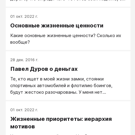
писать музыку, потому что этим дышит его душа.
того, что что-то для него становится иногда
важнее его личного существования.
01 окт. 2022 г.
Основные жизненные ценности
Какие основные жизненные ценности? Сколько их
вообще?
28 дек. 2016 г.
Павел Дуров о деньгах
Те, кто ищет в моей жизни замки, стоянки
спортивных автомобилей и флотилию боингов,
будут жестоко разочарованы. У меня нет
самолетов, автомобилей и домов. Мой мир — это
передвижение пешком и на метро, а также сон в
01 окт. 2022 г.
съемной комнате размером 18-20 м2. Тем, кто
Жизненные приоритеты: иерархия
хотел бы поменяться со мной местами, придется
также полностью отказаться от алкоголя, мяса и
мотивов
дорогой одежды.