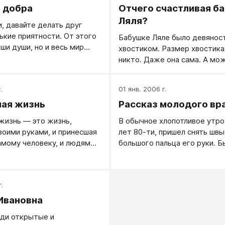
 добра
Отчего счастливая б
Ляля?
, давайте делать друг
ькие приятности. От этого
Бабушке Ляле было девянос
аши души, но и весь мир
хвостиком. Размер хвостика
лее и добрее…
никто. Даже она сама. А мож
знала, но, как любая женщин
кокетничала, скрывая свой в
.
01 янв. 2006 г.
ая жизнь
Рассказ молодого вр
жизнь — это жизнь,
В обычное хлопотливое утро
воими руками, и принесшая
лет 80-ти, пришел снять швы
амому человеку, и людям
большого пальца его руки. Б
что он очень спешит, и он ск
дрожащим от волнения голос
него важное дело в 9 часов 
.
Сожалеюще покачав головой
попросил его присесть, зная,
Ивановна
доктора заняты и им смогут
юди открытые и
не ранее чем через час. Одн