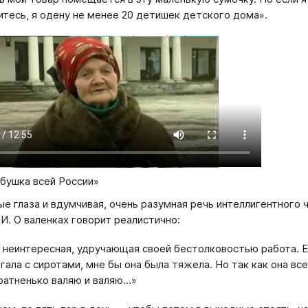
итесь, я одену не менее 20 детишек детского дома».
бушка всей России»
ые глаза и вдумчивая, очень разумная речь интеллигентного 
И. О валенках говорит реалистично:
 неинтересная, удручающая своей бестолковостью работа. Ес
гала с сиротами, мне бы она была тяжела. Но так как она вс
ратненько валяю и валяю…»