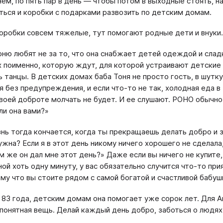
нем, по пять пар в день — чтобы потом в выходные стоять, н
ться и коробки с подарками развозить по детским домам.
коробки совсем тяжелые, тут помогают родные дети и внуки.
оню любят не за то, что она снабжает детей одеждой и сла
х поименно, которую ждут, для которой устраивают детские с
ь танцы. В детских домах баба Тоня не просто гость, в шут
я без предупреждения, и если что-то не так, холодная еда в
своей доброте молчать не будет. И ее слушают. РОНО обычно
ли она вами?»
нь тогда кончается, когда ты прекращаешь делать добро и з
ужна? Если я в этот день никому ничего хорошего не сделала
м же он дал мне этот день?» Даже если вы ничего не купите
ной хоть одну минуту, у вас обязательно случится что-то при
му что вы стоите рядом с самой богатой и счастливой бабуш
 83 года, детским домам она помогает уже сорок лет. Для
 понятная вещь. Делай каждый день добро, заботься о людях