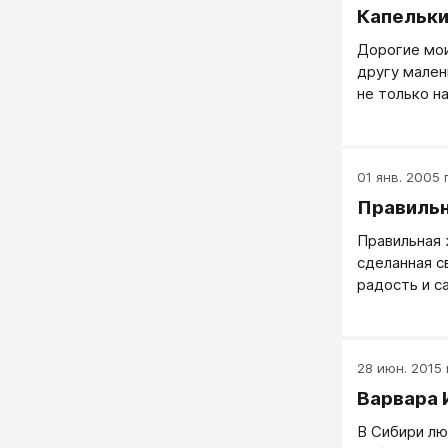
Капельки
Дорогие мои
другу мален
не только н
станет свет
01 янв. 2005 г
Правильн
Правильная 
сделанная с
радость и с
вокруг.
28 июн. 2015 г
Варвара 
В Сибири л