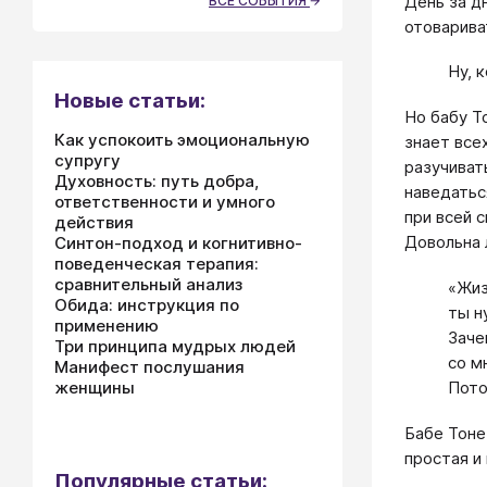
День за д
ВСЕ СОБЫТИЯ
отоварива
Ну, 
Новые статьи:
Но бабу Т
Как успокоить эмоциональную
знает все
супругу
разучиват
Духовность: путь добра,
наведатьс
ответственности и умного
при всей 
действия
Довольна 
Синтон-подход и когнитивно-
поведенческая терапия:
сравнительный анализ
«Жиз
Обида: инструкция по
ты н
применению
Заче
Три принципа мудрых людей
со м
Манифест послушания
Пото
женщины
Бабе Тоне
простая и
Популярные статьи: