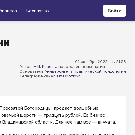
бизнеса
Бесплатно
Войти
ни
01 октября 2022 г. в 21:53
Автор:
Н.И. Козлов
, профессор психологии
Основатель
Университета практической психологии
Телеграмм-канал
t.me/kozlovni
а Пресвятой Богородицы: продает волшебные
з овечьей шерсти — тридцать рублей. Ее бизнес
в Владимирской области. Для нее там все — внучата.
продам все, что у меня в этой сумочке, вы наверное