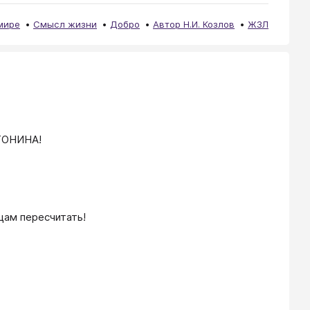
мире
Смысл жизни
Добро
Автор Н.И. Козлов
ЖЗЛ
ТОНИНА!
цам пересчитать!