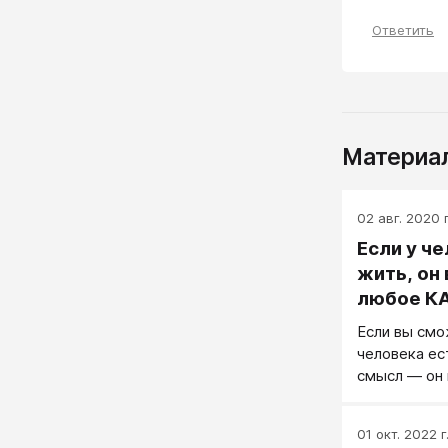
Ответить
Материал
02 авг. 2020 г
Если у ч
жить, он
любое К
Если вы смо
человека ес
смысл — он 
01 окт. 2022 г