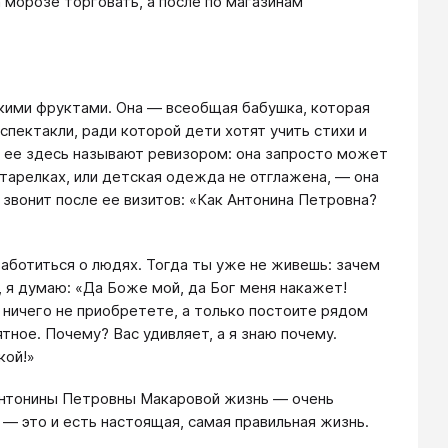
а морозе торговать, а после по магазинам
дкими фруктами. Она — всеобщая бабушка, которая
пектакли, ради которой дети хотят учить стихи и
ку ее здесь называют ревизором: она запросто может
 тарелках, или детская одежда не отглажена, — она
 звонит после ее визитов: «Как Антонина Петровна?
аботиться о людях. Тогда ты уже не живешь: зачем
, я думаю: «Да Боже мой, да Бог меня накажет!
, ничего не приобретете, а только постоите рядом
ятное. Почему? Вас удивляет, а я знаю почему.
кой!»
 Антонины Петровны Макаровой жизнь — очень
 — это и есть настоящая, самая правильная жизнь.