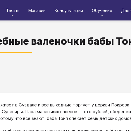
Тесты
Магазин
Консультации
Обучение
Для 
бные валеночки бабы То
 живет в Суздале и все выходные торгует у церкви Покров
. Сувениры. Пара маленьких валенок — сто рублей, оберег и
потому что все знают: баба Тоня опекает семь детских домо
ь мой товар помещается в эту маленькую сумочку. Но если я 