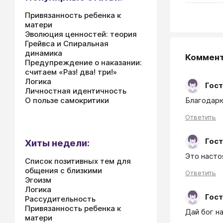
Привязанность ребенка к
матери
Эволюция ценностей: теория
Грейвса и Спиральная
динамика
Коммен
Предупреждение о наказании:
считаем «Раз! два! три!»
Логика
Гост
Личностная идентичность
Благодар
О пользе самокритики
Ответить
Гост
Хиты недели:
Это насто
Список позитивных тем для
общения с близкими
Ответить
Эгоизм
Логика
Гост
Рассудительность
Привязанность ребенка к
Дай бог н
матери