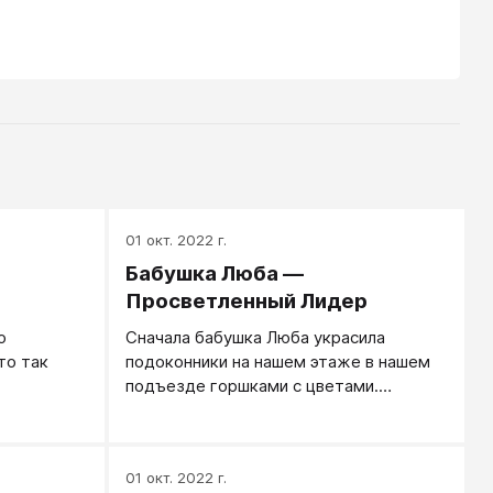
01 окт. 2022 г.
Бабушка Люба —
Просветленный Лидер
о
Сначала бабушка Люба украсила
то так
подоконники на нашем этаже в нашем
подъезде горшками с цветами.
Красиво. На следующий день самые
яркие цветы, те, что с бутонами,
украли, и около метро можно было
01 окт. 2022 г.
увидеть прытких торговцев с