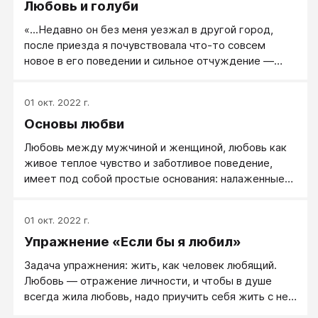
Любовь и голуби
«...Недавно он без меня уезжал в другой город,
после приезда я почувствовала что-то совсем
новое в его поведении и сильное отчуждение —
скрывание телефона, скайпа и т.д. Поругались, чуть
не решили разойтись...»
01 окт. 2022 г.
Основы любви
Любовь между мужчиной и женщиной, любовь как
живое теплое чувство и заботливое поведение,
имеет под собой простые основания: налаженные
отношения и выбор подходящего человека.
01 окт. 2022 г.
Упражнение «Если бы я любил»
Задача упражнения: жить, как человек любящий.
Любовь — отражение личности, и чтобы в душе
всегда жила любовь, надо приучить себя жить с нею
всегда.