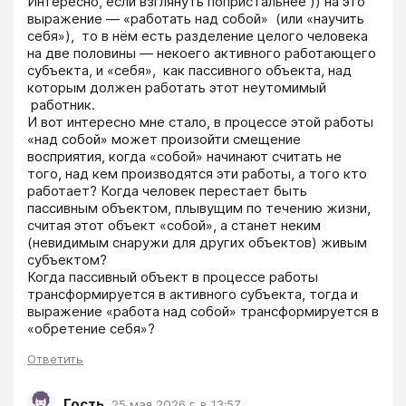
Интересно, если взглянуть попристальнее )) на это 
выражение ― «работать над собой»  (или «научить 
себя»),  то в нём есть разделение целого человека 
на две половины ― некоего активного работающего 
субъекта, и «себя»,  как пассивного объекта, над 
которым должен работать этот неутомимый 
 работник. 

И вот интересно мне стало, в процессе этой работы 
«над собой» может произойти смещение 
восприятия, когда «собой» начинают считать не 
того, над кем производятся эти работы, а того кто 
работает? Когда человек перестает быть 
пассивным объектом, плывущим по течению жизни, 
считая этот объект «собой», а станет неким 
(невидимым снаружи для других объектов) живым 
субъектом?

Когда пассивный объект в процессе работы 
трансформируется в активного субъекта, тогда и 
выражение «работа над собой» трансформируется в 
«обретение себя»?
Ответить
Гость
,
25 мая 2026 г. в 13:57