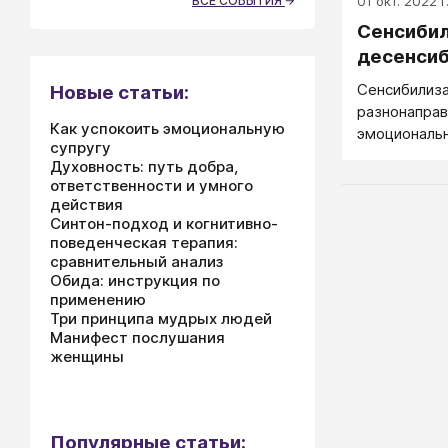
ВСЕ СОБЫТИЯ
01 окт. 2022 г
Сенсибил
десенси
Сенсибилиза
Новые статьи:
разнонаправ
Как успокоить эмоциональную
эмоциональ
супругу
Духовность: путь добра,
ответственности и умного
действия
Синтон-подход и когнитивно-
поведенческая терапия:
сравнительный анализ
Обида: инструкция по
применению
Три принципа мудрых людей
Манифест послушания
женщины
Популярные статьи: