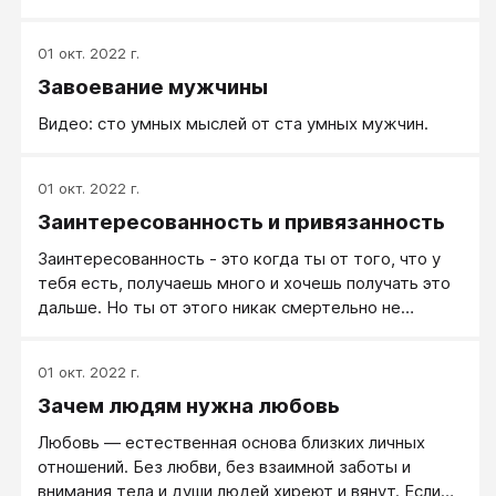
легкости, без груза забот.
01 окт. 2022 г.
Завоевание мужчины
Видео: сто умных мыслей от ста умных мужчин.
01 окт. 2022 г.
Заинтересованность и привязанность
Заинтересованность - это когда ты от того, что у
тебя есть, получаешь много и хочешь получать это
дальше. Но ты от этого никак смертельно не
зависишь, и если это потеряешь, лишишься, то
знаешь: «Я это вполне переживу».
01 окт. 2022 г.
Зачем людям нужна любовь
Любовь — естественная основа близких личных
отношений. Без любви, без взаимной заботы и
внимания тела и души людей хиреют и вянут. Если