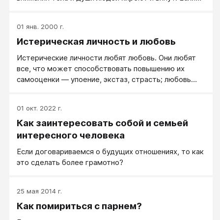
вы не умеете любить, вам сложно строить
стабильные близкие отношения. Любовь укрепляет
01 янв. 2000 г.
семью. Впрочем, кривая любовь разрушает и
Истерическая личность и любовь
отношения, и семью, и здоровье.
Истерические личности любят любовь. Они любят
все, что может способствовать повышению их
самооценки — упоение, экстаз, страсть; любовь
воспринимается ими как вершина их переживаний.
01 окт. 2022 г.
Как заинтересовать собой и семьей
интересного человека
Если договариваемся о будущих отношениях, то как
это сделать более грамотно?
25 мая 2014 г.
Как помириться с парнем?