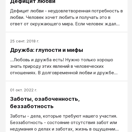
Дефицит любви
Дефицит любви - неудовлетворенная потребность в
любви. Человек хочет любить и получать это в
ответ от окружающего мира. Если человек ждал
любовь, но ее не получил, то он перестает любить
сам, он становится жадным до любви. При этом он
25 сент. 2018 г.
не готов отдавать, а готов только брать. Дефицит
Дружба: глупости и мифы
любви деформирует личность и формирует
опасные для здоровья зависимости, коих великое
...Любовь и дружба есть! Нужно только хорошо
множество. Среди них алкогольная, наркотическая,
знать природу этих явлений в человеческих
компьютерная, профессиональная и даже...
отношениях. В долговременной любви и дружбе
любовная.
есть рациональный костяк. Оглядитесь по сторонам
- посмотрите на отношения других людей! Крепко
01 окт. 2022 г.
людей связывает взаимное усиление друг друга.
Заботы, озабоченность,
беззаботность
Заботы - дела, которые требуют нашего участия.
Беззаботность - состояние отсутствия забот или
недумания о делах и заботах, жизнь в ощущении