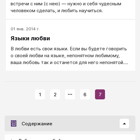
встречи с ним (с нею) — нужно и себя чудесным
человеком сделать, и любить научиться.
01 янв. 2014 г.
Языки любви
В любви есть свои языки. Если вы будете говорить
о своей любви на языке, непонятном любимому,
ваша любовь так и останется для него непонятой.
Свою любовь другому человеку нужно доносить на
том языке, который ему близок и понятен. А языков
у любви много: кому-то ближе язык слов, кому-то
язык действий, кому-то язык прикосновений...
1
2
6
7
Содержание