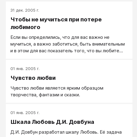
31 дек. 2005 г.
Чтобы не мучиться при потере
любимого
Если вы определились, что для вас важно не
мучиться, а важно заботиться, быть внимательным
и в этом для вас показатель того, что вы любите
человека, то можно себя воспитать и приучить
оставаться светлым и счастливым даже в том
01 янв. 2005 г.
случае, если вы с любимым в силу любых причин
Чувство любви
расстаетесь.
Чувство любви является ярким образцом
творчества, фантазии и сказки.
01 янв. 2005 г.
Шкала Любовь Д.И. Довбуна
Д.И. Довбун разработал шкалу Любовь. Её задача