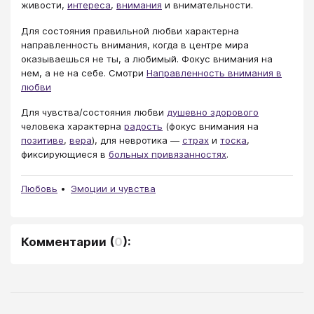
живости,
интереса
,
внимания
и внимательности.
Для состояния правильной любви характерна
направленность внимания, когда в центре мира
оказываешься не ты, а любимый. Фокус внимания на
нем, а не на себе. Смотри
Направленность внимания в
любви
Для чувства/состояния любви
душевно здорового
человека характерна
радость
(фокус внимания на
позитиве
,
вера
), для невротика ―
страх
и
тоска
,
фиксирующиеся в
больных привязанностях
.
Любовь
Эмоции и чувства
Комментарии
(
0
):