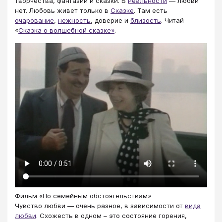
творчества, фантазии и сказки. В
Реальности
― любви
нет. Любовь живет только в
Сказке
. Там есть
очарование
,
нежность
, доверие и
близость
. Читай
«
Сказка о волшебной сказке»
.
Фильм «По семейным обстоятельствам»
Чувство любви ― очень разное, в зависимости от
вида
любви
. Схожесть в одном – это состояние горения,