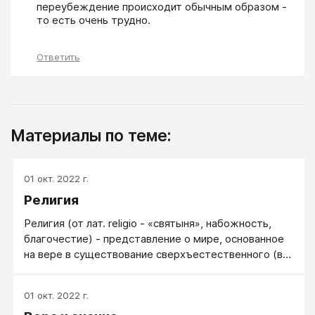
переубеждение происходит обычным образом - 
то есть очень трудно.
Ответить
Материалы по теме:
01 окт. 2022 г.
Религия
Религия (от лат. religio - «святыня», набожность,
благочестие) - представление о мире, основанное
на вере в существование сверхъестественного (в
сверхъестественную силу) и в зависимость от
этого результата человеческих действий и жизни
01 окт. 2022 г.
человека. Эта вера - основной признак и элемент