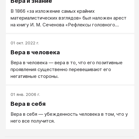
Вера и знание
любой религии. Религия включает в себя свод
моральных норм и типов поведения, обрядов,
В 1866 «за изложение самых крайних
культовых действий и объединение людей в
материалистических взглядов» был наложен арест
организации (церковь, религиозную общину).
на книгу И. М. Сеченова «Рефлексы головного
мозга», автору запретили читать публичные лекции.
Петербургский митрополит Исидор попросил Cинод
01 окт. 2022 г.
сослать Сеченова «для смирения и исправления» в
Вера в человека
Соловецкий монастырь «за предерзостное
душепагубное и вредоносное учение».
Вера в человека — вера в то, что его позитивные
Впоследствии арест на книгу был снят, но до 1894
проявления существенно перевешивают его
она числилась в списках книг, запрещённых для
негативные стороны.
хранения в библиотеках.
01 янв. 2006 г.
Вера в себя
Вера в себя — убежденность человека в том, что у
него все получится.