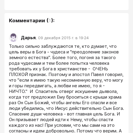
Комментарии
(
1
):
Дарья
,
09 декабря 2015 г. в 19:24
Только сильно заблуждаются те, кто думает, что 
цель веры в Бога - чудеса и "преодоление законов 
земного естества". Более того, погоня за такого 
рода чудесами и тем более попытка человека  
требовать их у Бога в христианстве -  ОЧЕНЬ 
ПЛОХОЙ признак. Поэтому и апостол Павел говорил, 
что "если я имею такую несомненную веру, что могу 
и горы передвигать, а любви не имею, то я - 
НИЧТО."  И  Спаситель отверг искушение дьявола, 
когда тот предложил Ему броситься с крыши храма 
раз Он Сын Божий, чтобы ангелы Его спасли и все 
люди убедились, что Иисус действительно Сын Бога. 
Спасение души человека - вот главная цель Бога. И 
Он призывает людей идти к Нему, чтобы спасти 
каждого из нас! При условии, что мы сами на это 
согласны и идем добровольно. Потому что верим. А 