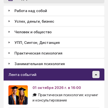
Впоследствии арест на книгу был снят, но до 1894
она числилась в списках книг, запрещённых для
Работа над собой
хранения в библиотеках.
Успех, деньги, бизнес
Человек и общество
УПП, Синтон, Дистанция
Практическая психология
Занимательная психология
Лента событий
01 октября 2026 г. в 16:00
🎓 Практическая психология: коучинг
и консультирование