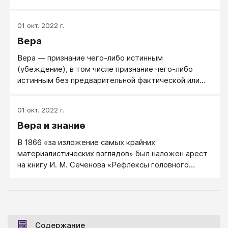
сверхъестественную силу) и в зависимость от
этого результата человеческих действий и жизни
01 окт. 2022 г.
человека. Эта вера - основной признак и элемент
Вера
любой религии. Религия включает в себя свод
моральных норм и типов поведения, обрядов,
Вера — признание чего-либо истинным
культовых действий и объединение людей в
(убеждение), в том числе признание чего-либо
организации (церковь, религиозную общину).
истинным без предварительной фактической или
логической проверки.
01 окт. 2022 г.
Вера и знание
В 1866 «за изложение самых крайних
материалистических взглядов» был наложен арест
на книгу И. М. Сеченова «Рефлексы головного
мозга», автору запретили читать публичные лекции.
Петербургский митрополит Исидор попросил Cинод
сослать Сеченова «для смирения и исправления» в
Соловецкий монастырь «за предерзостное
душепагубное и вредоносное учение».
Содержание