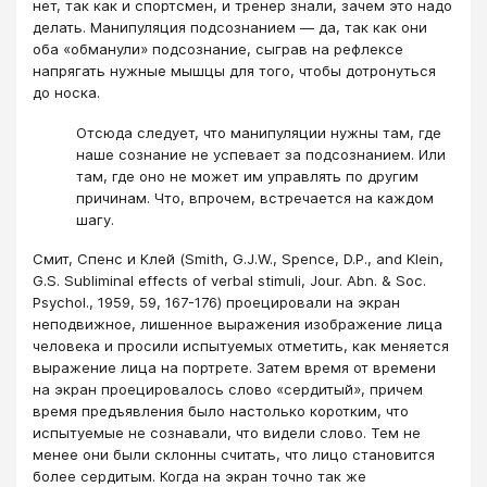
нет, так как и спортсмен, и тренер знали, зачем это надо
делать. Манипуляция подсознанием — да, так как они
оба «обманули» подсознание, сыграв на рефлексе
напрягать нужные мышцы для того, чтобы дотронуться
до носка.
Отсюда следует, что манипуляции нужны там, где
наше сознание не успевает за подсознанием. Или
там, где оно не может им управлять по другим
причинам. Что, впрочем, встречается на каждом
шагу.
Смит, Спенс и Клей (Smith, G.J.W., Spence, D.P., and Klein,
G.S. Subliminal effects of verbal stimuli, Jour. Abn. & Soc.
Psychol., 1959, 59, 167-176) проецировали на экран
неподвижное, лишенное выражения изображение лица
человека и просили испытуемых отметить, как меняется
выражение лица на портрете. Затем время от времени
на экран проецировалось слово «сердитый», причем
время предъявления было настолько коротким, что
испытуемые не сознавали, что видели слово. Тем не
менее они были склонны считать, что лицо становится
более сердитым. Когда на экран точно так же