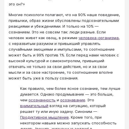
это он?»
Многие психологи полагают, что на 90% наше поведение,
привычки, образ жизни обусловлены подсознательными
реакциями и убеждениями. И только на 10% —
сознанием. Это не совсем так: люди разные. Если
человек живет как овощ, в режиме
человека-организма
,
с неразвитым разумом и привыкший управлять
случайными эмоциями и импульсами, то соотношение
может быть и 99% против 1%. Если перед нами человек с
высокой культурой и самоконтролем, привыкший
отвечать не только за свои действия, но и за свои
мысли и за свое настроение, то соотношение вполне
может быть уже в пользу сознания.
Как правило, чем более ясное сознание, тем лучше
думается. Однако продумывание — это больше,
чем
осознанность
и
осознавание
. Это
внимательный
взгляд на ситуацию, который
решает ту или иную задачу. Синоним —
Продуктивное мышление
. Кроме того, при
некотором навыке можно запускать способность
думать (решать жизненные задачи) в