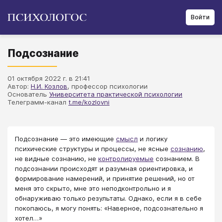
Войти
Подсознание
01 октября 2022 г. в 21:41
Автор:
Н.И. Козлов
, профессор психологии
Основатель
Университета практической психологии
Телеграмм-канал
t.me/kozlovni
​​​​​​Подсознание — это имеющие
смысл
и логику
психические структуры и процессы, не ясные
сознанию
,
не видные сознанию, не
контролируемые
сознанием. В
подсознании происходят и разумная ориентировка, и
формирование намерений, и принятие решений, но от
меня это скрыто, мне это неподконтрольно и я
обнаруживаю только результаты. Однако, если я в себе
покопаюсь, я могу понять: «Наверное, подсознательно я
хотел…»