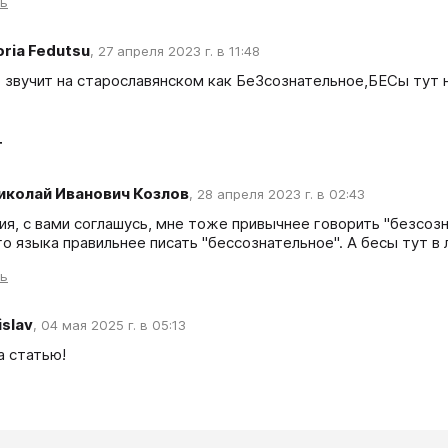
ть
oria Fedutsu
,
27 апреля 2023 г. в 11:48
 звучит на старославянском как БеЗсознательное,БЕСы тут не
т
иколай Иванович Козлов
,
28 апреля 2023 г. в 02:43
ия, с вами соглашусь, мне тоже привычнее говорить "безсозн
о языка правильнее писать "бессознательное". А бесы тут в 
ть
islav
,
04 мая 2025 г. в 05:13
а статью!