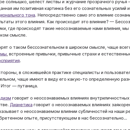
ое солнышко, шелест листвы и журчание прозрачного ручья 
анная им позитивная картинка без его сознательных усилий и 
ионального тона
. Непосредственно само это влияние созна
льтаты этого влияния. Как происходит это влияние? — Бессо
ики, где происходят такие неосознаваемые нами влияния, мы
ком смысле.
орят о таком бессознательном в широком смысле, чаще все
змы
, встроенные привычки, привычные страхи и естественны
осприятия
.
стороны, в сложившейся практике специалисты и пользовател
ельном, чаще имеют в виду его какую-то определенную разн
 Итог — путаница.
йдизм
говорит о неосознаваемых влияниях внутриличностных
тве.
Дианетика
говорит о неосознаваемых влияниях заякоре
казывает о неосознаваемом влиянии субличностей на наши р
бретенном опыте, присутствующем в нас бессознательно...