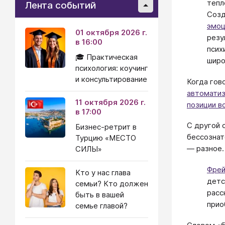
тепл
Лента событий
Созд
эмоц
01 октября 2026 г.
резу
в 16:00
псих
🎓 Практическая
широ
психология: коучинг
и консультирование
Когда гов
автомати
11 октября 2026 г.
позиции в
в 17:00
С другой 
Бизнес-ретрит в
бессознат
Турцию «МЕСТО
— разное.
СИЛЫ»
Фре
Кто у нас глава
детс
семьи? Кто должен
расс
быть в вашей
прио
семье главой?