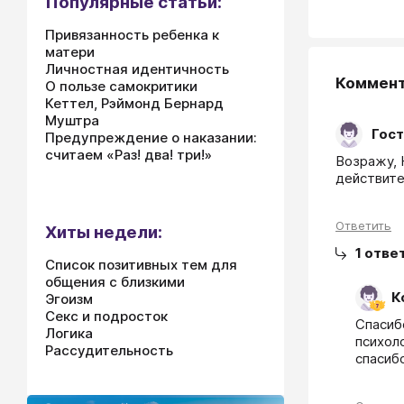
Популярные статьи:
Привязанность ребенка к
матери
Личностная идентичность
Коммен
О пользе самокритики
Кеттел, Рэймонд Бернард
Муштра
Гост
Предупреждение о наказании:
считаем «Раз! два! три!»
Возражу, 
действите
Ответить
Хиты недели:
1
отве
Список позитивных тем для
общения с близкими
К
Эгоизм
Секс и подросток
Спасиб
Логика
психол
Рассудительность
спасиб