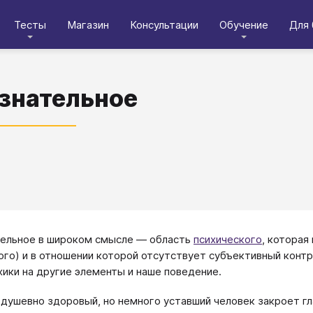
Тесты
Магазин
Консультации
Обучение
Для 
знательное
ельное в широком смысле — область
психического
, которая
ого) и в отношении которой отсутствует субъективный конт
хики на другие элементы и наше поведение.
 душевно здоровый, но немного уставший человек закроет гл