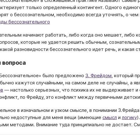
ессознательное» в сложившейся практике называют самые ра
актеризует только определенный контингент. Одного единог
орят о бессознательном, необходимо всегда уточнять, о чем 
иды бессознательного
ательным начинают работать, либо когда оно мешает, либо 
опросов, которые не удается решить обычным, сознательны
о какой разновидности бессознательного идет речь, и какая с
 вопроса
«Бессознательное» было предложено
З. Фрейдом
, который п
бычно кажутся случайными, на самом деле не случайны, а я
ов
— настолько серьезных, что психика их не выдерживает и
онфликт, по Фрейду, это конфликт между первичными детск
ельное в изначальном и узком смысле, в понимании З.Фрейда
льно недоступные для меня вещи (имеющие
смысл
и
логику
)
ыми методами. Внимание туда принципиально не достает. С