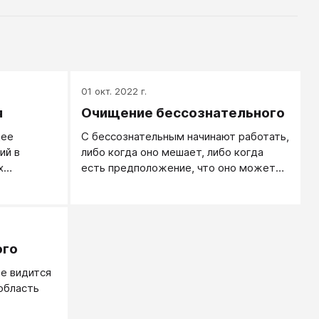
01 окт. 2022 г.
я
Очищение бессознательного
щее
С бессознательным начинают работать,
ий в
либо когда оно мешает, либо когда
х
есть предположение, что оно может
ие
помочь в решении вопросов, которые
х
не удается решить обычным,
сознательным путем.
ого
не видится
область