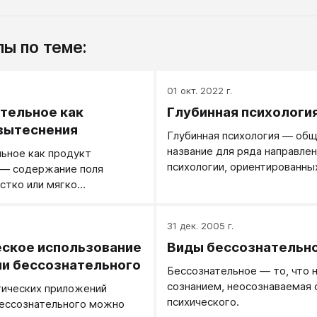
ы по теме:
.
01 окт. 2022 г.
тельное как
Глубинная психологи
вытеснения
Глубинная психология ― об
название для ряда направлен
ьное как продукт
психологии, ориентированны
 — содержание поля
преимущественно на изучен
стко или мягко
бессознательных психически
е.
процессов.
.
31 дек. 2005 г.
ское использование
Виды бессознательн
и бессознательного
Бессознательное — то, что 
сознанием, неосознаваемая 
тических приложений
психического.
бессознательного можно