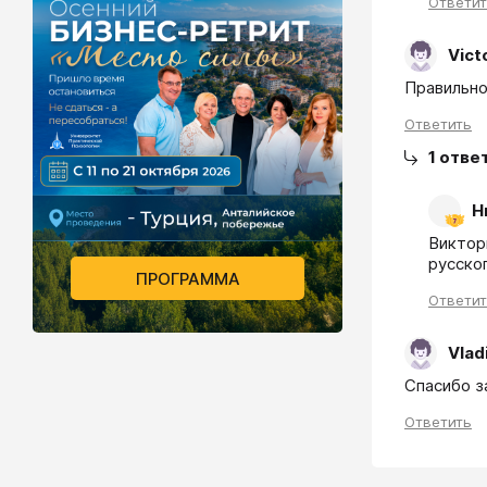
Ответи
Vict
Правильно
Ответить
1
отве
Н
Виктор
русског
ПРОГРАММА
Ответи
Vlad
Спасибо з
Ответить