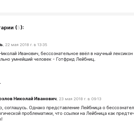
тарии
(
5
):
ь
,
22 мая 2018 г. в 13:35
Николай Иванович, бессознательное ввёл в научный лексикон
льно умнейший человек - Готфрид Лейбниц.
т
озлов Николай Иванович
,
23 мая 2018 г. в 09:13
о, соглашусь. Однако представление Лейбница о бессознател
огической проблематики, что ссылки на Лейбница как предтеч
о!