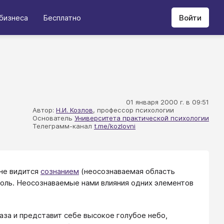
бизнеса
Бесплатно
Войти
01 января 2000 г. в 09:51
Автор:
Н.И. Козлов
, профессор психологии
Основатель
Университета практической психологии
Телеграмм-канал
t.me/kozlovni
 не видится
сознанием
(неосознаваемая область
роль. Неосознаваемые нами влияния одних элементов
аза и представит себе высокое голубое небо,