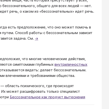
зные вещи, часть которых присутствует у всех,
о бессознательного, общего для всех людей — нет.
идет речь, о каком из «бессознательных» идет речь.
когда есть предположение, что оно может помочь в
м путем. Способ работы с бессознательным зависит
тавится задача. См.
→
редположил, что многие человеческие действия,
вляются симптомами глубинных
внутриличностных
 отказывается видеть: делает бессознательным.
ими влечениями и требованиями общества.
 — область психического, где происходят
. Их может расшифровать только специалист
мотри
Бессознательное как продукт вытеснения