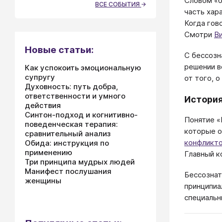
Словом «б
ВСЕ СОБЫТИЯ
часть хар
Когда гов
Смотри
В
Новые статьи:
С бессозн
решении в
Как успокоить эмоциональную
супругу
от того, 
Духовность: путь добра,
ответственности и умного
История
действия
Синтон-подход и когнитивно-
Понятие 
поведенческая терапия:
которые о
сравнительный анализ
конфликт
Обида: инструкция по
применению
Главный к
Три принципа мудрых людей
Манифест послушания
Бессознат
женщины
принципиа
специальн