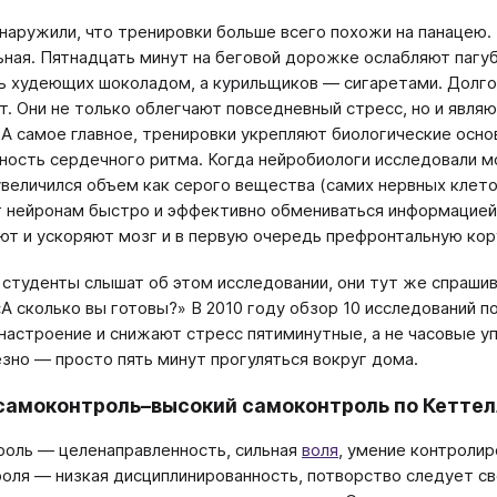
наружили, что тренировки больше всего похожи на панацею. 
ная. Пятнадцать минут на беговой дорожке ослабляют пагу
ь худеющих шоколадом, а курильщиков — сигаретами. Долг
т. Они не только облегчают повседневный стресс, но и явля
 А самое главное, тренировки укрепляют биологические осн
ность сердечного ритма. Когда нейробиологи исследовали м
 увеличился объем как серого вещества (самих нервных клето
 нейронам быстро и эффективно обмениваться информацией).
ют и ускоряют мозг и в первую очередь префронтальную кор
 студенты слышат об этом исследовании, они тут же спраши
«А сколько вы готовы?» В 2010 году обзор 10 исследований п
настроение и снижают стресс пятиминутные, а не часовые уп
зно — просто пять минут прогуляться вокруг дома.
самоконтроль–высокий самоконтроль по Кеттел
оль — целенаправленность, сильная
воля
, умение контроли
оля — низкая дисциплинированность, потворство следует св