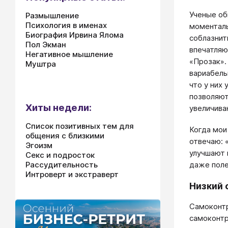
Ученые об
Размышление
Психология в именах
моменталь
Биография Ирвина Ялома
соблазнит
Пол Экман
впечатляю
Негативное мышление
«Прозак».
Муштра
вариабель
что у них
позволяют
Хиты недели:
увеличива
Список позитивных тем для
Когда мои
общения с близкими
отвечаю: 
Эгоизм
улучшают 
Секс и подросток
Рассудительность
даже поле
Интроверт и экстраверт
Низкий 
Самоконтр
самоконтр