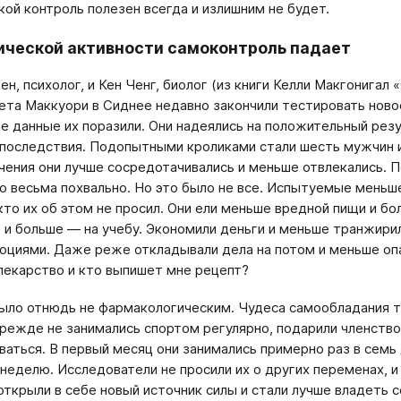
акой контроль полезен всегда и излишним не будет.
ической активности самоконтроль падает
н, психолог, и Кен Ченг, биолог (из книги Келли Макгонигал «С
ета Маккуори в Сиднее недавно закончили тестировать нов
е данные их поразили. Они надеялись на положительный резу
последствия. Подопытными кроликами стали шесть мужчин и 
чения они лучше сосредотачивались и меньше отвлекались. 
то весьма похвально. Но это было не все. Испытуемые меньше
кто их об этом не просил. Они ели меньше вредной пищи и б
 и больше — на учебу. Экономили деньги и меньше транжирил
оциями. Даже реже откладывали дела на потом и меньше опа
лекарство и кто выпишет мне рецепт?
ыло отнюдь не фармакологическим. Чудеса самообладания т
режде не занимались спортом регулярно, подарили членство
ваться. В первый месяц они занимались примерно раз в семь 
неделю. Исследователи не просили их о других переменах, 
открыли в себе новый источник силы и стали лучше владеть с