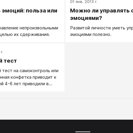
01 янв. 2013 г.
 эмоций: польза или
Можно ли управлять 
эмоциями?
равление непроизвольными
Развитой личности уметь уп
целью их сдерживания.
эмоциями полезно.
г.
й тест
 тест на самоконтроль или
нная конфетка приводит к
ей 4-6 лет приводили в
ату со столом и стулом. На
лакомство. Ведущий
бенку, что если он
 не съест лакомство до
 взрослого, то получит
едущий уходил, а ребенок
аедине с лакомством.