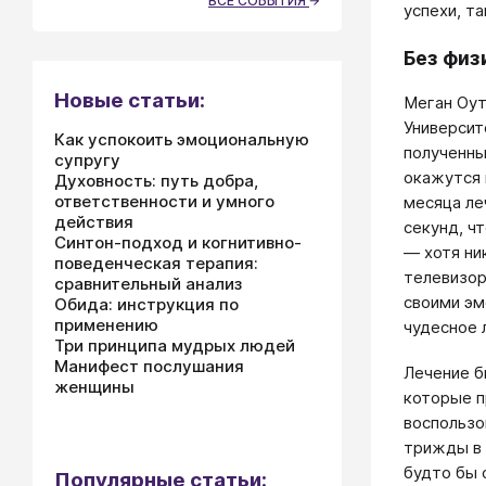
ВСЕ СОБЫТИЯ
успехи, т
Без физ
Новые статьи:
Меган Оуте
Университ
Как успокоить эмоциональную
полученны
супругу
окажутся 
Духовность: путь добра,
ответственности и умного
месяца ле
действия
секунд, ч
Синтон-подход и когнитивно-
— хотя ни
поведенческая терапия:
телевизор
сравнительный анализ
своими эм
Обида: инструкция по
применению
чудесное 
Три принципа мудрых людей
Манифест послушания
Лечение б
женщины
которые п
воспользо
трижды в 
будто бы 
Популярные статьи: