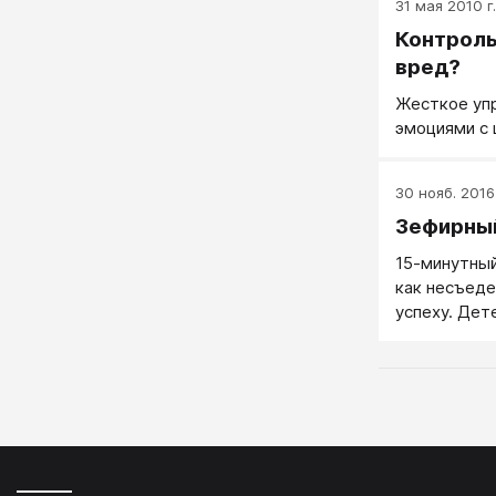
31 мая 2010 г.
Контроль
вред?
Жесткое уп
эмоциями с 
30 нояб. 2016 
Зефирны
15-минутный
как несъеде
успеху. Дет
пустую комн
стол клали 
объяснял ре
сдержится и
возвращения
еще одно. В
оставался н