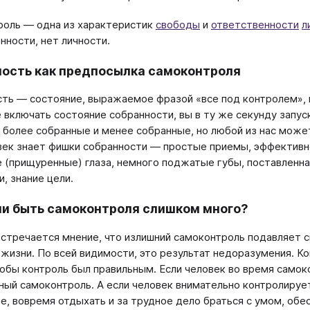
оль — одна из характеристик
свободы
и
ответственности
л
нности, нет личности.
ость как предпосылка самоконтроля
ть — состояние, выражаемое фразой «все под контролем», г
 включать состояние собранности, вы в ту же секунду запус
 более собранные и менее собранные, но любой из нас может
век знает фишки собранности — простые приемы, эффективн
 (прищуренные) глаза, немного поджатые губы, поставленн
, знание цели.
и быть самоконтроля слишком много?
стречается мнение, что излишний самоконтроль подавляет с
 жизни. По всей видимости, это результат недоразумения. 
тобы контроль был правильным. Если человек во время самоко
ный самоконтроль. А если человек внимательно контролирует
ве, вовремя отдыхать и за трудное дело браться с умом, обе