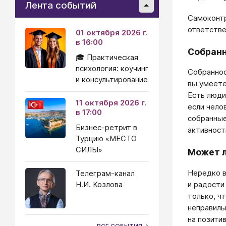
Лента событий
Самоконтр
ответстве
01 октября 2026 г.
в 16:00
Собранн
🎓 Практическая
психология: коучинг
Собраннос
и консультирование
вы умеете
Есть люди
11 октября 2026 г.
если чело
в 17:00
собранные
Бизнес-ретрит в
активности
Турцию «МЕСТО
СИЛЫ»
Может л
Нередко в
Телеграм-канал
Н.И. Козлова
и радости
только, ч
неправиль
на позити