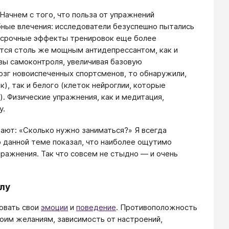
Начнем с того, что польза от упражнений
бные влечения: исследователи безуспешно пытались
осрочные эффекты тренировок еще более
ются столь же мощным антидепрессантом, как и
овы самоконтроля, увеличивая базовую
озг новоиспеченных спортсменов, то обнаружили,
к), так и белого (клеток нейроглии, которые
 Физические упражнения, как и медитация,
у.
вают: «Сколько нужно заниматься?» Я всегда
о данной теме показал, что наиболее ощутимо
ражнения. Так что совсем не стыдно — и очень
лу
ровать свои
эмоции
и
поведение
. Противоположность
оим желаниям, зависимость от настроений,