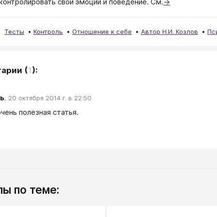
контролировать свои эмоции и поведение. См.
→
Тесты
Контроль
Отношение к себе
Автор Н.И. Козлов
Пс
тарии
(
1
):
ь
,
20 октября 2014 г. в 22:50
очень полезная статья.
ы по теме: