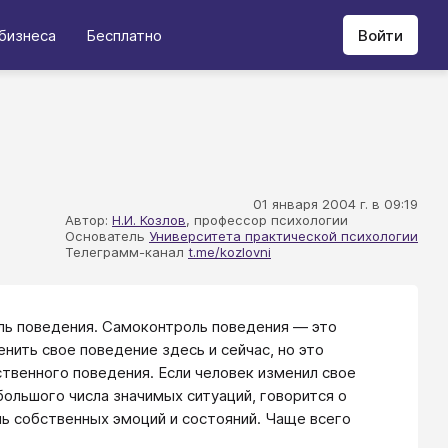
бизнеса
Бесплатно
Войти
01 января 2004 г. в 09:19
Автор:
Н.И. Козлов
, профессор психологии
Основатель
Университета практической психологии
Телеграмм-канал
t.me/kozlovni
ль поведения. Самоконтроль поведения — это
нить свое поведение здесь и сейчас, но это
ственного поведения. Если человек изменил свое
большого числа значимых ситуаций, говорится о
ь собственных эмоций и состояний. Чаще всего