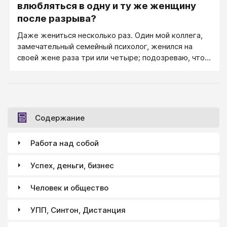
влюбляться в одну и ту же женщину
после разрыва?
Даже жениться несколько раз. Один мой коллега,
замечательный семейный психолог, женился на
своей жене раза три или четыре; подозреваю, что
этот изумительный процесс и привёл его в конце
концов к тому, что он стал блестящим семейным
психологом.
Содержание
Работа над собой
Успех, деньги, бизнес
Человек и общество
УПП, Синтон, Дистанция