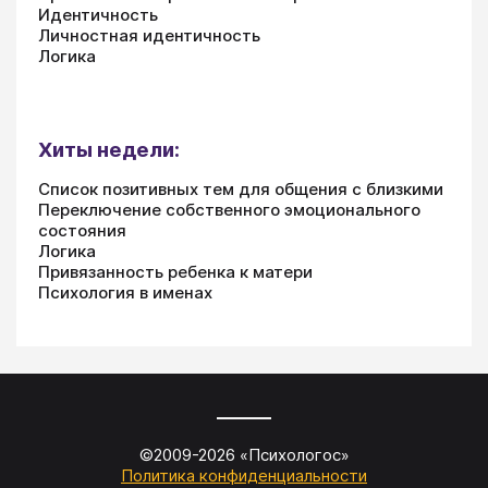
Идентичность
Личностная идентичность
Логика
Хиты недели:
Список позитивных тем для общения с близкими
Переключение собственного эмоционального
состояния
Логика
Привязанность ребенка к матери
Психология в именах
©2009-
2026
«
Психологос
»
Политика конфиденциальности