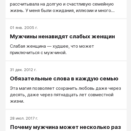
рассчитывала на долгую и счастливую семейную
жизнь. У меня были ожидания, иллюзии и много
всего другого. Но эти ожидания разбились о будни
и быт. И после рождения ребенка, мы столкнулись с
01 янв. 2005 г.
серьезным кризисом, который продлился не один
Мужчины ненавидят слабых женщин
год... Именно об этом я и хочу вам рассказать. Это
очень личное, и долгое время мне не хотелось
Слабая женщина — худшее, что может
писать об этом. Но в то же время я понимаю, что
приключиться с мужчиной.
вдохновляет только пример. Только личный пример
и личные истории.
31 дек. 2012 г.
Обязательные слова в каждую семью
Эта магия позволяет сохранить любовь даже через
десять, даже через пятнадцать лет совместной
жизни.
28 июл. 2017 г.
Почему мужчина может несколько раз