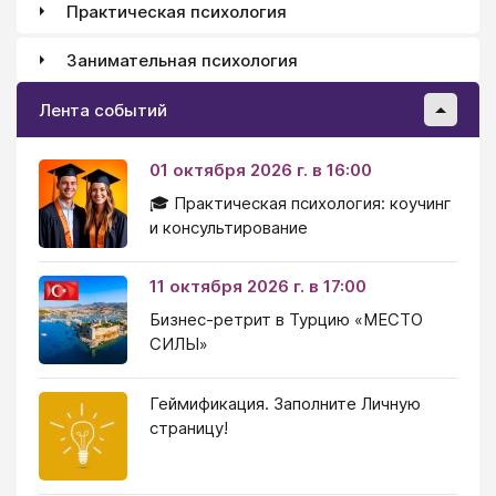
Практическая психология
Занимательная психология
Лента событий
01 октября 2026 г. в 16:00
🎓 Практическая психология: коучинг
и консультирование
11 октября 2026 г. в 17:00
Бизнес-ретрит в Турцию «МЕСТО
СИЛЫ»
Геймификация. Заполните Личную
страницу!