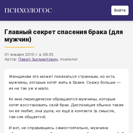
Войти
Главный секрет спасения брака (для
мужчин)
01 января 2010 г. в 08:35
Автор:
Павел Зыгмантович
, психолог
Женщинам это может показаться странным, но есть
мужчины, которые хотят жить в браке. Скажу больше —
их не так уж и мало.
Ко мне периодически обращаются мужчины, которые
хотят восстановить свой брак. Диспозиция обычно такая:
он её любит, она ушла, но ещё в контакте (в смысле,
так-сяк общается).
И вот, не справившись самостоятельно, мужчина