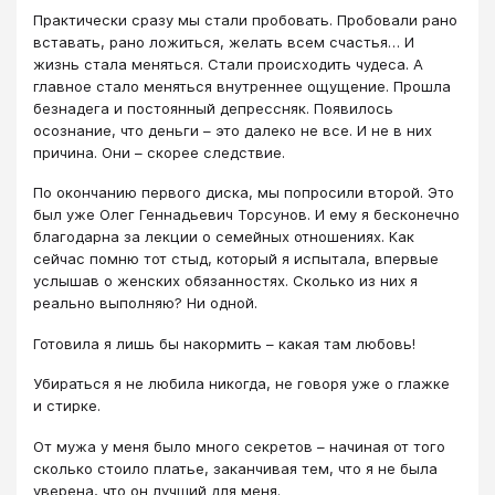
Практически сразу мы стали пробовать. Пробовали рано
вставать, рано ложиться, желать всем счастья… И
жизнь стала меняться. Стали происходить чудеса. А
главное стало меняться внутреннее ощущение. Прошла
безнадега и постоянный депрессняк. Появилось
осознание, что деньги – это далеко не все. И не в них
причина. Они – скорее следствие.
По окончанию первого диска, мы попросили второй. Это
был уже Олег Геннадьевич Торсунов. И ему я бесконечно
благодарна за лекции о семейных отношениях. Как
сейчас помню тот стыд, который я испытала, впервые
услышав о женских обязанностях. Сколько из них я
реально выполняю? Ни одной.
Готовила я лишь бы накормить – какая там любовь!
Убираться я не любила никогда, не говоря уже о глажке
и стирке.
От мужа у меня было много секретов – начиная от того
сколько стоило платье, заканчивая тем, что я не была
уверена, что он лучший для меня.