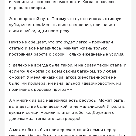
измениться – ищешь возможности. Когда не хочешь –
ищешь отговорки.
Это непростой путь. Потому что нужно иногда, стиснув
зубы, меняться. Менять свое поведение, признавать
свои ошибки, идти навстречу
Никто не обещает, что это будет легко – прочитали
статью и все наладилось. Меняет жизнь только
постоянная работа с собой. Только ежедневные усилия.
Я далеко не всегда была такой. И не сразу такой стала. И
если уж я смогла со всем своим багажом, то любая
сможет. У меня никаких зачатков женственности не
было. Ни примера, ни изначальной «девочковости», ни
позитивных родовых программ.
А у многих из вас наверняка есть ресурсы. Может быть,
вы в детстве были девочкой, а не мальчишкой. Играли в
куклы и семьи. Носили платья и юбочки. Дружили с
девочками… тогда это ваш ресурс!
А может быть, был пример счастливой семьи перед
глазами. Может быть, не папа и мама, а дядя и тетя. Или