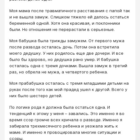
Моя мама после травматичного расставания с папой так
и не вышла замуж. Слишком тяжело ей далось остаться
беременной одной. Хотя она красивая, и поклонники
были. Но отношения не перерастали в серьезные.
Моя бабушка была трижды замужем. От первого мужа
после развода осталась дочь. Потом она встретила
моего дедушку. У них родилось еще две дочери. И все
было бы здорово, но дедушка рано умер. И бабушка
осталась одна с тремя дочками. Вышла замуж в третий
раз, но обрела не мужа, а четвертого ребенка.
Моя прабабушка осталась с тремя младшими детьми на
руках после того как мой прадед ушел к другой. Всего у
них было шестеро детей.
По логике рода я должна была остаться одна. И
тенденций к этому у меня – завались. Это именно я во
время ссор громче всех кричала о разводе. Именно я
забирала трехмесячного ребенка и уезжала жить к
маме. И именно я провоцировала многие ситуации и
ссоры.