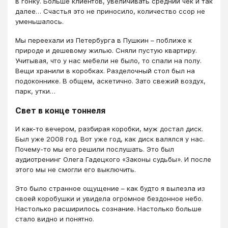
в гонку. Больше клиентов, увеличивать средний чек и так
далее… Счастья это не приносило, количество ссор не
уменьшалось.
Мы переехали из Петербурга в Пушкин – поближе к
природе и дешевому жилью. Сняли пустую квартиру.
Учитывая, что у нас мебели не было, то спали на полу.
Вещи хранили в коробках. Разделочный стол был на
подоконнике. В общем, аскетично. Зато свежий воздух,
парк, утки…
Свет в конце тоннеля
И как-то вечером, разбирая коробки, муж достал диск.
Был уже 2008 год. Вот уже год, как диск валялся у нас.
Почему-то мы его решили послушать. Это был
аудиотренинг Олега Гадецкого «Законы судьбы». И после
этого мы не смогли его выключить.
Это было странное ощущение – как будто я вылезла из
своей коробушки и увидела огромное бездонное небо.
Настолько расширилось сознание. Настолько больше
стало видно и понятно.