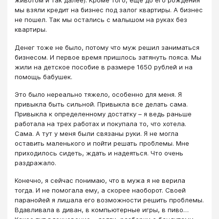
животом и так далее). Кроме того, еще до его рождения
мы взяли кредит на бизнес под залог квартиры. А бизнес
не пошел. Так мы остались с малышом на руках без
квартиры.
Денег тоже не было, потому что муж решил заниматься
бизнесом. И первое время пришлось затянуть пояса. Мы
жили на детское пособие в размере 1650 рублей и на
помощь бабушек.
Это было нереально тяжело, особенно для меня. Я
привыкла быть сильной. Привыкла все делать сама.
Привыкла к определенному достатку – я ведь раньше
работала на трех работах и покупала то, что хотела.
Сама. А тут у меня были связаны руки. Я не могла
оставить маленького и пойти решать проблемы. Мне
приходилось сидеть, ждать и надеяться. Что очень
раздражало.
Конечно, я сейчас понимаю, что в мужа я не верила
тогда. И не помогала ему, а скорее наоборот. Своей
паранойей я лишала его возможности решить проблемы.
Вдавливала в диван, в компьютерные игры, в пиво…