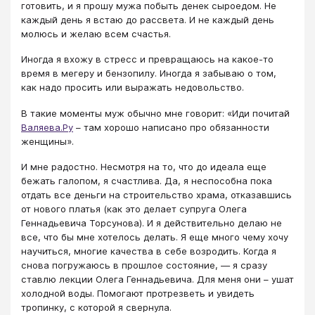
готовить, и я прошу мужа побыть денек сыроедом. Не
каждый день я встаю до рассвета. И не каждый день
молюсь и желаю всем счастья.
Иногда я вхожу в стресс и превращаюсь на какое-то
время в мегеру и бензопилу. Иногда я забываю о том,
как надо просить или выражать недовольство.
В такие моменты муж обычно мне говорит: «Иди почитай
Валяева.Ру
– там хорошо написано про обязанности
женщины».
И мне радостно. Несмотря на то, что до идеала еще
бежать галопом, я счастлива. Да, я неспособна пока
отдать все деньги на строительство храма, отказавшись
от нового платья (как это делает супруга Олега
Геннадьевича Торсунова). И я действительно делаю не
все, что бы мне хотелось делать. Я еще много чему хочу
научиться, многие качества в себе возродить. Когда я
снова погружаюсь в прошлое состояние, — я сразу
ставлю лекции Олега Геннадьевича. Для меня они – ушат
холодной воды. Помогают протрезветь и увидеть
тропинку, с которой я свернула.