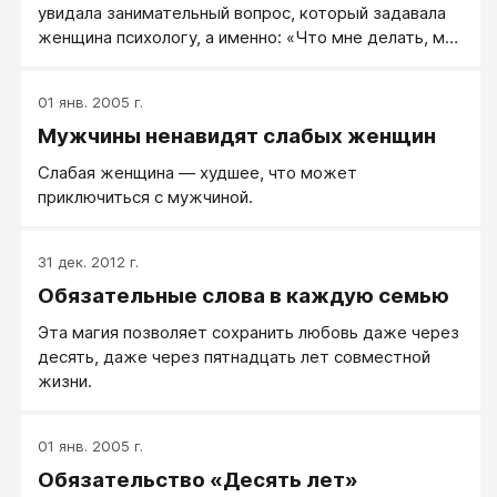
увидала занимательный вопрос, который задавала
женщина психологу, а именно: «Что мне делать, мой
муж любит оральный секс, а я это делать не умею и
не хочу? Он пригрозил мне, что уйдет к другой
01 янв. 2005 г.
женщине. Помогите!» Ответы и советы, я читать не
Мужчины ненавидят слабых женщин
стала, но вспомнила реальный случай на эту тему.
Сейчас вам расскажу…
Слабая женщина — худшее, что может
приключиться с мужчиной.
31 дек. 2012 г.
Обязательные слова в каждую семью
Эта магия позволяет сохранить любовь даже через
десять, даже через пятнадцать лет совместной
жизни.
01 янв. 2005 г.
Обязательство «Десять лет»