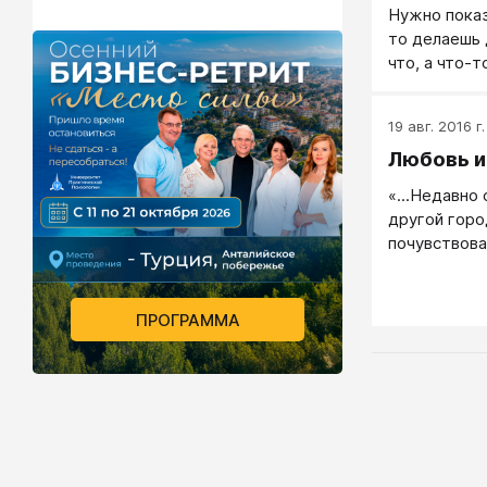
Нужно показ
то делаешь 
что, а что-
значительно
19 авг. 2016 г.
Любовь и
«...Недавно
другой горо
почувствова
его поведен
— скрывание
Поругались,
ПРОГРАММА
разойтись...