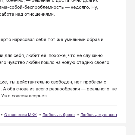
ят, конечно, — решение о достаточно долгих
сама-собой-беспроблемность — недолго. Ну,
работа над отношениями.
ёрто нарисовал себе тот же умильный образ и
для себя, любит её, похоже, что не случайно
 его чувство любви пошло на новую стадию своего
ядке, ты действительно свободен, нет проблем с
 А оба снова из всего разнообразия — реального, не
 Уже совсем всерьёз.
Отношения М-Ж
Любовь в браке
Любовь, муж-жен