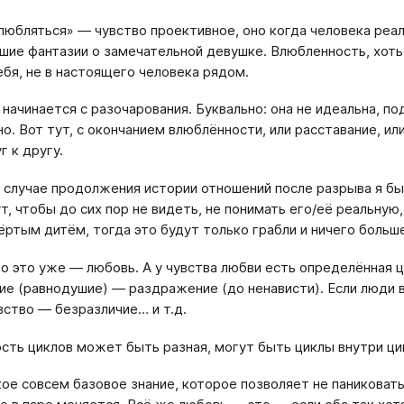
любляться» — чувство проективное, оно когда человека реал
шие фантазии о замечательной девушке. Влюбленность, хоть
себя, не в настоящего человека рядом.
начинается с разочарования. Буквально: она не идеальна, по
но. Вот тут, с окончанием влюблённости, или расставание, и
г к другу.
 случае продолжения истории отношений после разрыва я бы
ут, чтобы до сих пор не видеть, не понимать его/её реальную
ёртым дитём, тогда это будут только грабли и ничего больш
о это уже — любовь. А у чувства любви есть определённая 
ие (равнодушие) — раздражение (до ненависти). Если люди в
вство — безразличие… и т.д.
сть циклов может быть разная, могут быть циклы внутри ци
кое совсем базовое знание, которое позволяет не паниковать