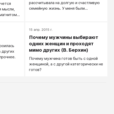
рассчитывала на долгую и счастливую
очется
семейную жизнь. У меня были
я мысли,
ожидания, иллюзии и много всего
 магнитом
другого. Но эти ожидания разбились о
е так, но
будни и быт. И после рождения
е не
15 апр. 2015 г.
ребенка, мы столкнулись с серьезным
ностью.
кризисом, который продлился не один
Почему мужчины выбирают
год... Именно об этом я и хочу вам
одних женщин и проходят
роилась
рассказать. Это очень личное, и долгое
мимо других (В. Берхин)
а других
время мне не хотелось писать об этом.
 прочнее.
Почему мужчина готов быть с одной
Но в то же время я понимаю, что
женщиной, а с другой категорически не
вдохновляет только пример. Только
готов?
личный пример и личные истории.