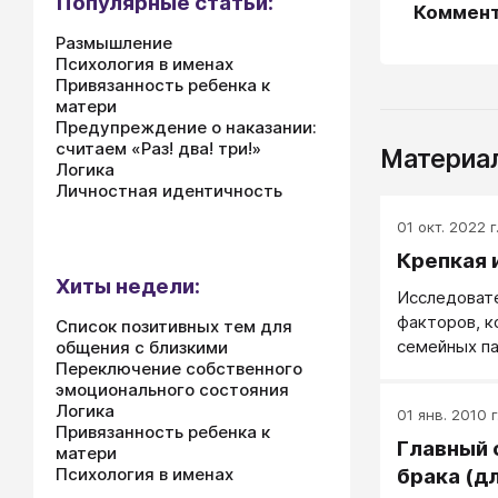
Популярные статьи:
Коммен
Размышление
Психология в именах
Привязанность ребенка к
матери
Предупреждение о наказании:
считаем «Раз! два! три!»
Материал
Логика
Личностная идентичность
01 окт. 2022 г
Крепкая 
Хиты недели:
Исследоват
факторов, к
Список позитивных тем для
семейных па
общения с близкими
Переключение собственного
удовлетвор
эмоционального состояния
Логика
01 янв. 2010 г
Привязанность ребенка к
Главный 
матери
Психология в именах
брака (д