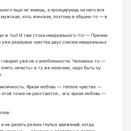
ьного ещё не знаешь, а проецируешь на него все
 мужская, хоть женская, поэтому в общем-то — в
ди ж ты!! И там стока неидеального-то! — Причём
ли уже реальные чувства двух совсем неидеальных
 говорил уже не о влюблённости. Человека-то —
, опять «впасть» в ту же иллюзию, надо быть ну
е.
цикличность. Яркая любовь — тёплое чувство —
 этой точке не расстаются… ага: яркая любовь —
клов.
 и не делать резких глупых движений, когда