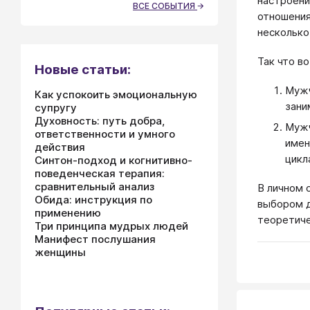
настроени
ВСЕ СОБЫТИЯ
отношения
несколько
Так что в
Новые статьи:
Мужч
Как успокоить эмоциональную
зани
супругу
Духовность: путь добра,
Мужч
ответственности и умного
имен
действия
цикл
Синтон-подход и когнитивно-
поведенческая терапия:
сравнительный анализ
В личном 
Обида: инструкция по
выбором д
применению
теоретиче
Три принципа мудрых людей
Манифест послушания
женщины