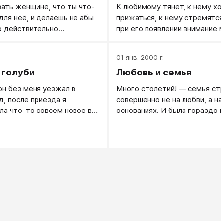
ать женщине, что ты что-
К любимому тянет, к нему х
для неё, и делаешь не абы
прижаться, к нему стремятс
то действительно
при его появлении внимание
е.
приковывается к нему... — вс
это чувство может быть ещ
01 янв. 2000 г.
любовью, а только влюблен
 голуби
Любовь и семья
 он без меня уезжал в
Много столетий! — семья ст
д, после приезда я
совершенно не на любви, а н
ла что-то совсем новое в
основаниях. И была гораздо
ии и сильное отчуждение
 телефона, скайпа и т.д.
 чуть не решили
»