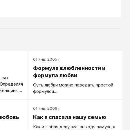
01 янв. 2005 г.
Формула влюбленности и
формула любви
тся в
 Определяя
Суть любви можно передать простой
 женщины
формулой...
или
ь. Любовью
01 янв. 2006 г.
рое
мье, к
 любовь
Как я спасала нашу семью
проявления
Как и любая девушка, выходя замуж, я
для людей.