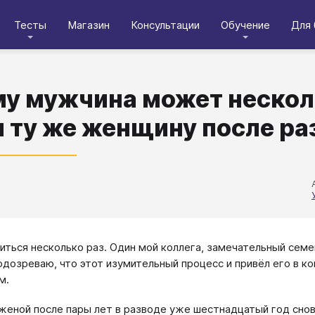
Тесты
Магазин
Консультации
Обучение
Для 
у мужчина может несколь
и ту же женщину после р
ться несколько раз. Один мой коллега, замечательный семей
одозреваю, что этот изумительный процесс и привёл его в к
м.
 женой после пары лет в разводе уже шестнадцатый год снов