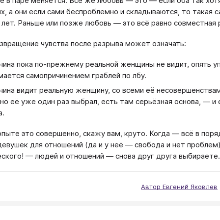
е в паре меняется. Всё же любовь — это — если оба так хот
х, а они если сами беспроблемно и складываются, то такая 
 лет. Раньше или позже любовь — это всё равно совместная 
озвращение чувства после разрыва может означать:
ина пока по-прежнему реальной женщины не видит, опять уп
мается самопричинением граблей по лбу.
ина видит реальную женщину, со всеми её несовершенствами 
но её уже один раз выбрал, есть там серьёзная основа, — и
а.
опыте это совершенно, скажу вам, круто. Когда — всё в пор
евушек для отношений (да и у неё — свобода и нет проблем).
ского! — людей и отношений — снова друг друга выбираете.
Автор Евгений Яковлев