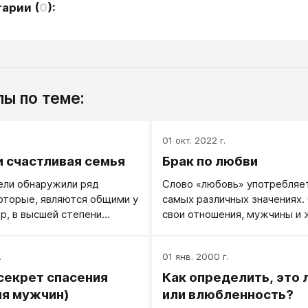
тарии
(
0
):
ы по теме:
.
01 окт. 2022 г.
и счастливая семья
Брак по любви
ели обнаружили ряд
Слово «любовь» упот­ребляе
оторые, являются общими у
самых различных значениях.
р, в высшей степени
свои отношения, мужчины и
енных совместной жизнью.
говорят, что они влюбились 
разлюбили, потеряли любов
.
01 янв. 2000 г.
называют так чувство, кото
испытывают люди к своей се
секрет спасения
Как определить, это
друзьям и близким. Все эти 
ля мужчин)
или влюбленность?
чувства любви очень важны 