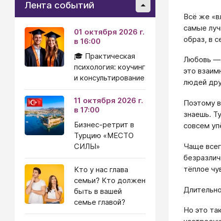
Лента событий
Всё же «в
самые луч
01 октября 2026 г.
образ, в 
в 16:00
🎓 Практическая
Любовь — 
психология: коучинг
это взаим
и консультирование
людей дру
11 октября 2026 г.
Поэтому в
в 17:00
знаешь. Т
Бизнес-ретрит в
совсем уп
Турцию «МЕСТО
Чаще всег
СИЛЫ»
безразлич
тёплое чу
Кто у нас глава
семьи? Кто должен
Длительно
быть в вашей
семье главой?
Но это та