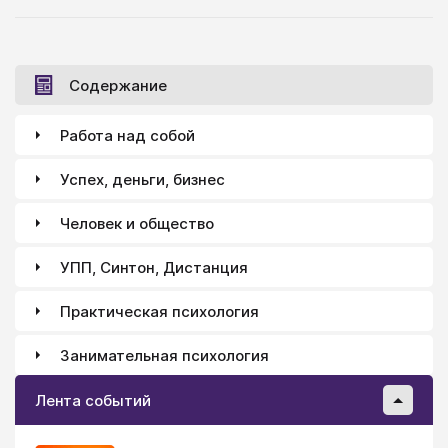
том языке, который ему близок и понятен. А языков
у любви много: кому-то ближе язык слов, кому-то
язык действий, кому-то язык прикосновений...
Содержание
Работа над собой
Успех, деньги, бизнес
Человек и общество
УПП, Синтон, Дистанция
Практическая психология
Занимательная психология
Лента событий