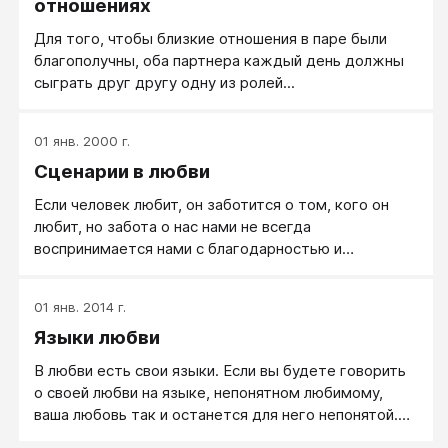
отношениях
Для того, чтобы близкие отношения в паре были
благополучны, оба партнера каждый день должны
сыграть друг другу одну из ролей...
01 янв. 2000 г.
Сценарии в любви
Если человек любит, он заботится о том, кого он
любит, но забота о нас нами не всегда
воспринимается нами с благодарностью и
восторгом. У нас есть свои, хотя иногда и смутные,
представления, что нам нужно и как о нас нужно
01 янв. 2014 г.
заботится, и только в том случае, если любящий
Языки любви
действует по устраивающему нас сценарию, эта
забота будет нас радовать.
В любви есть свои языки. Если вы будете говорить
о своей любви на языке, непонятном любимому,
ваша любовь так и останется для него непонятой.
Свою любовь другому человеку нужно доносить на