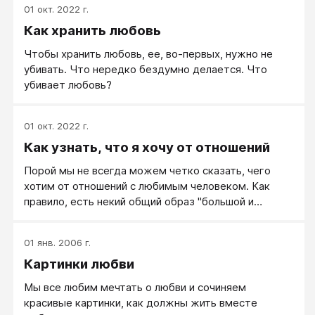
01 окт. 2022 г.
Как хранить любовь
Чтобы хранить любовь, ее, во-первых, нужно не
убивать. Что нередко бездумно делается. Что
убивает любовь?
01 окт. 2022 г.
Как узнать, что я хочу от отношений
Порой мы не всегда можем четко сказать, чего
хотим от отношений с любимым человеком. Как
правило, есть некий общий образ "большой и
светлой любви", а что конкретно за этим стоит,
какие явные действия и сценарии — видится с
01 янв. 2006 г.
трудом. А когда не ясно, что же нам нужно,
Картинки любви
отношения строить сложнее.
Мы все любим мечтать о любви и сочиняем
красивые картинки, как должны жить вместе