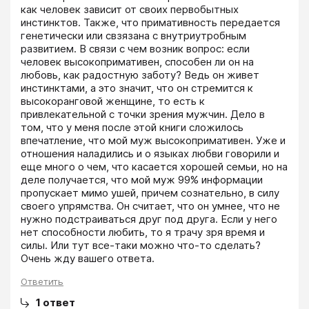
как человек зависит от своих первобытных 
инстинктов. Также, что примативность передается 
генетически или свзязана с внутриутробным 
развитием. В связи с чем возник вопрос: если 
человек высокопримативен, способен ли он на 
любовь, как радостную заботу? Ведь он живет 
инстинктами, а это значит, что он стремится к 
высокоранговой женщине, то есть к 
привлекательной с точки зрения мужчин. Дело в 
том, что у меня после этой книги сложилось 
впечатление, что мой муж высокопримативен. Уже и 
отношения наладились и о языках любви говорили и 
еще много о чем, что касается хорошей семьи, но на 
деле получается, что мой муж 99% информации 
пропускает мимо ушей, причем сознательно, в силу 
своего упрямства. Он считает, что он умнее, что не 
нужно подстраиваться друг под друга. Если у него 
нет способности любить, то я трачу зря время и 
силы. Или тут все-таки можно что-то сделать? 
Очень жду вашего ответа.
Ответить
1
ответ