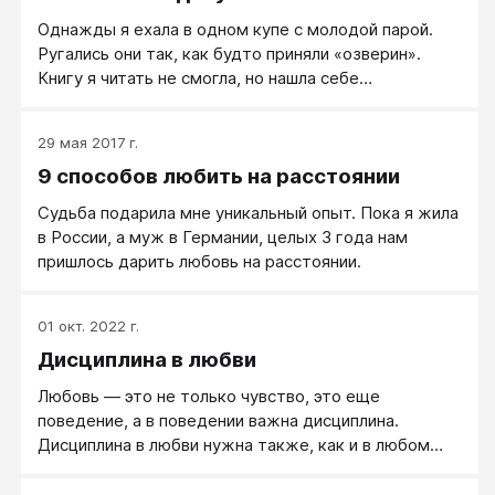
Однажды я ехала в одном купе с молодой парой.
Ругались они так, как будто приняли «озверин».
Книгу я читать не смогла, но нашла себе
развлечение: взяла листок с ручкой и начала
фиксировать из их разговора все, чем они
29 мая 2017 г.
недовольны. Интересно получилось!
9 способов любить на расстоянии
Судьба подарила мне уникальный опыт. Пока я жила
в России, а муж в Германии, целых 3 года нам
пришлось дарить любовь на расстоянии.
01 окт. 2022 г.
Дисциплина в любви
Любовь — это не только чувство, это еще
поведение, а в поведении важна дисциплина.
Дисциплина в любви нужна также, как и в любом
другом ответственном поведении - в воспитании
детей, в заботе о здоровье…