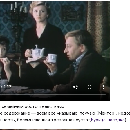
о семейным обстоятельствам»
е содержание — всем все указываю, поучаю (Ментор), недо
нность, бессмысленная тревожная суета (
Курица-наседка
).