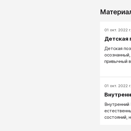
Материал
01 окт. 2022 г
Детская 
Детская поз
осознанный,
привычный в
реагировани
01 окт. 2022 г
Внутренн
Внутренний 
естественны
состояний, 
аналог Эго 