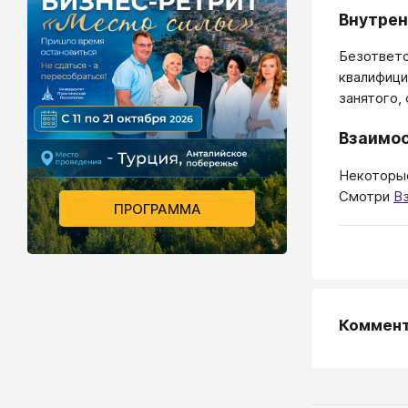
Внутрен
Безответс
квалифици
занятого,
Взаимоо
Некоторые
Смотри
В
ПРОГРАММА
Коммен