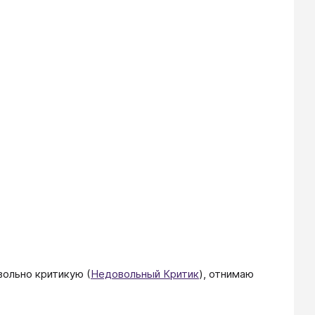
вольно критикую (
Недовольный Критик
), отнимаю