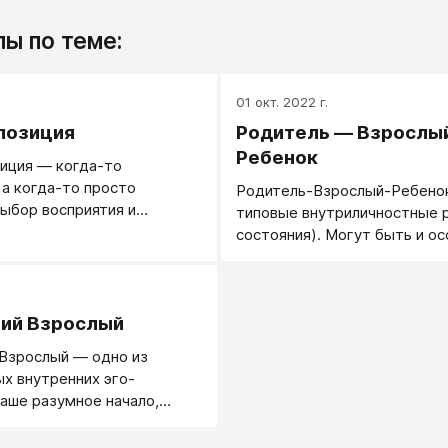
ы по теме:
.
01 окт. 2022 г.
позиция
Родитель — Взрослы
Ребенок
иция — когда-то
 а когда-то просто
Родитель-Взрослый-Ребенок
ыбор восприятия и
типовые внутриличностные р
я.
состояния). Могут быть и о
позициями, смотри Позиция и
состояние
.
ий Взрослый
Взрослый — одно из
х внутренних эго-
наше разумное начало,
из схемы З. Фрейда.