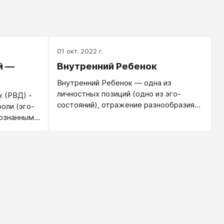
01 окт. 2022 г.
й —
Внутренний Ребенок
Внутренний Ребенок — одна из
личностных позиций (одно из эго-
 (РВД) -
состояний), отражение разнообразия
оли (эго-
детских стилей и ролей.
сознанными
 эго-