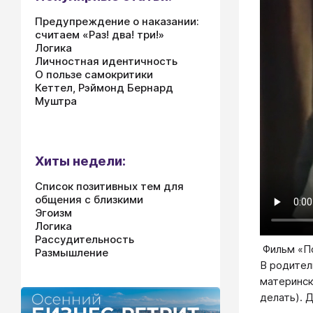
Предупреждение о наказании:
считаем «Раз! два! три!»
Логика
Личностная идентичность
О пользе самокритики
Кеттел, Рэймонд Бернард
Муштра
Хиты недели:
Список позитивных тем для
общения с близкими
Эгоизм
Логика
Рассудительность
​ Фильм «
Размышление
В родител
материнск
делать). 