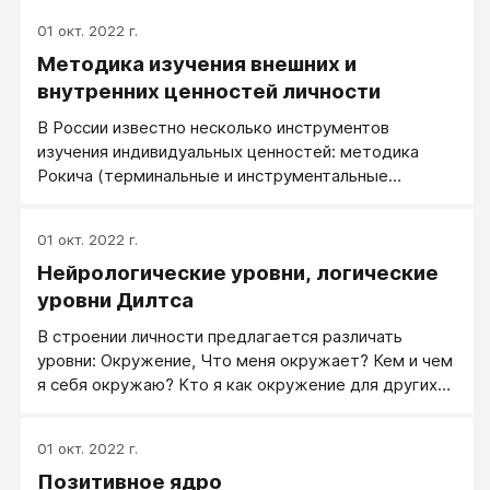
01 окт. 2022 г.
Методика изучения внешних и
внутренних ценностей личности
В России известно несколько инструментов
изучения индивидуальных ценностей: методика
Рокича (терминальные и инструментальные
ценности), опросник Ш. Шварца (базовые
человеческие ценности, представляющие
01 окт. 2022 г.
универсальные потребности людей), методики
Нейрологические уровни, логические
УСЦД и «Свободный выбор ценностей» Е.Б.
Фанталовой (внутренние конфликты в
уровни Дилтса
«мотивационно-личностной сфере», в
В строении личности предлагается различать
общечеловеческих ценностях, «ценностное ядро»
уровни: Окружение, Что меня окружает? Кем и чем
личности), Морфологический тест жизненных
я себя окружаю? Кто я как окружение для других
ценностей МТЖЦ В.Ф. Сопова и Л.В. Карпушиной
людей? Поведение, Что я чаще всего делаю по
(терминальные ценности), «Диагностика
жизни, каковы мои планы? Способности, Что я
индивидуальной структуры ценностных ориентаций
01 окт. 2022 г.
умею, что умею лучше всего, что я люблю делать?
личности» С.С. Бубновой («идеальные ценности»).
Позитивное ядро
Убеждения. Почему я так поступаю? Чем