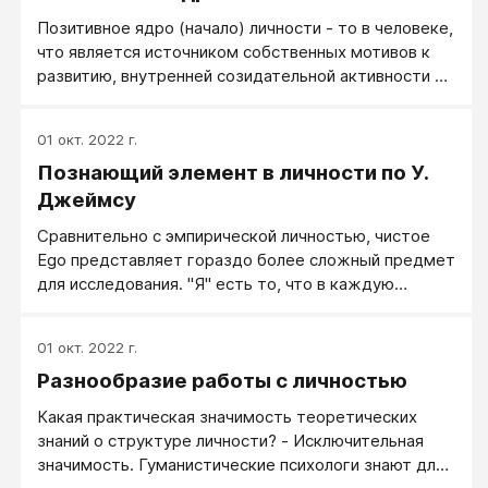
обосновываю причины своих поступков?
Позитивное ядро (начало) личности - то в человеке,
что является источником собственных мотивов к
развитию, внутренней созидательной активности и
самостоятельности личности.
01 окт. 2022 г.
Познающий элемент в личности по У.
Джеймсу
Сравнительно с эмпирической личностью, чистое
Ego пред­ставляет гораздо более сложный предмет
для исследования. "Я" есть то, что в каждую
данную минуту сознает, между тем как
эмпирическая личность есть только одна из
01 окт. 2022 г.
сознаваемых объектов. Другими словами, чистое
Разнообразие работы с личностью
"я" есть мыслящий субъект. Немедленно возникает
вопрос: что такое этот "мыслящий субъект"?
Какая практическая значимость теоретических
Является он одним из преходящих состояний созна­
знаний о структуре личности? - Исключительная
ния или чем-то более глубоким и неизменным?
значимость. Гуманистические психологи знают для