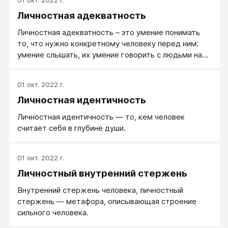
01 окт. 2022 г.
Личностная адекватность
Личностная адекватность – это умение понимать
то, что нужно конкретному человеку перед ним:
умение слышать, их умение говорить с людьми на
языке того человека, кто перед ними, и отвечать
про то, что их спросили, а не на что-то умное свое.
01 окт. 2022 г.
Напротив того, погруженность в себя,
Личностная идентичность
отвлекаемость, эмоциональные всплески,
неспособность повторить сказанное собеседником
Личностная идентичность — то, кем человек
- проявления личностной неадекватности.
считает себя в глубине души.
01 окт. 2022 г.
Личностный внутренний стержень
Внутренний стержень человека, личностный
стержень ― метафора, описывающая строение
сильного человека.