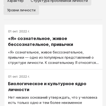
Характер
Структура проблемной личности
Уровни личности
01 окт. 2022 г.
«Я» сознательное, живое
бессознательное, привычки
«Я» сознательное, живое бессознательное,
привычки ― одно из популярных представлений о
структуре личности. К сознательному Я относятся
сознательное представление о своих личностных и
социальных ролях, своих целях и ценностях. Живое
01 окт. 2022 г.
бессознательное ― неосознаваемые влечения,
Биологическое и культурное ядро
условные выгоды и страхи, личностно-
психологические установки.
личности
Нет никаких оснований утверждать, что у человека
есть только одно и тем более неизменное