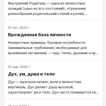
Внутренний Родитель — одна из личностных
позиций (одно из эго-состояний), отражение
разнообразия родительский стилей и ролей,
знакомых человеку в его опыте.
01 окт. 2022 г.
Врожденная база личности
Конкретные примеры: базовые потребности
(минимальные требования, необходимые для
выживания организма) — еда, тепло, дыхание и пр.,
базовые эмоции — удовлетворение, страх и пр.,
стремление к гомеостазу — постоянству
01 янв. 2006 г.
внутренней среды.
Дух, ум, душа и тело
Дух — мужское начало, воля и личностная
вертикаль. Дух делает душу высокой,
одухотворяет ум и тело. Дух часто понимается как
воля.