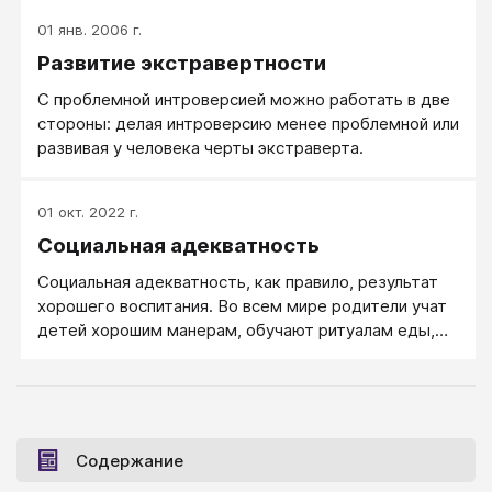
01 янв. 2006 г.
Развитие экстравертности
С проблемной интроверсией можно работать в две
стороны: делая интроверсию менее проблемной или
развивая у человека черты экстраверта.
01 окт. 2022 г.
Социальная адекватность
Социальная адекватность, как правило, результат
хорошего воспитания. Во всем мире родители учат
детей хорошим манерам, обучают ритуалам еды,
ухаживания, траура, а также умению вести
разговоры на определенные темы, поддерживая
необходимый уровень критичности и
доброжелательности. К сожалению, не все
получают достаточное воспитание, в результате
Содержание
чего в некоторых ситуациях оказываются не вполне