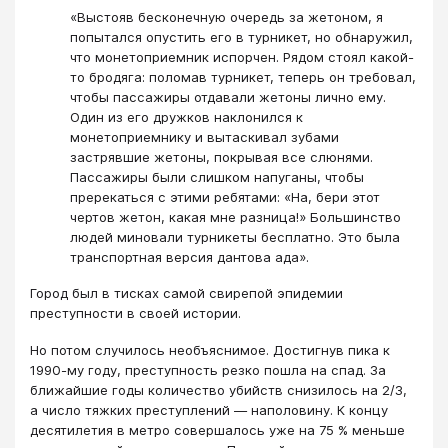
«Выстояв бесконечную очередь за жетоном, я
попытался опустить его в турникет, но обнаружил,
что монетоприемник испорчен. Рядом стоял какой-
то бродяга: поломав турникет, теперь он требовал,
чтобы пассажиры отдавали жетоны лично ему.
Один из его дружков наклонился к
монетоприемнику и вытаскивал зубами
застрявшие жетоны, покрывая все слюнями.
Пассажиры были слишком напуганы, чтобы
пререкаться с этими ребятами: «На, бери этот
чертов жетон, какая мне разница!» Большинство
людей миновали турникеты бесплатно. Это была
транспортная версия дантова ада».
Город был в тисках самой свирепой эпидемии
преступности в своей истории.
Но потом случилось необъяснимое. Достигнув пика к
1990-му году, преступность резко пошла на спад. За
ближайшие годы количество убийств снизилось на 2/3,
а число тяжких преступлений — наполовину. К концу
десятилетия в метро совершалось уже на 75 % меньше