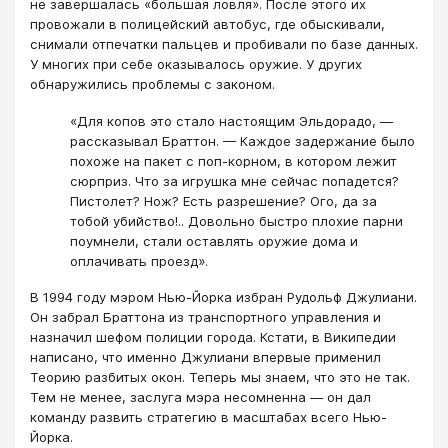
не завершалась «большая ловля». После этого их
провожали в полицейский автобус, где обыскивали,
снимали отпечатки пальцев и пробивали по базе данных.
У многих при себе оказывалось оружие. У других
обнаружились проблемы с законом.
«Для копов это стало настоящим Эльдорадо, —
рассказывал Браттон. — Каждое задержание было
похоже на пакет с поп-корном, в котором лежит
сюрприз. Что за игрушка мне сейчас попадется?
Пистолет? Нож? Есть разрешение? Ого, да за
тобой убийство!.. Довольно быстро плохие парни
поумнели, стали оставлять оружие дома и
оплачивать проезд».
В 1994 году мэром Нью-Йорка избран Рудольф Джулиани.
Он забрал Браттона из транспортного управления и
назначил шефом полиции города. Кстати, в Википедии
написано, что именно Джулиани впервые применил
Теорию разбитых окон. Теперь мы знаем, что это не так.
Тем не менее, заслуга мэра несомненна — он дал
команду развить стратегию в масштабах всего Нью-
Йорка.