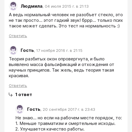
Людмила
,
04 июля 2015 г. в 21:13
А ведь нормальный человек не разобъет стекло, это 
не так просто... этот гадкий звук! бррр... только псих 
такое может сделать. Это тест на нормальность :)
Ответить
Гость
,
17 ноября 2016 г. в 21:15
Теория разбитых окон опровергнута, и было 
выявлено масса фальсификаций и отхождения от 
научных принципов. Так жель, ведь теория такая 
красивая.
Ответить
1
ответ
Гость
,
20 сентября 2017 г. в 23:43
Не знаю... но если на рабочем месте порядок, то:

1. Меньше травматизм и смертельные исходы.

2. Улучшается качество работы.
