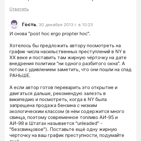
Ответить
Гость
,
30 декабря 2013 г. в 10:23
И снова "post hoc ergo propter hoc".

Хотелось бы предложить автору посмотреть на 
график числа насильственных преступлений в NY в 
XX веке и поставить там жирную чёрточку на дате 
внедрения политики "ни одного разбитого окна". А 
потом с удивлением заметить, что они пошли на спад 
РАНЬШЕ. 

А если автор готов переварить это открытие и 
двигаться дальше, рекомендую залезть в 
википедию и посмотреть, когда в NY была 
запрещена продажа бензина с низким 
экологическим классом (в нём содержится много 
свинца, поэтому современное топливо АИ-95 и 
АИ-98 в Штатах называется "unleaded" - 
"безсвинцовое"). Поставьте ещё одну жирную 
чёрточку на ваш график преступности, подумайте 