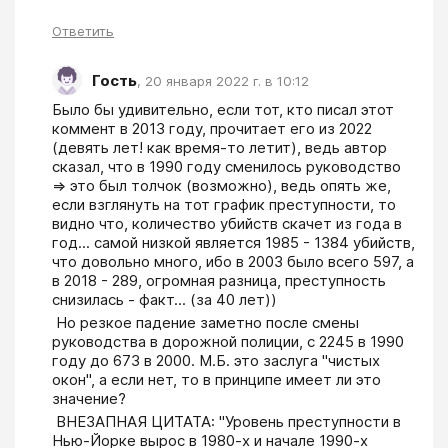
Ответить
Гость
,
20 января 2022 г. в 10:12
Было бы удивительно, если тот, кто писал этот 
коммент в 2013 году, прочитает его из 2022 
(девять лет! как время-то летит), ведь автор 
сказал, что в 1990 году сменилось руководство 
=> это был толчок (возможно), ведь опять же, 
если взглянуть на тот график преступности, то 
видно что, количество убийств скачет из года в 
год... самой низкой является 1985 - 1384 убийств, 
что довольно много, ибо в 2003 было всего 597, а 
в 2018 - 289, огромная разница, преступность 
снизилась - факт... (за 40 лет))
 Но резкое падение заметно после смены 
руководства в дорожной полиции, с 2245 в 1990 
году до 673 в 2000. М.Б. это заслуга "чистых 
окон", а если нет, то в принципе имеет ли это 
значение? 
 ВНЕЗАПНАЯ ЦИТАТА: "Уровень преступности в 
Нью-Йорке вырос в 1980-х и начале 1990-х 