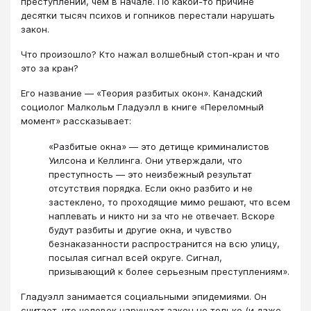
преступлений, чем в начале. По какой-то причине
десятки тысяч психов и гопников перестали нарушать
закон.
Что произошло? Кто нажал волшебный стоп-кран и что
это за кран?
Его название — «Теория разбитых окон». Канадский
социолог Малкольм Гладуэлл в книге «Переломный
момент» рассказывает:
«Разбитые окна» — это детище криминалистов
Уилсона и Келлинга. Они утверждали, что
преступность — это неизбежный результат
отсутствия порядка. Если окно разбито и не
застеклено, то проходящие мимо решают, что всем
наплевать и никто ни за что не отвечает. Вскоре
будут разбиты и другие окна, и чувство
безнаказанности распространится на всю улицу,
посылая сигнал всей округе. Сигнал,
призывающий к более серьезным преступлениям».
Гладуэлл занимается социальными эпидемиями. Он
считает, что человек нарушает закон не только (и даже