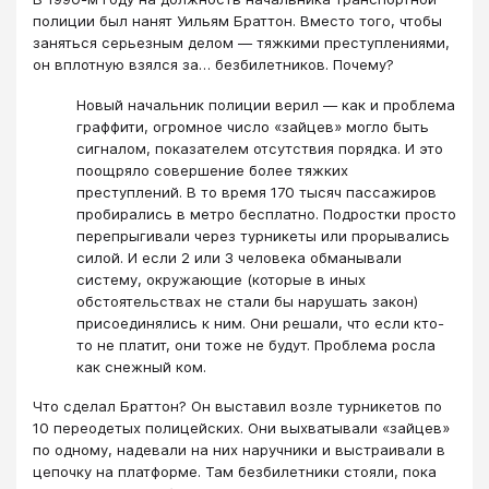
полиции был нанят Уильям Браттон. Вместо того, чтобы
заняться серьезным делом — тяжкими преступлениями,
он вплотную взялся за… безбилетников. Почему?
Новый начальник полиции верил — как и проблема
граффити, огромное число «зайцев» могло быть
сигналом, показателем отсутствия порядка. И это
поощряло совершение более тяжких
преступлений. В то время 170 тысяч пассажиров
пробирались в метро бесплатно. Подростки просто
перепрыгивали через турникеты или прорывались
силой. И если 2 или 3 человека обманывали
систему, окружающие (которые в иных
обстоятельствах не стали бы нарушать закон)
присоединялись к ним. Они решали, что если кто-
то не платит, они тоже не будут. Проблема росла
как снежный ком.
Что сделал Браттон? Он выставил возле турникетов по
10 переодетых полицейских. Они выхватывали «зайцев»
по одному, надевали на них наручники и выстраивали в
цепочку на платформе. Там безбилетники стояли, пока