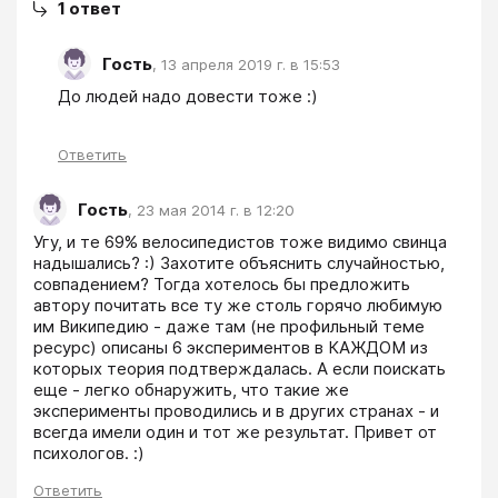
1
ответ
Гость
,
13 апреля 2019 г. в 15:53
До людей надо довести тоже :)
Ответить
Гость
,
23 мая 2014 г. в 12:20
Угу, и те 69% велосипедистов тоже видимо свинца 
надышались? :) Захотите объяснить случайностью, 
совпадением? Тогда хотелось бы предложить 
автору почитать все ту же столь горячо любимую 
им Википедию - даже там (не профильный теме 
ресурс) описаны 6 экспериментов в КАЖДОМ из 
которых теория подтверждалась. А если поискать 
еще - легко обнаружить, что такие же 
эксперименты проводились и в других странах - и 
всегда имели один и тот же результат. Привет от 
психологов. :)
Ответить