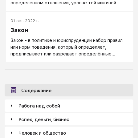
определенном отношении, уровне той или иной
частной культуры.
01 окт. 2022 г.
Закон
Закон - в политике и юриспруденции набор правил
или норм поведения, который определяет,
предписывает или разрешает определённые
отношения между людьми, организациями и
государством, обеспечивает методы
непредвзятого обращения с этими людьми, а также
наказания для тех, кто не следует установленным
правилам поведения.
Содержание
Работа над собой
Успех, деньги, бизнес
Человек и общество