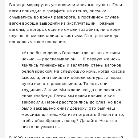
В конце маршрутов установили моечные пункты. Если
вагон приходил с граффити на стенах, рисунки
смывались во время разворота, в противном случае
вагон вообще выводили из эксплуатации. Грязные
вагоны, с которых еще не смыли граффити, ни в коем
случае не смешивались с чистыми. Ганн доносил до
вандалов четкое послание.
«У нас было депо в Гарлеме, где вагоны стояли
ночью, — рассказывал он. — В первую же ночь
явились тинейджеры и заляпали стены вагонов
белой краской. На следующую ночь, когда краска
высохла, они пришли и обвели контуры, а через
сутки все это раскрашивали. То есть они
трудились 3 ночи. Мы ждали, когда они закончат
свою «работу». Потом мы взяли валики и все
закрасили. Парни расстроились до слез, но все
было закрашено снизу доверху. Это был наш
мэссидж для них: «Хотите потратить 3 ночи на то,
чтобы обезобразить поезд? Давайте. Но этого
никто не увидит»…
В 1990-м году на должность начальника транспортной