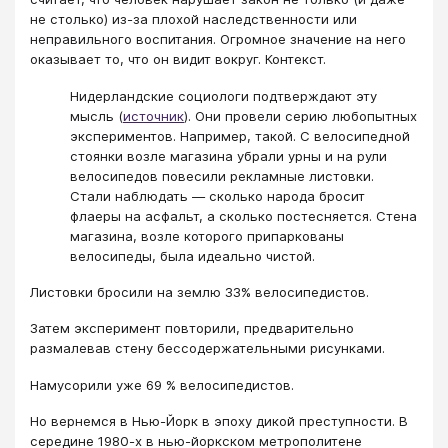
не столько) из-за плохой наследственности или
неправильного воспитания. Огромное значение на него
оказывает то, что он видит вокруг. Контекст.
Нидерландские социологи подтверждают эту
мысль (
источник
). Они провели серию любопытных
экспериментов. Например, такой. С велосипедной
стоянки возле магазина убрали урны и на рули
велосипедов повесили рекламные листовки.
Стали наблюдать — сколько народа бросит
флаеры на асфальт, а сколько постесняется. Стена
магазина, возле которого припаркованы
велосипеды, была идеально чистой.
Листовки бросили на землю 33% велосипедистов.
Затем эксперимент повторили, предварительно
размалевав стену бессодержательными рисунками.
Намусорили уже 69 % велосипедистов.
Но вернемся в Нью-Йорк в эпоху дикой преступности. В
середине 1980-х в нью-йоркском метрополитене