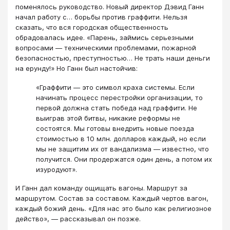
поменялось руководство. Новый директор Дэвид Ганн
начал работу с… борьбы против граффити. Нельзя
сказать, что вся городская общественность
обрадовалась идее. «Парень, займись серьезными
вопросами — техническими проблемами, пожарной
безопасностью, преступностью… Не трать наши деньги
на ерунду!» Но Ганн был настойчив:
«Граффити — это символ краха системы. Если
начинать процесс перестройки организации, то
первой должна стать победа над граффити. Не
выиграв этой битвы, никакие реформы не
состоятся. Мы готовы внедрить новые поезда
стоимостью в 10 млн. долларов каждый, но если
мы не защитим их от вандализма — известно, что
получится. Они продержатся один день, а потом их
изуродуют».
И Ганн дал команду ощищать вагоны. Маршрут за
маршрутом. Состав за составом. Каждый чертов вагон,
каждый божий день. «Для нас это было как религиозное
действо», — рассказывал он позже.