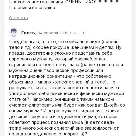
Плохое качество записи. ОЧЕНЬ ТИХО!!!!!!!!!!!!!!!!!!!! 
Половины не слышно. 
Ответить
Гость
,
04 апреля 2019 г. в 11:31
Предполагаю, что то, что описано в виде (повело 
тело и тд) скорее присуще женщинам и детям. Ну 
правда, достаточно сложно представить себе 
взрослого мужчину, который расслабленно 
скривился и возвел к небу глаза (разве только если 
мужчина очень творческой профессии или 
нетрадиционной ориентации - что собственно 
объяснимо - много женских энергий в теле). Не 
разрушает ли эта техника женственности за счет 
уподобления себя психически и физически мужской 
статике? Например, женщина с таким навыком 
сможет флиртовать или будет как солдат Джейн со 
своим мужем? И не разрушает ли данная техника 
детской текучести и подвижности ума, которые 
облегают процесс познания мира (в детях ведь 
тоже много женских энергий вне зависимости от 
пола до определенного возраста)?  