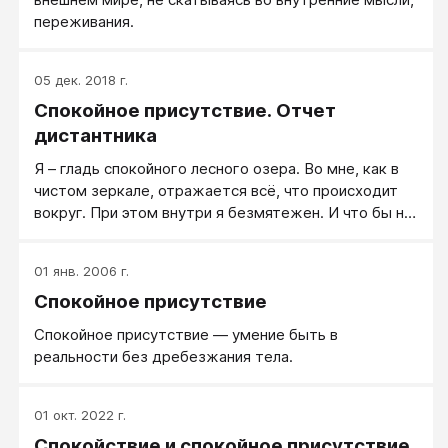
переживания.
05 дек. 2018 г.
Спокойное присутствие. Отчет
дистантника
Я – гладь спокойного лесного озера. Во мне, как в
чистом зеркале, отражается всё, что происходит
вокруг. При этом внутри я безмятежен. И что бы ни
происходило, гладь сохраняется, благодаря
внутренней безмятежности. При этом я осознаю,
01 янв. 2006 г.
что происходит внутри меня. Я вижу и осознаю, что
Спокойное присутствие
происходит вокруг меня и воспринимаю таким, как
есть, без домыслов и догадок.
Спокойное присутствие — умение быть в
реальности без дребезжания тела.
01 окт. 2022 г.
Спокойствие и спокойное присутствие