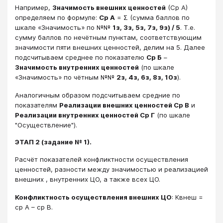
Например,
Значимость внешних ценностей
(Ср А)
определяем по формуле:
Ср А
= Σ (сумма баллов по
шкале «Значимость» по №№
1з, 3з, 5з, 7з, 9з) / 5
. Т.е.
сумму баллов по нечётным пунктам, соответствующим
значимости пяти внешних ценностей, делим на 5. Далее
подсчитываем среднее по показателю
Ср Б
–
Значимость внутренних ценностей
(по шкале
«Значимость» по чётным №№
2з, 4з, 6з, 8з, 10з
).
Аналогичным образом подсчитываем средние по
показателям
Реализации внешних ценностей Ср В
и
Реализации внутренних ценностей Ср Г
(по шкале
"Осуществление").
ЭТАП 2 (задание № 1).
Расчёт показателей конфликтности осуществления
ценностей, разности между значимостью и реализацией
внешних , внутренних ЦО, а также всех ЦО.
Конфликтность осуществления внешних ЦО
: Квнеш =
ср А – ср В.