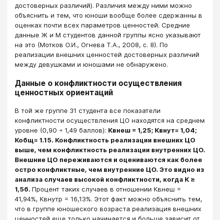
достоверных различий). Различия между ними можно
объяснить и тем, что юноши вообще более сдержанны в
оценках почти всех параметров ценностей. Средние
данные Ж и М студентов данной группы ясно указывают
на это (Мотков О.И., Огнева Т.А., 2008, с. 8). По
реализации внешних ценностей достоверных различий
между девушками и юношами не обнаружено.
Данные о конфликтности осуществления
ценностных ориентаций
В той же группе 31 студента все показатели
конфликтности осуществления ЦО находятся на среднем
уровне (0,90 ÷ 1,49 баллов):
Квнеш = 1,25; Квнут= 1,04;
Кобщ= 1.15. Конфликтность реализации внешних ЦО
выше, чем конфликтность реализации внутренних ЦО.
Внешние ЦО переживаются и оцениваются как более
остро конфликтные, чем внутренние ЦО. Это видно из
анализа случаев высокой конфликтности, когда К ≥
1,5б.
Процент таких случаев в отношении Квнеш =
41,94%, Квнутр = 16,13%. Этот факт можно объяснить тем,
что в группе юношеского возраста реализация внешних
ценностей еще только начинается и больше зависит от