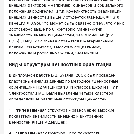
внешних факторов – например, финансов и социального
положения родителей, и т.п. Конфликтность реализации
внешних ценностей выше у студенток (КвнешЖ = 1,31б,
КвнешМ = 0,9б), что может быть связано с тем, что у них
достоверно выше по U-критерию Манна-Уитни
значимость внешних ценностей, чем у юношей (р <
0,05). Девушки сильнее стремятся к материальным
благам, известности, высокому социальному
положению и роскошной жизни, чем юноши.
Виды структуры ценностных ориентаций
В дипломной работе В.В. Бузяна, 2007, был проведен
кластерный анализ данных по методике «Ценностные
ориентации» 112 учащихся 10-11 классов школ и ПТУ г.
Электростали МО. Были выявлены четыре кластера,
определяющие различные структуры ценностей:
1 –
"гипертимная"
структура - равномерно высокие
показатели значимости внешних и внутренних
ценностей (чаще у девушек);
4 –
"гипотимная"
структура - все показатели