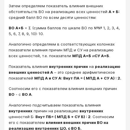
Затем определяем показатель влияния внешних
обстоятельств ВО на реализацию всех ценностей
А + Б:
средний балл ВО по всем десяти ценностям:
ВО А+Б
= Σ (сумма баллов по шкале ВО по №№ 1, 2, 3, 4,
5, 6, 7, 8, 9, 10): 10.
Аналогично определяем в соответствующих колонках
показатели влияния причин МПД и СУ на реализацию
всех ценностей, т.е. показатели
МПД А+Б
и
СУ А+Б
.
Показатель влияния
внутренних причин
на
реализацию
внешних ценностей А
– это среднее арифметическое
показателей
МПД А и СУ А: Внут ПА = ( МПД А + СУ А) : 2.
Соотносим его с показателем влияния внешних причин
ВО
- с
ВО А
.
Аналогично подсчитываем показатель влияния
внутренних
причин на реализацию
внутренних
ценностей Б:
Внут ПБ= ( МПД Б + СУ Б) : 2
. Соотносим
его с показателем
влияния внешних причин ВО на
реализацию внутренних ЦО, с ВО Б.