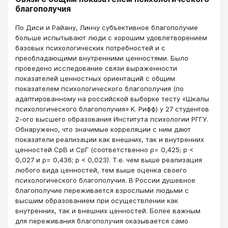
благополучия
По Диси и Райану, Линчу субъективное благополучие
больше испытывают люди с хорошим удовлетворением
базовых психологических потребностей и с
преобладающими внутренними ценностями. Было
проведено исследование связи выраженности
показателей ценностных ориентаций с общим
показателем психологического благополучия (по
адаптированному на российской выборке тесту «Шкалы
психологического благополучия» К. Рифф) у 27 студентов
2-ого высшего образования Института психологии РГГУ.
Обнаружено, что значимые корреляции с ним дают
показатели реализации как внешних, так и внутренних
ценностей СрВ и СрГ (соответственно ρ= 0,425; р <
0,027 и ρ= 0,436; р < 0,023). Т.е. чем выше реализация
любого вида ценностей, тем выше оценка своего
психологического благополучия. В России душевное
благополучие переживается взрослыми людьми с
высшим образованием при осуществлении как
внутренних, так и внешних ценностей. Более важным
для переживания благополучия оказывается само