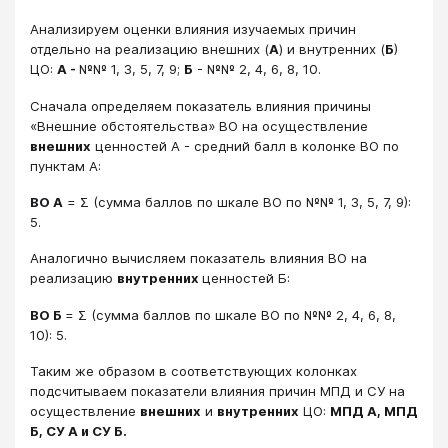
Анализируем оценки влияния изучаемых причин
отдельно на реализацию внешних (
А
) и внутренних (
Б
)
ЦО:
А -
№№ 1, 3, 5, 7, 9;
Б
- №№ 2, 4, 6, 8, 10.
Сначала определяем показатель влияния причины
«Внешние обстоятельства» ВО на осуществление
внешних
ценностей А - средний балл в колонке ВО по
пунктам А:
ВО А
= Σ (сумма баллов по шкале ВО по №№ 1, 3, 5, 7, 9):
5.
Аналогично вычисляем показатель влияния ВО на
реализацию
внутренних
ценностей Б:
ВО Б
= Σ (сумма баллов по шкале ВО по №№ 2, 4, 6, 8,
10): 5.
Таким же образом в соответствующих колонках
подсчитываем показатели влияния причин МПД и СУ на
осуществление
внешних
и
внутренних
ЦО:
МПД А, МПД
Б, СУ А и СУ Б.