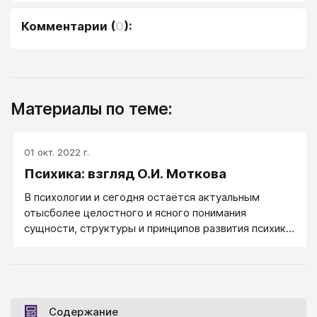
Комментарии
(
0
):
Материалы по теме:
01 окт. 2022 г.
Психика: взгляд О.И. Моткова
В психологии и сегодня остаётся актуальным
отысболее целостного и ясного понимания
сущности, структуры и принципов развития психики
живых организмов, стремление глубже
разобраться в том, что стоит за устоявшимися и
повторяющимися по инерции представлениями. Как
традиционное, так и более современные
определения психики при вдумчивом чтении
Содержание