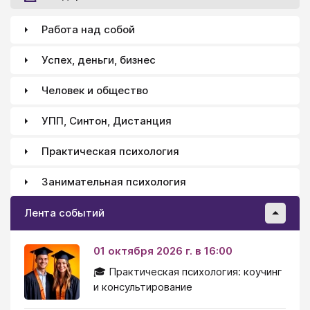
вызывают вопросы, на которые пытливый ум не
находит достаточно правдоподобных
Работа над собой
удовлетворительных ответов.
Успех, деньги, бизнес
Человек и общество
УПП, Синтон, Дистанция
Практическая психология
Занимательная психология
Лента событий
01 октября 2026 г. в 16:00
🎓 Практическая психология: коучинг
и консультирование