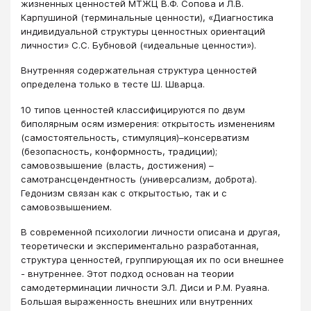
жизненных ценностей МТЖЦ В.Ф. Сопова и Л.В.
Карпушиной (терминальные ценности), «Диагностика
индивидуальной структуры ценностных ориентаций
личности» С.С. Бубновой («идеальные ценности»).
Внутренняя содержательная структура ценностей
определена только в тесте Ш. Шварца.
10 типов ценностей классифицируются по двум
биполярным осям измерения: открытость изменениям
(самостоятельность, стимуляция)–консерватизм
(безопасность, конформность, традиции);
самовозвышение (власть, достижения) –
самотрансцендентность (универсализм, доброта).
Гедонизм связан как с открытостью, так и с
самовозвышением.
В современной психологии личности описана и другая,
теоретически и экспериментально разработанная,
структура ценностей, группирующая их по оси внешнее
- внутреннее. Этот подход основан на теории
самодетерминации личности Э.Л. Диси и Р.М. Руаяна.
Большая выраженность внешних или внутренних