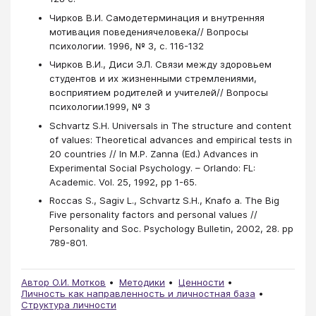
Чирков В.И. Самодетерминация и внутренняя
мотивация поведениячеловека// Вопросы
психологии. 1996, № 3, с. 116-132
Чирков В.И., Диси Э.Л. Связи между здоровьем
студентов и их жизненными стремлениями,
восприятием родителей и учителей// Вопросы
психологии.1999, № 3
Schvartz S.H. Universals in The structure and content
of values: Theoretical advances and empirical tests in
20 countries // In M.P. Zanna (Ed.) Advances in
Experimental Social Psychology. – Orlando: FL:
Academic. Vol. 25, 1992, pp 1-65.
Roccas S., Sagiv L., Schvartz S.H., Knafo a. The Big
Five personality factors and personal values //
Personality and Soc. Psychology Bulletin, 2002, 28. pp
789-801.
Автор О.И. Мотков
Методики
Ценности
Личность как направленность и личностная база
Структура личности