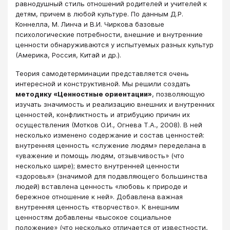
равнодушный стиль отношений родителей и учителей к
детям, причем в любой культуре. По данным Д.Р.
Коннелла, М. Линча и В.И. Чиркова базовые
психологические потребности, внешние и внутренние
ценности обнаруживаются у испытуемых разных культур
(Америка, Россия, Китай и др.).
Теория самодетерминации представляется очень
интересной и конструктивной. Мы решили создать
методику «Ценностные ориентации»
, позволяющую
изучать значимость и реализацию внешних и внутренних
ценностей, конфликтность и атрибуцию причин их
осуществления (Мотков О.И., Огнева Т.А., 2008). В ней
несколько изменено содержание и состав ценностей:
внутренняя ценность «служение людям» переделана в
«уважение и помощь людям, отзывчивость» (что
несколько шире); вместо внутренней ценности
«здоровья» (значимой для подавляющего большинства
людей) вставлена ценность «любовь к природе и
бережное отношение к ней». Добавлена важная
внутренняя ценность «творчество». К внешним
ценностям добавлены «высокое социальное
положение» (что несколько отличается от известности,