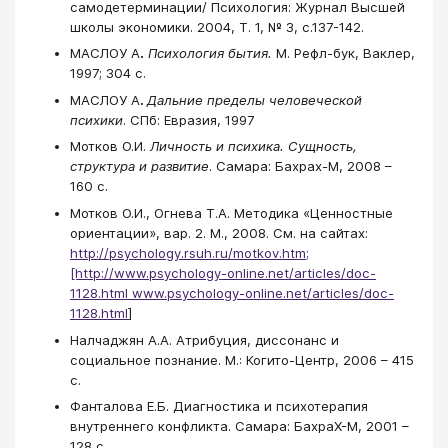
самодетерминации/ Психология: Журнал Высшей
школы экономики. 2004, Т. 1, № 3, с.137-142.
МАСЛОУ А
.
Психология бытия.
М. Рефл-бук, Ваклер,
1997; 304 с.
МАСЛОУ А
.
Дальние пределы человеческой
психики
. СПб: Евразия, 1997
Мотков О.И.
Личность и психика. Сущность,
структура и развитие
. Самара: Бахрах-М, 2008 –
160 с.
Мотков О.И., Огнева Т.А. Методика «Ценностные
ориентации», вар. 2. М., 2008. См. на сайтах:
http://psychology.rsuh.ru/motkov.htm;
[http://www.psychology-online.net/articles/doc-
1128.html www.psychology-online.net/articles/doc-
1128.html
]
Налчаджян А.А. Атрибуция, диссонанс и
социальное познание. М.: Когито-Центр, 2006 – 415
с.
Фанталова Е.Б. Диагностика и психотерапия
внутреннего конфликта. Самара: БахраХ-М, 2001 –
128 с.