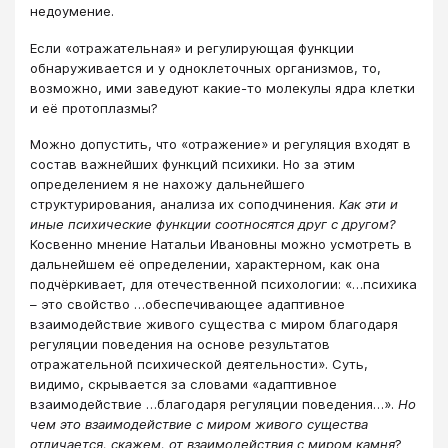
недоумение.
Если «отражательная» и регулирующая функции
обнаруживается и у одноклеточных организмов, то,
возможно, ими заведуют какие-то молекулы ядра клетки
и её протоплазмы?
Можно допустить, что «отражение» и регуляция входят в
состав важнейших функций психики. Но за этим
определением я не нахожу дальнейшего
структурирования, анализа их соподчинения.
Как эти и
иные психические функции соотносятся друг с другом?
Косвенно мнение Натальи Ивановны можно усмотреть в
дальнейшем её определении, характерном, как она
подчёркивает, для отечественной психологии: «…психика
– это свойство …обеспечивающее адаптивное
взаимодействие живого существа с миром благодаря
регуляции поведения на основе результатов
отражательной психической деятельности». Суть,
видимо, скрывается за словами «адаптивное
взаимодействие …благодаря регуляции поведения…».
Но
чем это взаимодействие с миром живого существа
отличается, скажем, от взаимодействия с миром камня
?