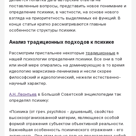
поставленные вопросы, представить новое понимание и
определение психики, в частности, на основе нового
взгляда на приоритетность выделяемых её функций. В
конце статьи кратко рассматриваются главные
особенности структуры психики.
Анализ традиционных подходов к психике
Рассмотрим пристальнее некоторые
традиционные
в
нашей психологии определения психики. Все они в той
или иной мере опирались на доминирующую в то время
идеологию марксизма-ленинизма и несли скорее
философский и идеологический, нежели естественно-
научный характер.
А.Н. Леонтьев
в Большой Советской энциклопедии так
определял психику:
«Психика (от греч.
psychikos
- душевный), свойство
высокоорганизованной материи, являющееся особой
формой отражения субъектом объективной реальности.
Важнейшая особенность психического отражения - его
активность. При этом оно не только представляет собой