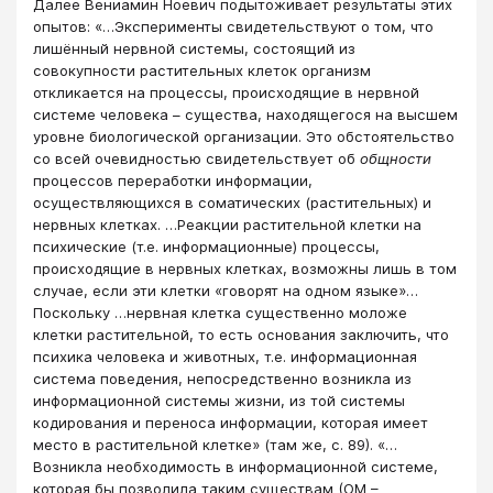
Далее Вениамин Ноевич подытоживает результаты этих
опытов: «…Эксперименты свидетельствуют о том, что
лишённый нервной системы, состоящий из
совокупности растительных клеток организм
откликается на процессы, происходящие в нервной
системе человека – существа, находящегося на высшем
уровне биологической организации. Это обстоятельство
со всей очевидностью свидетельствует об
общности
процессов переработки информации,
осуществляющихся в соматических (растительных) и
нервных клетках. …Реакции растительной клетки на
психические (т.е. информационные) процессы,
происходящие в нервных клетках, возможны лишь в том
случае, если эти клетки «говорят на одном языке»…
Поскольку …нервная клетка существенно моложе
клетки растительной, то есть основания заключить, что
психика человека и животных, т.е. информационная
система поведения, непосредственно возникла из
информационной системы жизни, из той системы
кодирования и переноса информации, которая имеет
место в растительной клетке» (там же, с. 89). «…
Возникла необходимость в информационной системе,
которая бы позволила таким существам (ОМ –