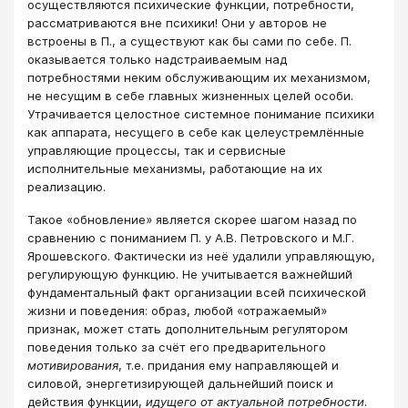
осуществляются психические функции, потребности,
рассматриваются вне психики! Они у авторов не
встроены в П., а существуют как бы сами по себе. П.
оказывается только надстраиваемым над
потребностями неким обслуживающим их механизмом,
не несущим в себе главных жизненных целей особи.
Утрачивается целостное системное понимание психики
как аппарата, несущего в себе как целеустремлённые
управляющие процессы, так и сервисные
исполнительные механизмы, работающие на их
реализацию.
Такое «обновление» является скорее шагом назад по
сравнению с пониманием П. у А.В. Петровского и М.Г.
Ярошевского. Фактически из неё удалили управляющую,
регулирующую функцию. Не учитывается важнейший
фундаментальный факт организации всей психической
жизни и поведения: образ, любой «отражаемый»
признак, может стать дополнительным регулятором
поведения только за счёт его предварительного
мотивирования
, т.е. придания ему направляющей и
силовой, энергетизирующей дальнейший поиск и
действия функции,
идущего
от актуальной потребности
.