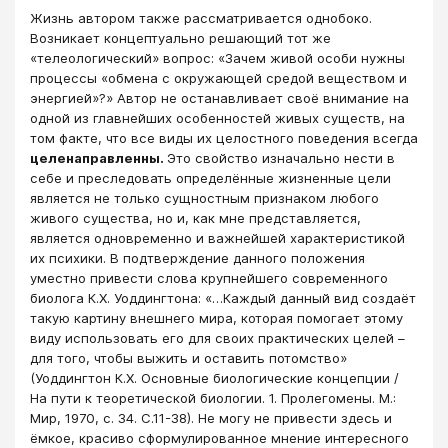
Жизнь автором также рассматривается однобоко.
Возникает концептуально решающий тот же
«телеологический» вопрос: «Зачем живой особи нужны
процессы «обмена с окружающей средой веществом и
энергией»?» Автор не останавливает своё внимание на
одной из главнейших особенностей живых существ, на
том факте, что все виды их целостного поведения всегда
целенаправленны.
Это свойство изначально нести в
себе и преследовать определённые жизненные цели
является не только сущностным признаком любого
живого существа, но и, как мне представляется,
является одновременно и важнейшей характеристикой
их психики. В подтверждение данного положения
уместно привести слова крупнейшего современного
биолога К.Х. Уоддингтона: «…Каждый данный вид создаёт
такую картину внешнего мира, которая помогает этому
виду использовать его для своих практических целей –
для того, чтобы выжить и оставить потомство»
(Уоддингтон К.Х. Основные биологические концепции /
На пути к теоретической биологии. 1. Пролегомены. М.:
Мир, 1970, с. 34. С.11-38). Не могу не привести здесь и
ёмкое, красиво сформулированное мнение интересного