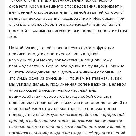
точкой отсчёта и для возникновения
психического
субъекта
. Кроме внешнего опосредования, возникает и
внутренний опосредователь, главной задачей которого
является декодирование-кодирование информации. При
этом цель межсубъектного взаимодействия остаётся
прежней – взаимная регуляция жизнедеятельности» (там
же).
На мой взгляд, такой подход резко сужает функции
психики, сводя их фактически лишь к одной
коммуникации между субъектами, к социальному
взаимодействию. Верно, что одной из функций П. можно
считать коммуникацию с другими живыми особями. Но
это лишь одна из функций П., причём не главная, а, как
мы увидим дальше, подчинённая более важной, целевой
управляющей функции. Автор
частный
вид
взаимодействия субъектов между собой объявил
решающим в появлении психики и в её определении. Это
очередной уход от фундаментального рассмотрения
природы психики.
Неужели взаимодействие с природной
средой, с собственным телом, со своими психическими
возможностями и личностными особенностями у сложно
организованных индивидов не входят в сферу проявлений