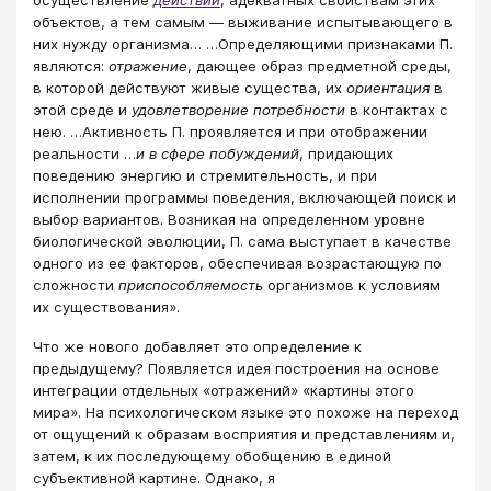
объектов, а тем самым — выживание испытывающего в
них нужду организма… …Определяющими признаками П.
являются:
отражение
, дающее образ предметной среды,
в которой действуют живые существа, их
ориентация
в
этой среде и
удовлетворение потребности
в контактах с
нею. …Активность П. проявляется и при отображении
реальности …
и в сфере побуждений
, придающих
поведению энергию и стремительность, и при
исполнении программы поведения, включающей поиск и
выбор вариантов. Возникая на определенном уровне
биологической эволюции, П. сама выступает в качестве
одного из ее факторов, обеспечивая возрастающую по
сложности
приспособляемость
организмов к условиям
их существования».
Что же нового добавляет это определение к
предыдущему? Появляется идея построения на основе
интеграции отдельных «отражений» «картины этого
мира». На психологическом языке это похоже на переход
от ощущений к образам восприятия и представлениям и,
затем, к их последующему обобщению в единой
субъективной картине. Однако, я