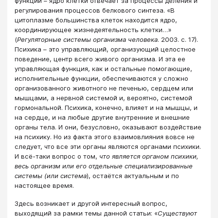
функций – ядро клетки отвечает за процессы деления и
регулирования процессов белкового синтеза. «В
цитоплазме большинства клеток находится ядро,
координирующее жизнедеятельность клетки…»
(
Регуляторные системы организма человека
. 2003. с. 17).
Психика – это управляющий, организующий целостное
поведение, центр всего живого организма. И эта ее
управляющая функция, как и остальные помогающие,
исполнительные функции, обеспечиваются у сложно
организованного животного не печенью, сердцем или
мышцами, а нервной системой и, вероятно, системой
гормональной. Психика, конечно, влияет и на мышцы, и
на сердце, и на любые другие внутренние и внешние
органы тела. И они, безусловно, оказывают воздействие
на психику. Но из факта этого взаимовлияния вовсе не
следует, что все эти органы являются органами психики.
И всё-таки вопрос о том,
что является органом психики,
весь организм или его отдельные специализированные
системы (или система
), остаётся актуальным и по
настоящее время.
Здесь возникает и другой интересный вопрос,
выходящий за рамки темы данной статьи: «
Существуют