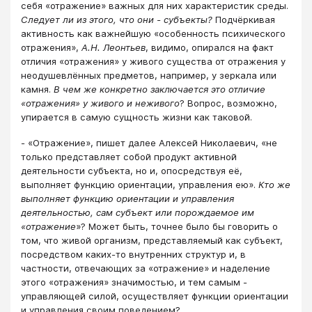
себя «отражение» важных для них характеристик среды.
Следует ли из этого, что они - субъекты?
Подчёркивая
активность как важнейшую «особенность психического
отражения»,
А.Н. Леонтьев
, видимо, опирался на факт
отличия «отражения» у живого существа от отражения у
неодушевлённых предметов, например, у зеркала или
камня.
В чем же конкретно заключается это отличие
«отражения» у живого и неживого
? Вопрос, возможно,
упирается в самую сущность жизни как таковой.
- «Отражение», пишет далее Алексей Николаевич, «не
только представляет собой продукт активной
деятельности субъекта, но и, опосредствуя её,
выполняет функцию ориентации, управления ею».
Кто же
выполняет функцию ориентации и управления
деятельностью, сам субъект или порождаемое им
«отражение
»? Может быть, точнее было бы говорить о
том, что живой организм, представляемый как субъект,
посредством каких-то внутренних структур и, в
частности, отвечающих за «отражение» и наделение
этого «отражения» значимостью, и тем самым -
управляющей силой, осуществляет функции ориентации
и управления своим поведением?