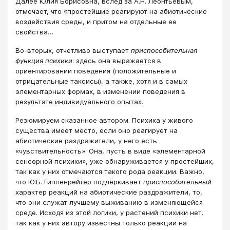
Далее Юлия Борисовна, вслед за А.Н. Леонтьевым,
отмечает, что «простейшие реагируют на абиотические
воздействия среды, и притом на отдельные ее
свойства…
Во-вторых, отчетливо выступает
приспособительная
функция психики
: здесь она выражается в
ориентировании поведения (положительные и
отрицательные таксисы), а также, хотя и в самых
элементарных формах, в изменении поведения в
результате индивидуального опыта».
Резюмируем сказанное автором. Психика у живого
существа имеет место, если оно реагирует на
абиотические раздражители, у него есть
«чувствительность». Она, пусть в виде «элементарной
сенсорной психики», уже обнаруживается у простейших,
так как у них отмечаются такого рода реакции. Важно,
что Ю.Б. Гиппенрейтер подчёркивает
приспособительный
характер реакций на абиотические раздражители, то,
что они служат лучшему выживанию в изменяющейся
среде. Исходя из этой логики, у растений психики нет,
так как у них автору известны только реакции на