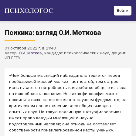
Войти
Психика: взгляд О.И. Моткова
01 октября 2022 г. в 21:43
Автор:
О.И. Мотков
​, кандидат психологических наук, доцент
ИП РГГУ
«Чем больше мыслящий наблюдатель теряется перед
необозримой массой мелких частностей, тем острее
испытывает он потребность в выработке общего взгляда
на всю область познания. Но такая философия может
покоиться лишь на естественно-научном фундаменте, на
критическом сопоставлении всех общих выводов
опытных наук. На такую подлинную «натурфилософию»
имеет право каждый мыслящий и научно
подготовленный человек; она отнюдь не составляет
собственности привилегированной касты учёных».