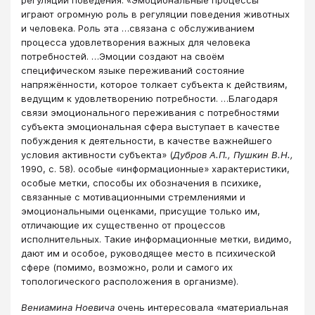
регуляции поведения. «Эмоциональные процессы
играют огромную роль в регуляции поведения животных
и человека. Роль эта …связана с обслуживанием
процесса удовлетворения важных для человека
потребностей. …Эмоции создают на своём
специфическом языке переживаний состояние
напряжённости, которое толкает субъекта к действиям,
ведущим к удовлетворению потребности. …Благодаря
связи эмоционального переживания с потребностями
субъекта эмоциональная сфера выступает в качестве
побуждения к деятельности, в качестве важнейшего
условия активности субъекта» (
Дубров А.П.,
Пушкин В.Н.,
1990, с. 58). особые «информационные» характеристики,
особые метки, способы их обозначения в психике,
связанные с мотивационными стремлениями и
эмоциональными оценками, присущие только им,
отличающие их существенно от процессов
исполнительных. Такие информационные метки, видимо,
дают им и особое, руководящее место в психической
сфере (помимо, возможно, роли и самого их
топологического расположения в организме).
Вениамина Ноевича
очень интересовала «материальная