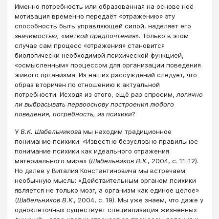
Именно потребность или образованная на основе неё
мотивация временно передаёт «отражению» эту
способность быть управляющей силой, наделяет его
значимостью, «меткой предпочтения»
. Только в этом
случае сам процесс «отражения» становится
биологически необходимой психической функцией,
«осмысленным» процессом для организации поведения
живого организма. Из наших рассуждений следует, что
образ вторичен по отношению к актуальной
потребности. Исходя из этого, ещё раз спросим,
логично
ли выбрасывать первооснову построения любого
поведения, потребность, из психики
?
У
В.К. Шабельникова
мы находим традиционное
понимание психики: «Известно безусловно правильное
понимание психики как идеального отражения
материального мира» (
Шабельников В.К
., 2004, с. 11-12).
Но далее у Виталия Константиновича мы встречаем
необычную мысль: «Действительным органом психики
является не только мозг, а организм как единое целое»
(
Шабельников В.К
., 2004, с. 19). Мы уже знаем, что даже у
одноклеточных существует специализация жизненных