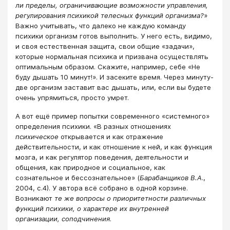
ли пределы, ограничивающие возможности управления,
регулирования психикой телесных функций организма?
»
Важно учитывать, что далеко не каждую команду
психики организм готов выполнить. У него есть, видимо,
и своя естественная защита, свои общие «задачи»,
которые нормальная психика и призвана осуществлять
оптимальным образом. Скажите, например, себе «Не
буду дышать 10 минут!». И засеките время. Через минуту-
две организм заставит вас дышать, или, если вы будете
очень упрямиться, просто умрет.
А вот ещё пример попытки современного «системного»
определения психики. «В разных отношениях
психическое
открывается и как отражение
действительности, и как отношение к ней, и как функция
мозга, и как регулятор поведения, деятельности и
общения, как природное и социальное, как
сознательное и бессознательное» (
Барабанщиков В.А
.,
2004, с.4). У автора всё собрано в одной корзине.
Возникают
те же
вопросы о приоритетности различных
функций психики, о характере их внутренней
организации, соподчинения
.