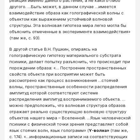
реакция именно данного растения, а не какого-либо
другого. …Быть может, в данном случае …имеется
взаимодействие образа как голографической волны с
объектом как выражением устойчивой волновой
структуры. Эта волновая гипотеза мира легко могла бы
объяснить отмеченные в эксперименте взаимодействия»
(там же, с. 93).
В другой статье В.Н. Пушкин, опираясь на
голографическую гипотезу материального субстрата
психики, делает попытку разъяснить, что происходит при
порождении образа: «… Построение пространственных
свойств объекта при восприятии может быть
рассмотрено как процесс возникновения …стоячей
волны, пространственные особенности распределения
амплитуд которой соответствуют системе
распределения амплитуд воспринимаемого объекта. …
можно предположить, что волновая структура образов
отражает реально существующую волновую структуру
объектов нашего мира – Вселенной. …Язык человеческой
психики с физической точки зрения представляет собой
язык стоячих волн, язык голограмм» (
Y-волна»
(там же,
с. 174). «…информационные записи на соответствующих