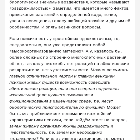
биологически значимые воздействия, которые называют
«раздражимостью». Заметим, что имеется много фактов
привыкания растений к определённой воде, почве,
уровню освещения, голосу любящей хозяйки и другим её
особенностям. И опять возникают вопросы.
Если психика есть у простейших одноклеточных, то,
следовательно, они уже представляют собой
«высокоорганизованную материю». А у, казалось бы,
более сложных по строению многоклеточных растений
её нет, так как у них якобы нет реакций на абиотические
раздражители, нет чувствительности.
Можно ли считать
главной отличительной чертой и главной функцией
психики живых существ возможность совершать
абиотические реакции, если они всецело подчинены
изначальной цели лучшего выживания и
функционирования в изменчивой среде, т.е. несут
биологическую приспособительную функцию
? Может
быть, мы приблизимся к пониманию важнейшей
характеристики психики, если найдём ответ на вопрос,
зачем живому организму нужны раздражимость и
чувствительность, т.е. зачем им необходимо
«отражение»?
Если для лучшего выживания, то,
может