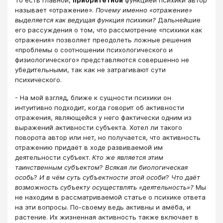
То есть главной,
приоритетной
функцией психики автор
называет «отражение».
Почему именно «отражение»
выделяется как ведущая функция психики?
Дальнейшие
его рассуждения о том, что рассмотрение «психики как
отражения» позволяет преодолеть ложные решения
«проблемы о соотношении психологического и
физиологического» представляются совершенно не
убедительными, так как не затрагивают сути
психического.
- На мой взгляд, ближе к сущности психики он
интуитивно подходит, когда говорит об активности
отражения, являющейся у него фактически одним из
выражений активности субъекта. Хотел ли такого
поворота автор или нет, но получается, что активность
отражению придаёт в ходе развиваемой им
деятельности субъект.
Кто же является этим
таинственным субъектом
?
Всякая ли биологическая
особь
?
И в чём суть субъектности этой особи
?
Что даёт
возможность субъекту осуществлять «деятельность»?
Мы
не находим в рассматриваемой статье о психике ответа
на эти вопросы. По-своему ведь активны и амёба, и
растение. Их жизненная активность также включает в