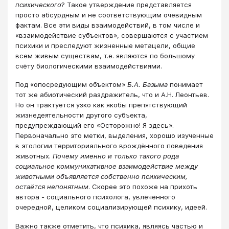
психического
? Такое утверждение представляется
просто абсурдным и не соответствующим очевидным
фактам. Все эти виды взаимодействий, в том числе и
«взаимодействие субъектов», совершаются с участием
психики и преследуют жизненные метацели, общие
всем живым существам, т.е. являются по большому
счёту биологическими взаимодействиями.
Под «опосредующим объектом»
Б.А. Базыма
понимает
тот же абиотический раздражитель, что и А.Н. Леонтьев.
Но он трактуется узко как якобы препятствующий
жизнедеятельности другого субъекта,
предупреждающий его «Осторожно! Я здесь».
Первоначально это метки, выделения, хорошо изученные
в этологии территориального врождённого поведения
животных.
Почему именно и только такого рода
социальное коммуникативное взаимодействие между
животными объявляется собственно психическим,
остаётся непонятным
. Скорее это похоже на прихоть
автора - социального психолога, увлёчённого
очередной, целиком социализирующей психику, идеей.
Важно также отметить, что психика, являясь частью и