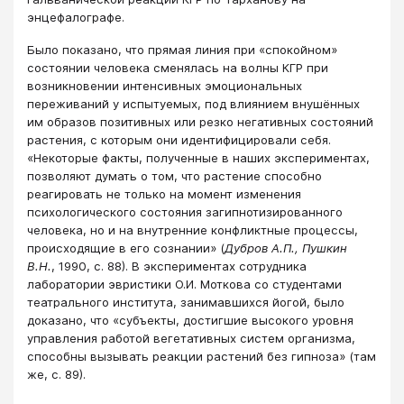
энцефалографе.
Было показано, что прямая линия при «спокойном»
состоянии человека сменялась на волны КГР при
возникновении интенсивных эмоциональных
переживаний у испытуемых, под влиянием внушённых
им образов позитивных или резко негативных состояний
растения, с которым они идентифицировали себя.
«Некоторые факты, полученные в наших экспериментах,
позволяют думать о том, что растение способно
реагировать не только на момент изменения
психологического состояния загипнотизированного
человека, но и на внутренние конфликтные процессы,
происходящие в его сознании» (
Дубров А.П.,
Пушкин
В.Н.
, 1990, с. 88). В экспериментах сотрудника
лаборатории эвристики О.И. Моткова со студентами
театрального института, занимавшихся йогой, было
доказано, что «субъекты, достигшие высокого уровня
управления работой вегетативных систем организма,
способны вызывать реакции растений без гипноза» (там
же, с. 89).