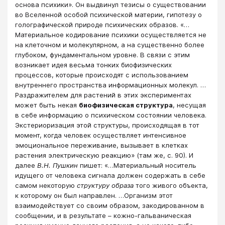
основа психики». Он выдвинул тезисы о существовании
во Вселенной особой психической материи, гипотезу о
голографической природе психических образов. «…
Материальное кодирование психики осуществляется не
на клеточном и молекулярном, а на существенно более
глубоком, фундаментальном уровне. В связи с этим
возникает идея весьма тонких биофизических
процессов, которые происходят с использованием
внутреннего пространства информационных молекул. …
Раздражителем для растений в этих экспериментах
может быть некая
биофизическая структура
, несущая
в себе информацию о психическом состоянии человека.
Экстериоризация этой структуры, происходящая в тот
момент, когда человек осуществляет интенсивное
эмоциональное переживание, вызывает в клетках
растения электрическую реакцию» (там же, с. 90). И
далее
В.Н. Пушкин
пишет: «…Материальный носитель
идущего от человека сигнала должен содержать в себе
самом некоторую
структуру образа
того живого объекта,
к которому он был направлен. …Организм этот
взаимодействует со своим образом, закодированном в
сообщении, и в результате – кожно-гальваническая