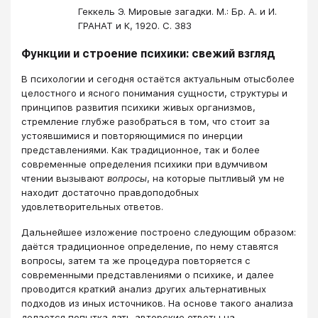
Геккель Э. Мировые загадки. М.: Бр. А. и И.
ГРАНАТ и К, 1920. С. 383
Функции и строение психики: свежий взгляд
В психологии и сегодня остаётся актуальным отысболее
целостного и ясного понимания сущности, структуры и
принципов развития психики живых организмов,
стремление глубже разобраться в том, что стоит за
устоявшимися и повторяющимися по инерции
представлениями. Как традиционное, так и более
современные определения психики при вдумчивом
чтении вызывают
вопросы
, на которые пытливый ум не
находит достаточно правдоподобных
удовлетворительных ответов.
Дальнейшее изложение построено следующим образом:
даётся традиционное определение, по нему ставятся
вопросы, затем та же процедура повторяется с
современными представлениями о психике, и далее
проводится краткий анализ других альтернативных
подходов из иных источников. На основе такого анализа
делается попытка дать авторские ответы на