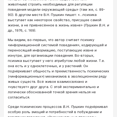
животным) строить необходимые для регуляции
поведения модели окружающей среды» (там же, с. 89-
90). В другом месте В.Н. Пушкин пишет: «…психика
выступает как некоторое свойство, присущее самой
жизни, а не привнесённое в жизнь извне» (
Пушкин В.Н. и
др
., 1976, с. 169).
Мы видим, во-первых, что автор считает психику
«информационной системой поведения», кодирующей и
переносящей информацию, поступающую извне и
изнутри, для организации поведения. Во-вторых,
психика выступает у него атрибутом любой жизни. Т.е.
она есть и у одноклеточных, и у растений. Он
подчёркивает общность и преемственность психических
(«информационных») механизмов в эволюционном ряду
живых существ. Всё живое взаимосвязано и
«чувствует» друг друга. С этой экспериментально и
логически обоснованной точкой зрения нельзя не
согласиться.
Среди психических процессов
В.Н. Пушкин
подчёркивал
особую роль эмоций и потребностей в побуждении и