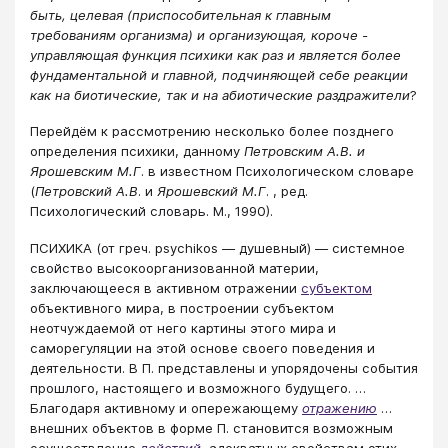
быть, целевая (приспособительная к главным
требованиям организма) и организующая, короче -
управляющая функция психики как раз и является более
фундаментальной и главной, подчиняющей себе реакции
как на биотические, так и на абиотические раздражители
?
Перейдём к рассмотрению несколько более позднего
определения психики, данному
Петровским А.В. и
Ярошевским М.Г
. в известном Психологическом словаре
(
Петровский А.В
. и
Ярошевский М.Г
. , ред.
Психологический словарь. М., 1990).
ПСИХИКА (от греч. psychikos — душевный) — системное
свойство высокоорганизованной материи,
заключающееся в активном отражении
субъектом
объективного мира, в построении субъектом
неотчуждаемой от него картины этого мира и
саморегуляции на этой основе своего поведения и
деятельности. В П. представлены и упорядочены события
прошлого, настоящего и возможного будущего. …
Благодаря активному и опережающему
отражению
…
внешних объектов в форме П. становится возможным
осуществление
действий
, адекватных свойствам этих