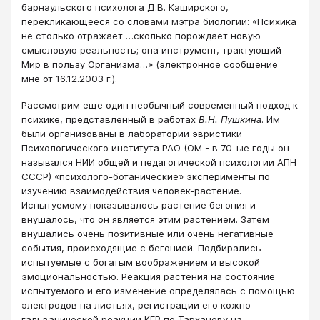
барнаульского психолога Д.В. Каширского,
перекликающееся со словами мэтра биологии: «Психика
не столько отражает …сколько порождает новую
смысловую реальность; она инструмент, трактующий
Мир в пользу Организма…» (электронное сообщение
мне от 16.12.2003 г.).
Рассмотрим еще один необычный современный подход к
психике, представленный в работах
В.Н. Пушкина
. Им
были организованы в лаборатории эвристики
Психологического института РАО (ОМ - в 70-ые годы он
назывался НИИ общей и педагогической психологии АПН
СССР) «психолого-ботанические» эксперименты по
изучению взаимодействия человек-растение.
Испытуемому показывалось растение бегония и
внушалось, что он является этим растением. Затем
внушались очень позитивные или очень негативные
события, происходящие с бегонией. Подбирались
испытуемые с богатым воображением и высокой
эмоциональностью. Реакция растения на состояние
испытуемого и его изменение определялась с помощью
электродов на листьях, регистрации его кожно-
гальванической реакции КГР по Тарханову на