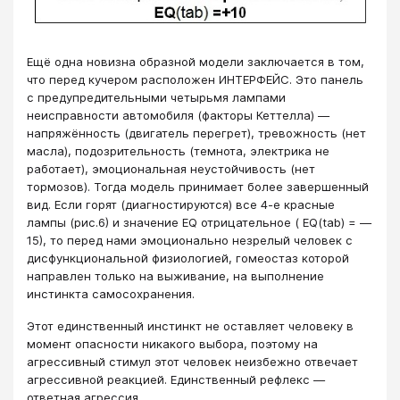
Ещё одна новизна образной модели заключается в том,
что перед кучером расположен ИНТЕРФЕЙС. Это панель
с предупредительными четырьмя лампами
неисправности автомобиля (факторы Кеттелла) ―
напряжённость (двигатель перегрет), тревожность (нет
масла), подозрительность (темнота, электрика не
работает), эмоциональная неустойчивость (нет
тормозов). Тогда модель принимает более завершенный
вид. Если горят (диагностируются) все 4-е красные
лампы (рис.6) и значение EQ отрицательное ( EQ(tab) = ―
15), то перед нами эмоционально незрелый человек с
дисфункциональной физиологией, гомеостаз которой
направлен только на выживание, на выполнение
инстинкта самосохранения.
Этот единственный инстинкт не оставляет человеку в
момент опасности никакого выбора, поэтому на
агрессивный стимул этот человек неизбежно отвечает
агрессивной реакцией. Единственный рефлекс ―
ответная агрессия.