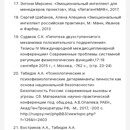
Энтони Мерсино. «Эмоциональный интеллект для
менеджеров проектов», Изд. «ЛитагентМИФ», 2017.
Сергей Шабанов, Алёна Алёшина «Эмоциональный
интеллект российская практика», М.: Манн, Иванов
и Фарбер., 2013
Судаков С.К. «Гипотеза двухступенчатого
механизма положительного подкрепления».
Тезисы IV Международной междисциплинарной
конференции» Современные проблемы системной
регуляции физиологических функций»,17-18
сентября 2015 г., г. Москва, -762 с., (стр. 23-24).
Табидзе А.А. «Психологические и
психофизиологические детерминанты личности как
основа национальной безопасности».
Безопасность России: современные вызовы и
угрозы. Сб. Материалов научно-практической
конференции под. общ.ред. А.В.Опалева; РАЕН.,
Акад.Ген.Прокуратуры РФ, -М., 2017, -200 с.
http://ruspsy.net/phpBB3/viewtopic.php?
f=126&t=2403
Востриков А.А., Табидзе А.А.