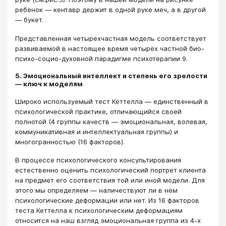
ребёнок ― кентавр держит в одной руке меч, а в другой
― букет.
Представленная четырёхчастная модель соответствует
развиваемой в настоящее время четырёх частной био-
психо-социо-духовной парадигме психотерапии 9.
5. Эмоциональный интеллект и степень его зрелости
― ключ к моделям
Широко используемый тест Кеттелла ― единственный в
психологической практике, отличающийся своей
полнотой (4 группы качеств ― эмоциональная, волевая,
коммуникативная и интеллектуальная группы) и
многогранностью (16 факторов).
В процессе психологического консультирования
естественно оценить психологический портрет клиента
на предмет его соответствия той или иной модели. Для
этого мы определяем ― наличествуют ли в нём
психологические деформации или нет. Из 16 факторов
теста Кеттелла к психологическим деформациям
относится на наш взгляд эмоциональная группа из 4-х