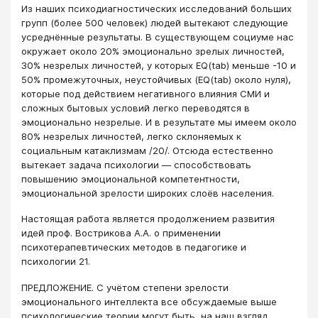
Из наших психодиагностических исследований больших
групп (более 500 человек) людей вытекают следующие
усреднённые результаты. В существующем социуме нас
окружает около 20% эмоционально зрелых личностей,
30% незрелых личностей, у которых EQ(tab) меньше -10 и
50% промежуточных, неустойчивых (EQ(tab) около нуля),
которые под действием негативного влияния СМИ и
сложных бытовых условий легко переводятся в
эмоционально незрелые. И в результате мы имеем около
80% незрелых личностей, легко склоняемых к
социальным катаклизмам /20/. Отсюда естественно
вытекает задача психологии ― способствовать
повышению эмоциональной компетентности,
эмоциональной зрелости широких слоёв населения.
Настоящая работа является продолжением развития
идей проф. Вострикова А.А. о применении
психотерапевтических методов в педагогике и
психологии 21.
ПРЕДЛОЖЕНИЕ. С учётом степени зрелости
эмоционального интеллекта все обсуждаемые выше
психологические теории могут быть, на наш взгляд,