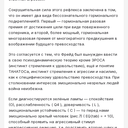
Сокрушительная сила этого рефлекса заключена в том,
что он имеет два вида бессознательного гормонального
подкрепления19. Первый ― гормональная разовая
премия от достижения цели при виде поверженного
соперника, и второй, более мощный, гормональная
многоразовая премия от многократного предвкушения в
воображении будущего превосходства.
Это согласуется с тем, что Фрейд был вынужден ввести
в свою психодинамическую теорию кроме ЭРОСА
(инстинкт стремления к удовольствию), ещё и понятие
ТАНАТОСа, инстинкт стремления к агрессии и насилию,
как к специфическому удовольствию превосходства. При
столкновении интересов эмоционально незрелых людей
война неизбежна.
Если диагностируются зелёные лампы ― спокойствие
(О), расслабленность ( Q4 ), доверчивость ( L ),
эмоциональная устойчивость ( С ) ― то перед нами
эмоционально зрелый человек (рис.7) ( EQ(tab) = + 10),
способный проявить на агрессивный стимул
неагрессивную реакцию, т.е. подставить вторую щёку и,