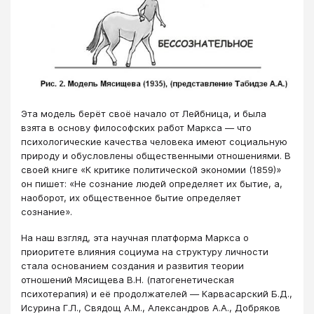
Эта модель берёт своё начало от Лейбница, и была
взята в основу философских работ Маркса ― что
психологические качества человека имеют социальную
природу и обусловлены общественными отношениями. В
своей книге «К критике политической экономии (1859)»
он пишет: «Не сознание людей определяет их бытие, а,
наоборот, их общественное бытие определяет
сознание».
На наш взгляд, эта научная платформа Маркса о
приоритете влияния социума на структуру личности
стала основанием создания и развития теории
отношений Мясищева В.Н. (патогенетическая
психотерапия) и её продолжателей ― Карвасарский Б.Д.,
Исурина Г.Л., Свядощ А.М., Александров А.А., Добряков