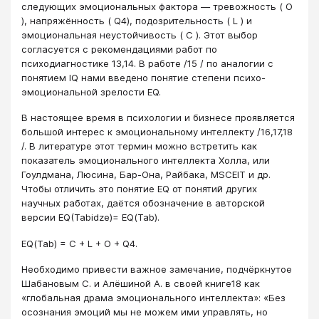
следующих эмоциональных фактора ― тревожность ( O
), напряжённость ( Q4), подозрительность ( L ) и
эмоциональная неустойчивость ( C ). Этот выбор
согласуется с рекомендациями работ по
психодиагностике 13,14. В работе /15 / по аналогии с
понятием IQ нами введено понятие степени психо-
эмоциональной зрелости EQ.
В настоящее время в психологии и бизнесе проявляется
большой интерес к эмоциональному интеллекту /16,17,18
/. В литературе этот термин можно встретить как
показатель эмоционального интеллекта Холла, или
Гоулдмана, Люсина, Бар-Она, Райбака, MSCEIT и др.
Чтобы отличить это понятие EQ от понятий других
научных работах, даётся обозначение в авторской
версии EQ(Tabidze)= EQ(Tab).
EQ(Tab) = C + L + O + Q4.
Необходимо привести важное замечание, подчёркнутое
Шабановым С. и Алёшиной А. в своей книге18 как
«глобальная драма эмоционального интеллекта»: «Без
осознания эмоций мы не можем ими управлять, но