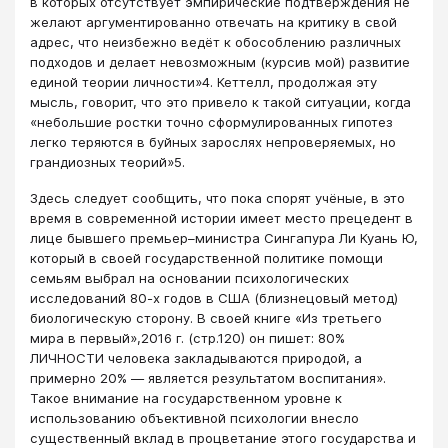
в которых отсутствует эмпирические подтверждения не
желают аргументированно отвечать на критику в свой
адрес, что неизбежно ведёт к обособлению различных
подходов и делает невозможным (курсив мой) развитие
единой теории личности»4. Кеттелл, продолжая эту
мысль, говорит, что это привело к такой ситуации, когда
«небольшие ростки точно сформулированных гипотез
легко теряются в буйных зарослях непроверяемых, но
грандиозных теорий»5.
Здесь следует сообщить, что пока спорят учёные, в это
время в современной истории имеет место прецедент в
лице бывшего премьер–министра Сингапура Ли Куань Ю,
который в своей государственной политике помощи
семьям выбрал на основании психологических
исследований 80-х годов в США (близнецовый метод)
биологическую сторону. В своей книге «Из третьего
мира в первый»,2016 г. (стр.120) он пишет: 80%
ЛИЧНОСТИ человека закладываются природой, а
примерно 20% ― является результатом воспитания».
Такое внимание на государственном уровне к
использованию объективной психологии внесло
существенный вклад в процветание этого государства и