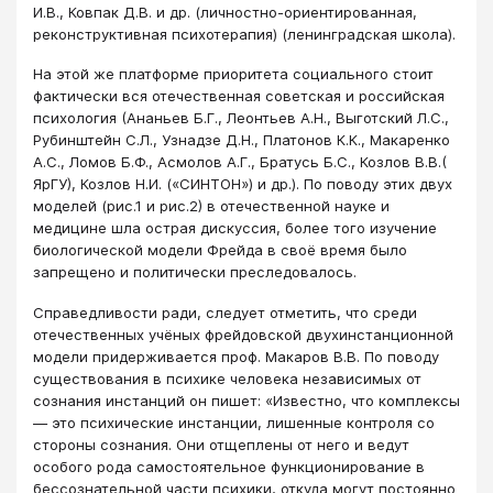
И.В., Ковпак Д.В. и др. (личностно-ориентированная,
реконструктивная психотерапия) (ленинградская школа).
На этой же платформе приоритета социального стоит
фактически вся отечественная советская и российская
психология (Ананьев Б.Г., Леонтьев А.Н., Выготский Л.С.,
Рубинштейн С.Л., Узнадзе Д.Н., Платонов К.К., Макаренко
А.С., Ломов Б.Ф., Асмолов А.Г., Братусь Б.С., Козлов В.В.(
ЯрГУ), Козлов Н.И. («СИНТОН») и др.). По поводу этих двух
моделей (рис.1 и рис.2) в отечественной науке и
медицине шла острая дискуссия, более того изучение
биологической модели Фрейда в своё время было
запрещено и политически преследовалось.
Справедливости ради, следует отметить, что среди
отечественных учёных фрейдовской двухинстанционной
модели придерживается проф. Макаров В.В. По поводу
существования в психике человека независимых от
сознания инстанций он пишет: «Известно, что комплексы
― это психические инстанции, лишенные контроля со
стороны сознания. Они отщеплены от него и ведут
особого рода самостоятельное функционирование в
бессознательной части психики, откуда могут постоянно