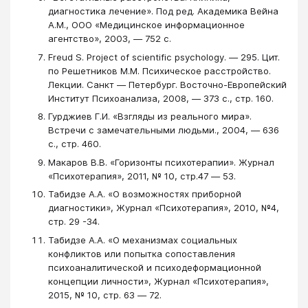
диагностика лечение». Под ред. Академика Вейна
А.М., ООО «Медицинское информационное
агентство», 2003, ― 752 с.
Freud S. Project of scientific psychology. ― 295. Цит.
по Решетников М.М. Психическое расстройство.
Лекции. Санкт ― Петербург. Восточно-Европейский
Институт Психоанализа, 2008, ― 373 с., стр. 160.
Гурджиев Г.И. «Взгляды из реального мира».
Встречи с замечательными людьми., 2004, ― 636
с., стр. 460.
Макаров В.В. «Горизонты психотерапии». Журнал
«Психотерапия», 2011, № 10, стр.47 ― 53.
Табидзе А.А. «О возможностях приборной
диагностики», Журнал «Психотерапия», 2010, №4,
стр. 29 -34.
Табидзе А.А. «О механизмах социальных
конфликтов или попытка сопоставления
психоаналитической и психодеформационной
концепции личности», Журнал «Психотерапия»,
2015, № 10, стр. 63 ― 72.