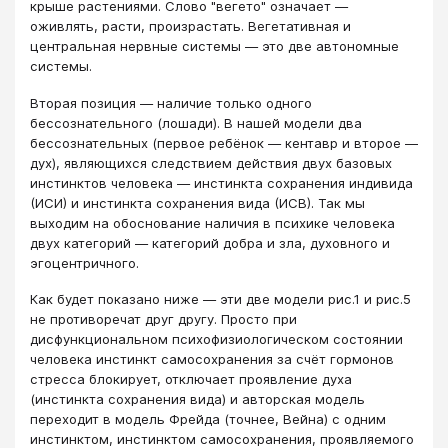
крыше растениями. Слово "вегето" означает ―
оживлять, расти, произрастать. Вегетативная и
центральная нервные системы ― это две автономные
системы.
Вторая позиция ― наличие только одного
бессознательного (лошади). В нашей модели два
бессознательных (первое ребёнок ― кентавр и второе ―
дух), являющихся следствием действия двух базовых
инстинктов человека ― инстинкта сохранения индивида
(ИСИ) и инстинкта сохранения вида (ИСВ). Так мы
выходим на обоснование наличия в психике человека
двух категорий ― категорий добра и зла, духовного и
эгоцентричного.
Как будет показано ниже ― эти две модели рис.1 и рис.5
не противоречат друг другу. Просто при
дисфункциональном психофизиологическом состоянии
человека инстинкт самосохранения за счёт гормонов
стресса блокирует, отключает проявление духа
(инстинкта сохранения вида) и авторская модель
переходит в модель Фрейда (точнее, Вейна) с одним
инстинктом, инстинктом самосохранения, проявляемого