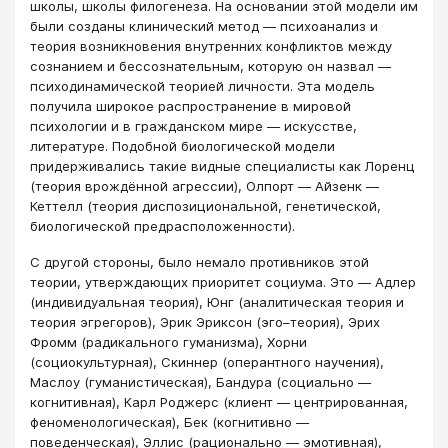
школы, школы филогенеза. На основании этой модели им
были созданы клинический метод ― психоанализ и
теория возникновения внутренних конфликтов между
сознанием и бессознательным, которую он назвал ―
психодинамической теорией личности. Эта модель
получила широкое распространение в мировой
психологии и в гражданском мире ― искусстве,
литературе. Подобной биологической модели
придерживались такие видные специалисты как Лоренц
(теория врождённой агрессии), Олпорт ― Айзенк ―
Кеттелл (теория диспозициональной, генетической,
биологической предрасположенности).
С другой стороны, было немало противников этой
теории, утверждающих приоритет социума. Это ― Адлер
(индивидуальная теория), Юнг (аналитическая теория и
теория эгрегоров), Эрик Эриксон (эго–теория), Эрих
Фромм (радикального гуманизма), Хорни
(социокультурная), Скиннер (оперантного научения),
Маслоу (гуманистическая), Бандура (социально ―
когнитивная), Карл Роджерс (клиент ― центрированная,
феноменологическая), Бек (когнитивно ―
поведенческая), Эллис (рационально ― эмотивная),