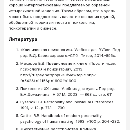
хорошо интерпретированы предлагаемой образной
четырёхчастной моделью. Таким образом, эта модель
может быть предложена в качестве создания единой,
обобщённой теории личности в психологии,
психотерапии и бизнесе.
Литература
«Клиническая психология». Учебник для ВУЗов. Под
ред. Б.Д. Карвасарского.-СПб.: Питер, 2014.-896с.
Макаров В.В. Предисловие к книге «Проституция:
психология и психиатрия», 2013.
http://ruspsy.net/phpBB3/viewtopic.php?
f=542&t=1115&p=1600#p1600
Психология XXI века. Учебник для вузов. Под ред.
В.Н.Дружинина., Н 57 М, 2003, ― 863 с., стр. 611
Eysenck H.J. Personality and Individual Differences.
1991, v. 12, p. 773 ― 790.
Сattell R.B. Handbook of modern personality
psychology of human mating, 1993, v.100 p. 204 -232.
«Вегетативные расстройства. Клиника,