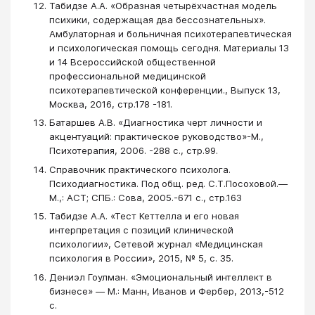
Табидзе А.А. «Образная четырёхчастная модель
психики, содержащая два бессознательных».
Амбулаторная и больничная психотерапевтическая
и психологическая помощь сегодня. Материалы 13
и 14 Всероссийской общественной
профессиональной медицинской
психотерапевтической конференции., Выпуск 13,
Москва, 2016, стр.178 -181.
Батаршев А.В. «Диагностика черт личности и
акцентуаций: практическое руководство»-М.,
Психотерапия, 2006. -288 с., стр.99.
Справочник практического психолога.
Психодиагностика. Под общ. ред. С.Т.Посоховой.―
М.,: АСТ; СПБ.: Сова, 2005.-671 с., стр.163
Табидзе А.А. «Тест Кеттелла и его новая
интерпретация с позиций клинической
психологии», Сетевой журнал «Медицинская
психология в России», 2015, № 5, с. 35.
Дениэл Гоулман. «Эмоциональный интеллект в
бизнесе» ― М.: Манн, Иванов и Фербер, 2013,-512
с.