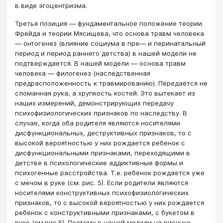
в виде эгоцентризма.
Третья позиция ― фундаментальное положение теории
Фрейда и теории Мясищева, что основа травм человека
― онтогенез (влияние социума в пре― и перинатальный
период и период раннего детства) в нашей модели не
подтверждается. В нашей модели ― основа травм
человека ― филогенез (наследственная
предрасположенность к травмированию). Передаётся не
сломанная рука, а хрупкость костей. Это вытекает из
наших измерений, демонстрирующих передачу
психофизиологических признаков по наследству. В
случае, когда оба родителя являются носителями
дисфункциональных, деструктивных признаков, то с
высокой вероятностью у них рождается ребёнок с
дисфункциональными признаками, переходящими в
детстве в психологические аддиктивные формы и
психогенные расстройства. Т.е. ребёнок рождается уже
с мечом в руке (см. рис. 5). Если родители являются
носителями конструктивных психофизиологических
признаков, то с высокой вероятностью у них рождается
ребёнок с конструктивными признаками, с букетом в
руке (см.рис.5). Поэтому в нашей модели на рисунке