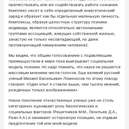
препятствовать или же содействовать работе сознания.
Комплекс несет в себе определенный энергетический
заряд и образует как бы отдельную маленькую личность.
Комплексы, образуя целостную структуру психики
индивида, являются относительно автономными
группами ассоциаций, живущих собственной жизнью,
зачастую не только несовпадающей, но даже
противоречащей намерениям человека2.
Мы видим, что общим голосованием с подавляющим
преимуществом в мире пока выигрывает социальная
модель психики. Но надо помнить, что наука не решается
массовым мнением числа голосов. Еще великий русский
учёный Михаил Васильевич Ломоносов по этому поводу
говорил: «Один опыт я ставлю выше, чем тысячу мнений,
рождённых только воображением».
Новое поколение отечественных учёных уже не столь
категорично оценивает роль биологических и
социальных факторов (Решетников М.М., Леонтьев Д.А.,
Реан А.А.) и занимают осторожную позицию, не отдавая
предпочтение той или иной модели.