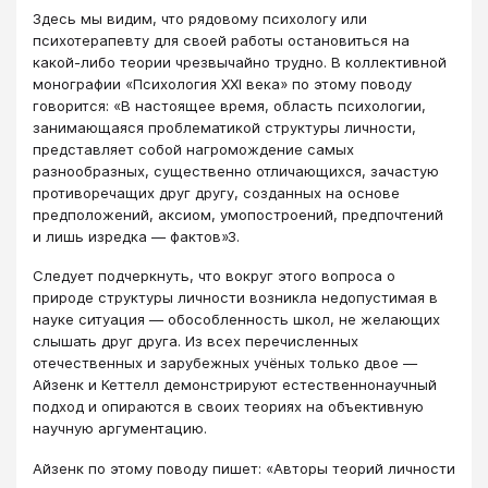
Здесь мы видим, что рядовому психологу или
психотерапевту для своей работы остановиться на
какой-либо теории чрезвычайно трудно. В коллективной
монографии «Психология ХХI века» по этому поводу
говорится: «В настоящее время, область психологии,
занимающаяся проблематикой структуры личности,
представляет собой нагромождение самых
разнообразных, существенно отличающихся, зачастую
противоречащих друг другу, созданных на основе
предположений, аксиом, умопостроений, предпочтений
и лишь изредка ― фактов»3.
Следует подчеркнуть, что вокруг этого вопроса о
природе структуры личности возникла недопустимая в
науке ситуация ― обособленность школ, не желающих
слышать друг друга. Из всех перечисленных
отечественных и зарубежных учёных только двое ―
Айзенк и Кеттелл демонстрируют естественнонаучный
подход и опираются в своих теориях на объективную
научную аргументацию.
Айзенк по этому поводу пишет: «Авторы теорий личности