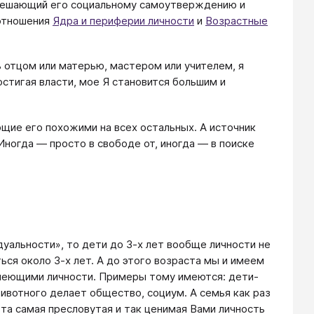
 мешающий его социальному самоутверждению и
оотношения
Ядра и периферии личности
и
Возрастные
ь отцом или матерью, мастером или учителем, я
стигая власти, мое Я становится большим и
ющие его похожими на всех остальных. А источник
Иногда — просто в свободе от, иногда — в поиске
уальности», то дети до 3-х лет вообще личности не
ся около 3-х лет. А до этого возраста мы и имеем
имеющими личности. Примеры тому имеются: дети-
животного делает общество, социум. А семья как раз
 та самая пресловутая и так ценимая Вами личность