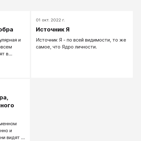
01 окт. 2022 г.
обра
Источник Я
улярная и
Источник Я - по всей видимости, то же
овсем
самое, что Ядро личности.
ят в
ть ее
ра,
много
еменном
нно и
ни видят в