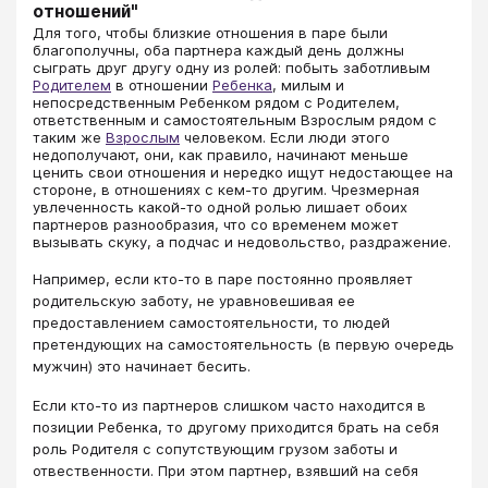
отношений"
Для того, чтобы близкие отношения в паре были
благополучны, оба партнера каждый день должны
сыграть друг другу одну из ролей: побыть заботливым
Родителем
в отношении
Ребенка
, милым и
непосредственным Ребенком рядом с Родителем,
ответственным и самостоятельным Взрослым рядом с
таким же
Взрослым
​ человеком. Если люди этого
недополучают, они, как правило, начинают меньше
ценить свои отношения и нередко ищут недостающее на
стороне, в отношениях с кем-то другим. Чрезмерная
увлеченность какой-то одной ролью лишает обоих
партнеров разнообразия, что со временем может
вызывать скуку, а подчас и недовольство, раздражение.
Например, если кто-то в паре постоянно проявляет
родительскую заботу, не уравновешивая ее
предоставлением самостоятельности, то людей
претендующих на самостоятельность (в первую очередь
мужчин) это начинает бесить.
Если кто-то из партнеров слишком часто находится в
позиции Ребенка, то другому приходится брать на себя
роль Родителя с сопутствующим грузом заботы и
отвественности. При этом партнер, взявший на себя