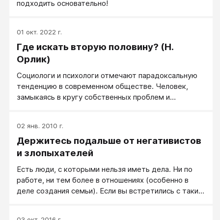
подходить основательно!
01 окт. 2022 г.
Где искать вторую половину? (Н.
Орлик)
Социологи и психологи отмечают парадоксальную
тенденцию в современном обществе. Человек,
замыкаясь в кругу собственных проблем и
интересов, чувствует себя одиноким. Стало
труднее встретиться и еще труднее завести
02 янв. 2010 г.
знакомство с человеком надежным и достойным.
Держитесь подальше от негативистов
Раньше все было значительно проще...
и злопыхателей
Есть люди, с которыми нельзя иметь дела. Ни по
работе, ни тем более в отношениях (особенно в
деле создания семьи). Если вы встретились с таким
человеком — срочно отходите в строну и забудьте
о нём навсегда.
03 окт. 2016 г.