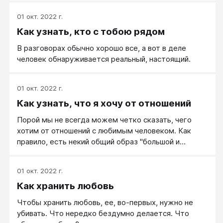
01 окт. 2022 г.
Как узнать, кто с тобою рядом
В разговорах обычно хорошо все, а вот в деле
человек обнаруживается реальный, настоящий.
01 окт. 2022 г.
Как узнать, что я хочу от отношений
Порой мы не всегда можем четко сказать, чего
хотим от отношений с любимым человеком. Как
правило, есть некий общий образ "большой и
светлой любви", а что конкретно за этим стоит,
какие явные действия и сценарии — видится с
01 окт. 2022 г.
трудом. А когда не ясно, что же нам нужно,
Как хранить любовь
отношения строить сложнее.
Чтобы хранить любовь, ее, во-первых, нужно не
убивать. Что нередко бездумно делается. Что