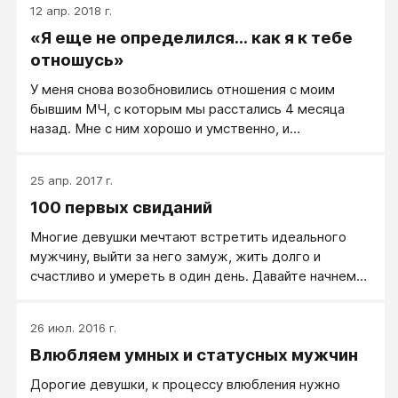
12 апр. 2018 г.
«Я еще не определился... как я к тебе
отношусь»
У меня снова возобновились отношения с моим
бывшим МЧ, с которым мы расстались 4 месяца
назад. Мне с ним хорошо и умственно, и
психологически, и физически, что не часто бывает с
другими. Он занятый и увлеченный и продолжает
25 апр. 2017 г.
активно развиваться в этих сферах.
100 первых свиданий
Многие девушки мечтают встретить идеального
мужчину, выйти за него замуж, жить долго и
счастливо и умереть в один день. Давайте начнем
сказку делать былью.
26 июл. 2016 г.
Влюбляем умных и статусных мужчин
Дорогие девушки, к процессу влюбления нужно