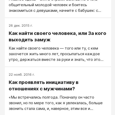
общительный молодой человек и боитесь
знакомиться с девушками, начните с бабушек: с
ними у вас начать разговаривать получится. Другой
вариант - начните с того, что на улице просто
26 дек. 2015 г.
улыбайтесь прохожим. Вы увидите, что люди начнут
Как найти своего человека, или За кого
улыбаться вам в ответ. Конечно, будут и такие,
которые подумают, что вы над ними смеетесь, раз
выходить замуж
вы смотрите на них и улыбаетесь. Но все в порядке.
Как найти своего человека — того или ту, с кем
захочется жить много лет, просыпаться каждое
утро, держаться вместе за руки и знать, что это
тебе самый близкий человек?
22 нояб. 2016 г.
Как проявлять инициативу в
отношениях с мужчинами?
«Мы встречались полгода. Поначалу он часто
звонил, но по мере того, как я увлекалась, больше
звонить стала сама, и, наверное, этим все и
испортила».