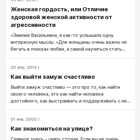
Женская гордость, или Отличие
здоровой женской активности от
агрессивности
«Эмилия Васильевна, я как-то услышала одну
интересную мысль: «Для женщины очень важно не
бегать в поисках любви, а самой научиться стать
источником, излучающим любовь. Если тебе нужна
любовь, стань самым любящим человеком на свете
20 апр. 2014 г.
и покажи окружающим тебя, каким нужно быть.
Как выйти замуж счастливо
Стань активной». Меня эта мысль очень вдохновила
и мне очень захотелось научиться проявлять
Выйти замуж счастливо — это про то, как найти
активность в любви. Теперь, в книжке «Очарование
своего человека, это как найти человека
женственности» я познакомилась с понятием
достойного, как выстраивать и поддерживать с ним
«женская агрессивность», где, четко и ясно
теплые и открытые отношения.
говорится, что мужчина должен быть ведущим, он
должен проявлять активность. Как, в таком случае,
01 янв. 2000 г.
самой быть источником?» Катя.
Как знакомиться на улице?
Главное здесь - снять страхи. Если вы не очень