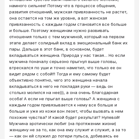
намного сильнее! Потому что в процессе общения,
развития отношений, мужская привязанность не растет,
она остается на том же уровне, а вот женская
привязанность с каждым годом становится все больше
и больше. Поэтому женщинам нужно развивать
отношения только с тем мужчиной, который на первом
этапе делает солидный вклад в эмоциональный банк их
пары. Дальше в этот банк, в основном, будет
вкладываться женщина. Природа у нас такая… Но если
мужчина поначалу серьезно прыгнул выше головы,
втрескался по уши и точно наметил, что только ее он
видит рядом с собой!!! Тогда и ему самому будет
объективно понятно, чего это женщина начала
вкладываться в него не покладая руки — ведь он
столько молился на нее))), а она очень благодарная
особа! А если не прыгал выше головы? А женщина с
каждым годом привязывается к нему все больше и
больше и уже из кожи вон лезет, чтобы вызвать в нем
похожие чувства? И какой будет результат? Нулевой!
Мужчина эротически любит (на протяжении жизни)
женщину не за то, как она ему служит и служит, а за то
— как он ей служил до потери пульса, добиваясь ее