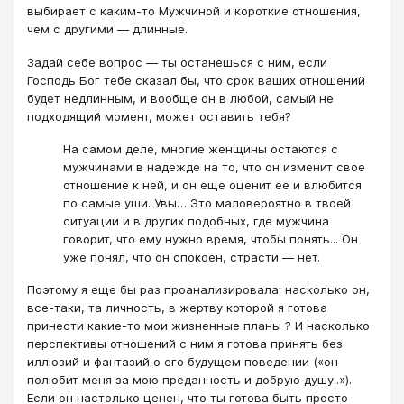
выбирает с каким-то Мужчиной и короткие отношения,
чем с другими — длинные.
Задай себе вопрос — ты останешься с ним, если
Господь Бог тебе сказал бы, что срок ваших отношений
будет недлинным, и вообще он в любой, самый не
подходящий момент, может оставить тебя?
На самом деле, многие женщины остаются с
мужчинами в надежде на то, что он изменит свое
отношение к ней, и он еще оценит ее и влюбится
по самые уши. Увы… Это маловероятно в твоей
ситуации и в других подобных, где мужчина
говорит, что ему нужно время, чтобы понять... Он
уже понял, что он спокоен, страсти — нет.
Поэтому я еще бы раз проанализировала: насколько он,
все-таки, та личность, в жертву которой я готова
принести какие-то мои жизненные планы ? И насколько
перспективы отношений с ним я готова принять без
иллюзий и фантазий о его будущем поведении («он
полюбит меня за мою преданность и добрую душу..»).
Если он настолько ценен, что ты готова быть просто