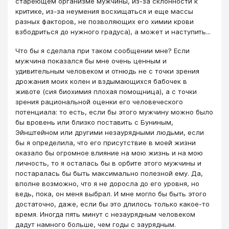
стареющем организме мужчины, из-за склонности к
критике, из-за неумения восхищаться и еще массы
разных факторов, не позволяющих его химии крови
взбодриться до нужного градуса), а может и наступить...
Что бы я сделала при таком сообщении мне? Если
мужчина показался бы мне очень ценным и
удивительным человеком и отнюдь не с точки зрения
дрожания моих колен и вздымающихся бабочек в
животе (сия биохимия плохая помощница), а с точки
зрения рациональной оценки его человеческого
потенциала: то есть, если бы этого мужчину можно было
бы вровень или близко поставить с Буниным,
Эйнштейном или другими незаурядными людьми, если
бы я определила, что его присутствие в моей жизни
оказало бы огромное влияние на мою жизнь и на мою
личность, то я осталась бы в орбите этого мужчины и
постаралась бы быть максимально полезной ему. Да,
вполне возможно, что я не доросла до его уровня, но
ведь, пока, он меня выбрал. И мне могло бы быть этого
достаточно, даже, если бы это длилось только какое-то
время. Иногда пять минут с незаурядным человеком
дадут намного больше, чем годы с заурядным.