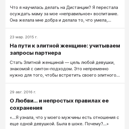
Что я научилась делать на Дистанции? Я перестала
осуждать маму за мое «неправильное» воспитание.
Она желала мне добра и делала то, что умела,
твердо веря, что мне это поможет быть хорошим и
счастливым человеком. У нее не было в мыслях
23 мар. 2015 г.
прививать мне какие-то комплексы и неудачные
На пути к элитной женщине: учитываем
программы. Я тоже не всегда смогу быть
идеальным воспитателем для своих детей. И
запросы партнера
теперь, если мне что-то не нравится, я не причитаю
Стать Элитной женщиной — цель любой девушки,
на тему, почему меня воспитали такой корявой, я
знакомой с синтон-подходом​. Это непременно
начинаю менять это в себе.
нужно для того, чтобы встретить своего элитного
мужчину и создать счастливую семью.
29 авг. 2016 г.
О Любви... и непростых правилах ее
сохранения
«...Я узнала, что у моего мужчины есть отношения с
еще одной девушкой. Была в шоке. Почему?...»