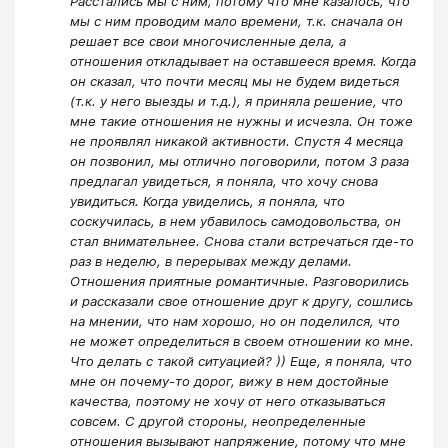
Расстались мы с ним, потому что мне казалось, что
мы с ним проводим мало времени, т.к. сначала он
решает все свои многочисленные дела, а
отношения откладывает на оставшееся время. Когда
он сказал, что почти месяц мы не будем видеться
(т.к. у него выезды и т.д.), я приняла решение, что
мне такие отношения не нужны и исчезла. Он тоже
не проявлял никакой активности. Спустя 4 месяца
он позвонил, мы отлично поговорили, потом 3 раза
предлагал увидеться, я поняла, что хочу снова
увидиться. Когда увиделись, я поняла, что
соскучилась, в нем убавилось самодовольства, он
стал внимательнее. Снова стали встречаться где-то
раз в неделю, в перерывах между делами.
Отношения приятные романтичные. Разговорились
и рассказали свое отношение друг к другу, сошлись
на мнении, что нам хорошо, но он поделился, что
не может определиться в своем отношении ко мне.
Что делать с такой ситуацией? )) Еще, я поняла, что
мне он почему-то дорог, вижу в нем достойные
качества, поэтому не хочу от него отказываться
совсем. С другой стороны, неопределенные
отношения вызывают напряжение, потому что мне