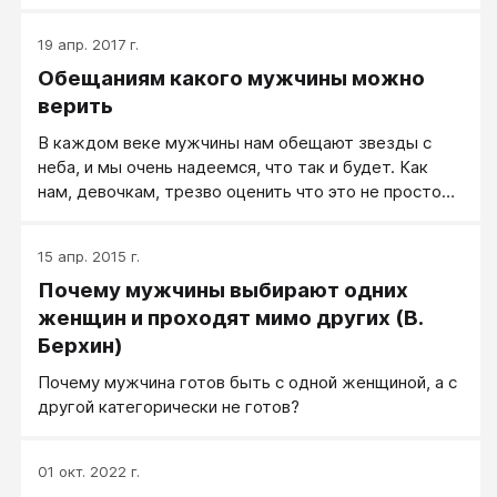
19 апр. 2017 г.
Обещаниям какого мужчины можно
верить
В каждом веке мужчины нам обещают звезды с
неба, и мы очень надеемся, что так и будет. Как
нам, девочкам, трезво оценить что это не просто
разговоры под воздействием любовных гормонов,
что у мужчины на самом деле есть эти стремления
15 апр. 2015 г.
и силы на все то, что он говорит в конфетно-
Почему мужчины выбирают одних
букетный период?
женщин и проходят мимо других (В.
Берхин)
Почему мужчина готов быть с одной женщиной, а с
другой категорически не готов?
01 окт. 2022 г.