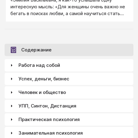
интересную мысль: «Для женщины очень важно не
бегать в поисках любви, а самой научиться стать
источником, излучающим любовь. Если тебе нужна
любовь, стань самым любящим человеком на свете
и покажи окружающим тебя, каким нужно быть.
Стань активной». Меня эта мысль очень вдохновила
и мне очень захотелось научиться проявлять
Содержание
активность в любви. Теперь, в книжке «Очарование
женственности» я познакомилась с понятием
Работа над собой
«женская агрессивность», где, четко и ясно
говорится, что мужчина должен быть ведущим, он
Успех, деньги, бизнес
должен проявлять активность. Как, в таком случае,
самой быть источником?» Катя.
Человек и общество
УПП, Синтон, Дистанция
Практическая психология
Занимательная психология