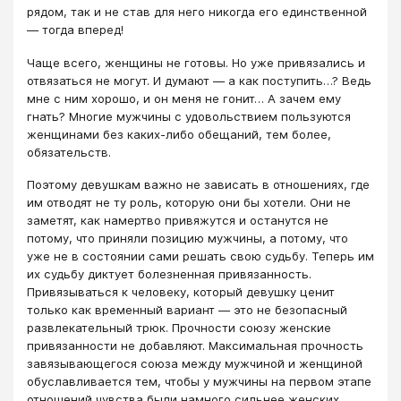
рядом, так и не став для него никогда его единственной
— тогда вперед!
Чаще всего, женщины не готовы. Но уже привязались и
отвязаться не могут. И думают — а как поступить…? Ведь
мне с ним хорошо, и он меня не гонит… А зачем ему
гнать? Многие мужчины с удовольствием пользуются
женщинами без каких-либо обещаний, тем более,
обязательств.
Поэтому девушкам важно не зависать в отношениях, где
им отводят не ту роль, которую они бы хотели. Они не
заметят, как намертво привяжутся и останутся не
потому, что приняли позицию мужчины, а потому, что
уже не в состоянии сами решать свою судьбу. Теперь им
их судьбу диктует болезненная привязанность.
Привязываться к человеку, который девушку ценит
только как временный вариант — это не безопасный
развлекательный трюк. Прочности союзу женские
привязанности не добавляют. Максимальная прочность
завязывающегося союза между мужчиной и женщиной
обуславливается тем, чтобы у мужчины на первом этапе
отношений чувства были намного сильнее женских,