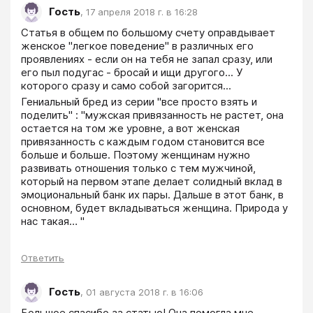
Гость
,
17 апреля 2018 г. в 16:28
Статья в общем по большому счету оправдывает 
женское "легкое поведение" в различных его 
проявлениях - если он на тебя не запал сразу, или 
его пыл подугас - бросай и ищи другого... У 
которого сразу и само собой загорится... 
Гениальный бред из серии "все просто взять и 
поделить" : "мужская привязанность не растет, она 
остается на том же уровне, а вот женская 
привязанность с каждым годом становится все 
больше и больше. Поэтому женщинам нужно 
развивать отношения только с тем мужчиной, 
который на первом этапе делает солидный вклад в 
эмоциональный банк их пары. Дальше в этот банк, в 
основном, будет вкладываться женщина. Природа у 
нас такая… " 
Ответить
Гость
,
01 августа 2018 г. в 16:06
Большое спасибо за статью! Она помогла мне 