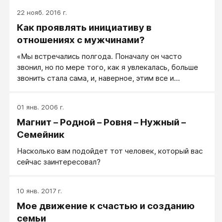
труднее встретиться и еще труднее завести
22 нояб. 2016 г.
знакомство с человеком надежным и достойным.
Как проявлять инициативу в
Раньше все было значительно проще...
отношениях с мужчинами?
«Мы встречались полгода. Поначалу он часто
звонил, но по мере того, как я увлекалась, больше
звонить стала сама, и, наверное, этим все и
испортила».
01 янв. 2006 г.
Магнит – Родной – Ровня – Нужный –
Семейник
Насколько вам подойдет тот человек, который вас
сейчас заинтересовал?
10 янв. 2017 г.
Мое движение к счастью и созданию
семьи