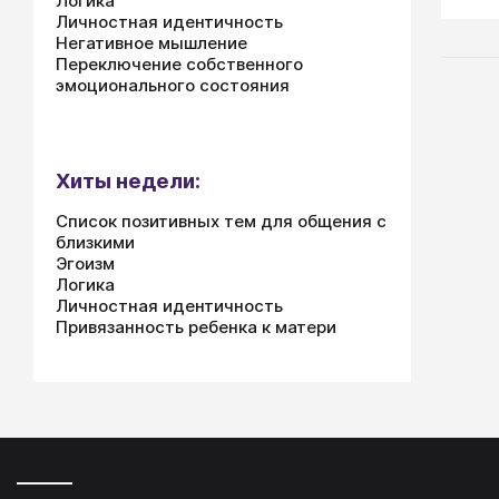
Логика
личн
Личностная идентичность
Разн
Негативное мышление
повы
Переключение собственного
форм
эмоционального состояния
голо
чего 
Хиты недели:
Список позитивных тем для общения с
близкими
Эгоизм
Логика
Личностная идентичность
Привязанность ребенка к матери