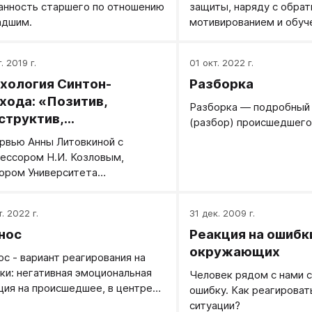
анность старшего по отношению
защиты, наряду с обрат
Если ошибка невелика, а
адшим.
мотивированием и обуч
обидчив, взрослый, эмо
Критику используют, ко
устойчив, критические 
получается по-хорошем
его адрес можно форм
. 2019 г.
01 окт. 2022 г.
человек не понимает п
прямо и открыто, хотя 
хология Синтон-
Разборка
когда не можем придум
конструктивности оста
заинтересовать или при
хода: «Позитив,
случае: «Ты был эффек
Разборка — подробный 
структив,
Ты был бы более эффек
(разбор) происшедшего
етственность»
(Ты будешь более эффе
рвью Анны Литовкиной с
когда…)»
ессором Н.И. Козловым,
ором Университета
тической психологии.
. 2022 г.
31 дек. 2009 г.
нос
Реакция на ошибк
окружающих
ос - вариант реагирования на
ки: негативная эмоциональная
Человек рядом с нами 
ция на происшедшее, в центре
ошибку. Как реагироват
ания которой оказывается
ситуации?