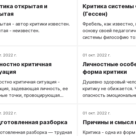
тика открытая и
Критика системы
ытая
(Гессен)
ытая - автор критики известен.
Фребель, как известно,
тая - неизвестен.
основу своей педагогич
системы философию то
привлекавшую его свои
гармоничным и поэтиче
. 2022 г.
01 окт. 2022 г.
взглядом на природу и 
ностно критичная
Личностные особе
Единство объекта и суб
понимаемое как единст
уация
форма критики
должною, природы и ку
остно критичная ситуация -
Душевно здоровый чело
основным принципом ф
ация, задевающая личность, ее
критику не обижается.
тождества. Его же дел
ные точки, провоцирующая
опасность эмоциональн
исходным пунктом свое
лемное поведение.
тем проще и прямее м
педагогической систем
говорить, что вы думае
. 2022 г.
01 окт. 2022 г.
происшедшем. Легко о
готовленная разборка
Причины и смысл 
что-либо с людьми вос
знакомыми с форматом,
отовленная разборка — трудная
Критика - одна из форм
бывает с обидчивыми и