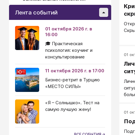
Кри
Лента событий
скр
Откр
01 октября 2026 г. в
Скры
16:00
🎓 Практическая
психология: коучинг и
01 окт
консультирование
Лич
11 октября 2026 г. в 17:00
сит
Бизнес-ретрит в Турцию
Личн
«МЕСТО СИЛЫ»
ситу
боль
проб
«Я – Солнышко». Тест на
самую лучшую жену!
01 окт
Под
Подг
ВСЕ СОБЫТИЯ