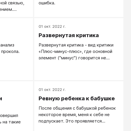
ной связью,
ошибка.
 человек не
ением.
ционально
гда не
замечания в
у, когда
улировать
01 окт. 2022 г.
о-хорошему,
требование
Развернутая критика
ать, как
ется в любом
учить.
тивен в этом…
анализ
Развернутая критика - вид критики
тивен, если…
 прокола.
«Плюс-минус-плюс», где основной
ктивен,
элемент ("минус") говорится не
коротко, а подробно
разворачивается. Развернутая
критика имеет смысл, когда человек
не обидчив, вопрос критики - не
больной, не острый, а важным
01 окт. 2022 г.
оказывается момент конструктива -
и
Ревную ребенка к бабушке
как на будущее делать лучше.
После общения с бабушкой ребенок
некоторое время, меня к себе не
совершил
подпускает. Это проявляется
ь на такие
отталкиванием меня и элементарным