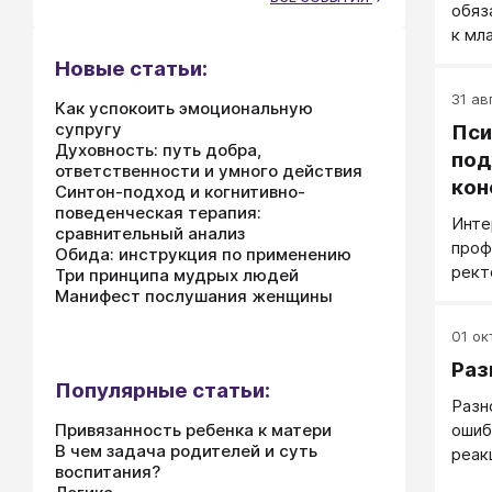
обяз
к мл
Новые статьи:
31 авг
Как успокоить эмоциональную
супругу
Пси
Духовность: путь добра,
под
ответственности и умного действия
кон
Синтон-подход и когнитивно-
поведенческая терапия:
отв
Инте
сравнительный анализ
проф
Обида: инструкция по применению
рект
Три принципа мудрых людей
Манифест послушания женщины
прак
01 окт
Раз
Популярные статьи:
Разн
Привязанность ребенка к матери
ошиб
В чем задача родителей и суть
реак
воспитания?
вним