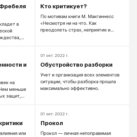
 Фребеля
Кто критикует?
По мотивам книги М. Макгиннесс
«Несмотря ни на что. Как
 кладет в
преодолеть страх, неприятие и
еской
критику на пути к своей мечте».
ждества,
м
ским
01 окт. 2022 г.
человека.
нности и
Обустройство разборки
ъекта,
во бытия и
Учет и организация всех элементов
льтуры, было
ситуации, чтобы разборка прошла
век на
илософии
максимально эффективно.
 Чем меньше
ает
ых защит,
й
ожно
ы и Фребель.
те о
01 окт. 2022 г.
бсуждать
критики
Прокол
питанными,
 труднее
 влияния или
Прокол — личная непоправимая
 невротиками.