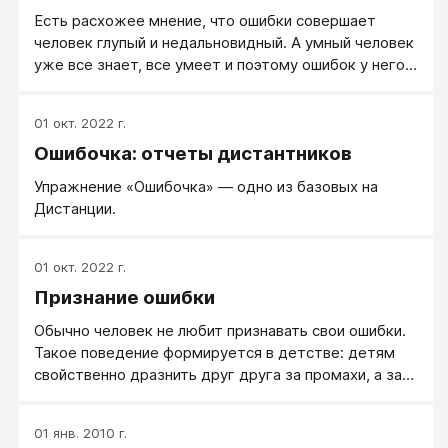
Есть расхожее мнение, что ошибки совершает
человек глупый и недальновидный. А умный человек
уже все знает, все умеет и поэтому ошибок у него
не бывает. Это неверно.
01 окт. 2022 г.
Ошибочка: отчеты дистантников
Упражнение «Ошибочка» — одно из базовых на
Дистанции.
01 окт. 2022 г.
Признание ошибки
Обычно человек не любит признавать свои ошибки.
Такое поведение формируется в детстве: детям
свойственно дразнить друг друга за промахи, а за
серьезные просчеты наказывать. Подобное
отношение окружающих может проявляться и во
01 янв. 2010 г.
взрослой жизни. В результате человеку проще и