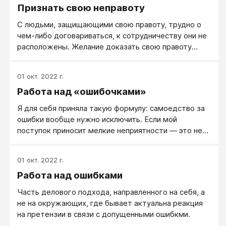
Признать свою неправоту
комфортнее не замечать, не признавать своих
ошибок. Во взрослой жизни такое поведение
С людьми, защищающими свою правоту, трудно о
сложно назвать эффективным
чем-либо договариваться, к сотрудничеству они не
расположены. Желание доказать свою правоту
более всего распространено среди детей и длится
обычно до подросткового возраста. Нередко,
01 окт. 2022 г.
впрочем, стремление доказывать свою правоту
Работа над «ошибочками»
остается и в более зрелом возрасте.
Я для себя приняла такую формулу: самоедство за
ошибки вообще нужно исключить. Если мой
поступок приносит мелкие неприятности — это не
стоит моих переживаний. Нужно просто принять
реальность и исправить последствия.
01 окт. 2022 г.
Работа над ошибками
Часть делового подхода, направленного на себя, а
не на окружающих, где бывает актуальна реакция
на претензии в связи с допущенными ошибкми.