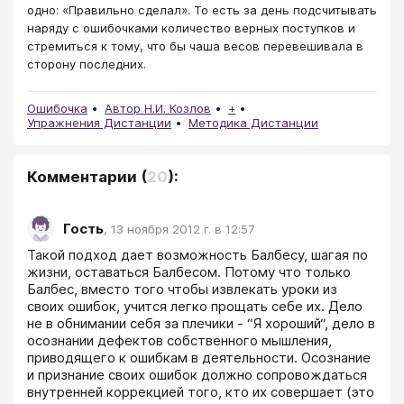
одно: «Правильно сделал». То есть за день подсчитывать
наряду с ошибочками количество верных поступков и
стремиться к тому, что бы чаша весов перевешивала в
сторону последних.
Ошибочка
Автор Н.И. Козлов
+
Упражнения Дистанции
Методика Дистанции
Комментарии
(
20
):
Гость
,
13 ноября 2012 г. в 12:57
Такой подход дает возможность Балбесу, шагая по 
жизни, оставаться Балбесом. Потому что только 
Балбес, вместо того чтобы извлекать уроки из 
своих ошибок, учится легко прощать себе их. Дело 
не в обнимании себя за плечики - “Я хороший“, дело в 
осознании дефектов собственного мышления, 
приводящего к ошибкам в деятельности. Осознание 
и признание своих ошибок должно сопровождаться 
внутренней коррекцией того, кто их совершает (это 