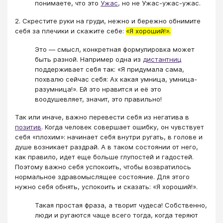
понимаете, что это
Ужас
, но не Ужас-ужас-ужас.
2. Скрестите руки на груди, нежно и бережно обнимите
себя за плечики и скажите себе:
«Я хороший!».
Это — смысл, конкретная формулировка может
быть разной. Например одна из
дистантниц
поддерживает себя так: «Я придумала сама,
похвалю сейчас себя: Ах какая умница, умница-
разумница!». Ей это нравится и её это
воодушевляет, значит, это правильно!
Так или иначе, важно перевести себя из негатива в
позитив
. Когда человек совершает ошибку, он чувствует
себя «плохим»: начинает себя внутри ругать, в голове и
душе возникает раздрай. А в таком состоянии от него,
как правило, идет еще больше глупостей и гадостей.
Поэтому важно себя успокоить, чтобы возвратилось
нормальное здравомыслящее состояние. Для этого
нужно себя обнять, успокоить и сказать: «Я хороший!».
Такая простая фраза, а творит чудеса! Собственно,
люди и ругаются чаще всего тогда, когда теряют