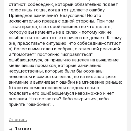
статист, собеседник, который обязательно подает 
голос лишь тогда, когда тот делаете ошибку. 
Праведное замечание? Безусловно! Но это 
исключительно правда с одной стороны. При том 
такая правда, с которой неизвестно что делать, 
которую вы изменить не в силах - потому как не 
ошибается только тот, кто ничего не делает. К тому 
же, представьте ситуацию, что собеседник-статист 
а) более внимателен и собран, с отменной реакцией 
и "помогает" постоянно "исправляться" 
ошибающемуся, он привычно нацелен на выявление 
мельчайших промахов, которые изначально 
несущественны, которые были бы осознаны 
человеком и самостоятельно, но на них заостряют 
внимание и выпячивает ошибки на мгновение раньше; 
б) критик немногословен и следовательно 
подловить его ошибающемуся невозможно и нет 
желания. Что остается? Либо закрыться, либо 
принять "ошибочки"…
Ответить
1
ответ