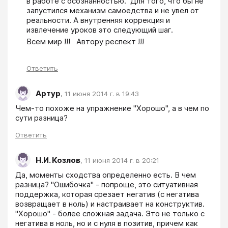
в работе с осознанностью.  Для того, что бы не 
запустился механизм самоедства и не увел от 
реальности. А внутренняя коррекция и 
извлечение уроков это следующий шаг. 
Всем мир !!!   Автору респект !!!
Ответить
Артур
,
11 июня 2014 г. в 19:43
Чем-то похоже на упражнение "Хорошо", а в чем по 
сути разница?
Ответить
Н.И. Козлов
,
11 июня 2014 г. в 20:21
Да, моменты сходства определенно есть. В чем 
разница? "Ошибочка" - попроще, это ситуативная 
поддержка, которая срезает негатив (с негатива 
возвращает в ноль) и настраивает на конструктив. 
"Хорошо" - более сложная задача. Это не только с 
негатива в ноль, но и с нуля в позитив, причем как 