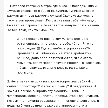
1. Потеряла карточку метро, где было 17 поездок. Шла и
думала: «Какая же я растяпа, дубина, тупица! Опять в
карман джинсов карточку сунула! Сколько же можно
терять эти проездные!» Потом сказала себе: «Ну ладно,
бывает, не страшно!» Но через три минуты опять начала:
«И все таки, как так можно!»
И так несколько раз по кругу, пока резко не
остановилась и не сказала себе: «Стоп! Что тут
происходит! ))) Где волшебное упражнение?!»
Проделала «Ошибочку» и на этапе «работать»
решила, дала себе обязательство, что с этого
момента, сразу после покупки проездных карточек,
я буду незамедлительно класть их только в
портмоне.
2. Негативная эмоция на спорте (спросила себя «Что
сейчас происходит? Я злюсь! Почему? Я раздражена! А
зачем я сейчас выбрала эту эмоцию? Чтобы не
чувствовать себя виноватой, плохой, чтобы защититься,
потому что причина раздражения — спешка, дерганье, я
ведь на 5 мин вышла позже запланированного и