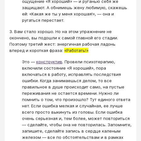
ощущение «Я хороший» — и руганью себя же
защищают. А обнимешь жену любимую, скажешь
ей: «Какая же ты у меня хорошая!», — она и
ругаться перестает.
3. Вам стало хорошо. Но на этом упражнение не
окончено, вы подошли к самой главной его стадии.
Поэтому третий жест: энергичная рабочая ладонь
вперед и короткая фраза:
«Работать!»
Это —
конструктив
. Провели психотерапию,
включили состояние «Я хороший», пора
включаться в работу, исправлять последствия
ошибки. Когда занимаешься делом, то все
правильное в душе происходит само, на пустые
переживания не остается времени. Нужно ли
помнить о том, что произошло? Тут единого ответа
нет. Если ошибка мелкая и случайная, ее лучше
всего просто выкинуть из головы. Если ошибка
очень серьезная и, тем более, может повториться
— сделайте, чтобы она не повторилась. Запомните,
запишите, сделайте запись в сердце каленым
железом — все по обстоятельствам и в рамках