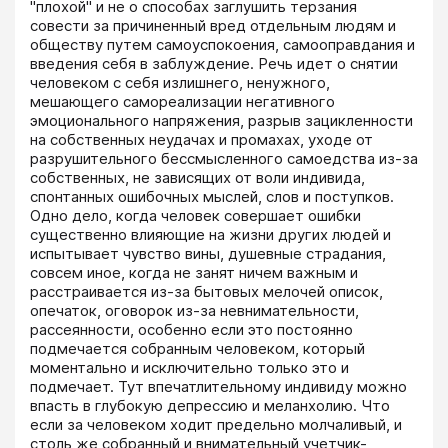
"плохой" и не о способах заглушить терзания 
совести за причиненный вред отдельным людям и 
обществу путем самоуспокоения, самооправдания и 
введения себя в заблуждение. Речь идет о снятии 
человеком с себя излишнего, ненужного, 
мешающего самореализации негативного 
эмоционального напряжения, разрыв зацикленности 
на собственных неудачах и промахах, уходе от 
разрушительного бессмысленного самоедства из-за 
собственных, не зависящих от воли индивида, 
спонтанных ошибочных мыслей, слов и поступков. 
Одно дело, когда человек совершает ошибки 
существенно влияющие на жизни других людей и 
испытывает чувство вины, душевные страдания, 
совсем иное, когда не занят ничем важным и 
расстраивается из-за бытовых мелочей описок, 
опечаток, оговорок из-за невнимательности, 
рассеянности, особенно если это постоянно 
подмечается собранным человеком, который 
моментально и исключительно только это и 
подмечает. Тут впечатлительному индивиду можно 
впасть в глубокую депрессию и меланхолию. Что 
если за человеком ходит предельно молчаливый, и 
столь же собранный и внимательный учетчик-