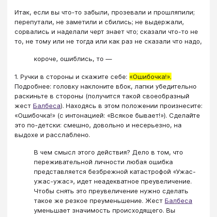
Итак, если вы что-то забыли, прозевали и прошляпили;
перепутали, не заметили и сбились; не выдержали,
сорвались и наделали черт знает что; сказали что-то не
то, не тому или не тогда или как раз не сказали что надо,
короче, ошиблись, то —
1. Ручки в стороны и скажите себе:
«Ошибочка!».
Подробнее: головку наклоните вбок, лапки убедительно
раскиньте в стороны (получится такой своеобразный
жест
Балбеса
). Находясь в этом положении произнесите:
«Ошибочка!» (с интонацией: «Всякое бывает!»). Сделайте
это по-детски: смешно, довольно и несерьезно, на
выдохе и расслаблено.
В чем смысл этого действия? Дело в том, что
переживательной личности любая ошибка
представляется безбрежной катастрофой «Ужас-
ужас-ужас», идет неадекватное преувеличение.
Чтобы снять это преувеличение нужно сделать
такое же резкое преуменьшение. Жест
Балбеса
уменьшает значимость происходящего. Вы