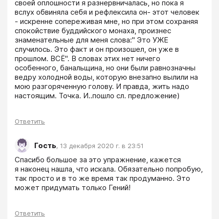
своей оплошности я разнервничалась, но пока я 
вслух обвиняла себя и рефлексила он- этот человек 
- искренне сопереживая мне, но при этом сохраняя 
спокойствие буддийского монаха, произнес 
знаменательные для меня слова:" Это УЖЕ 
случилось. Это факт и он произошел, он уже в 
прошлом. ВСЁ". В словах этих нет ничего 
особенного, банальщина, но они были равнозначны 
ведру холодной воды, которую внезапно вылили на 
мою разгоряченную голову. И правда, жить надо 
настоящим. Точка. И..пошло сл. предложение)
Ответить
Гость
,
13 декабря 2020 г. в 23:51
Спасибо большое за это упражнение, кажется 

я наконец нашла, что искала. Обязательно попробую, 
так просто и в то же время так продуманно. Это 
может придумать только Гений!
Ответить