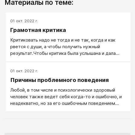
Материалы по теме:
01 окт. 2022 г.
Грамотная критика
Критиковать надо не тогда и не так, когда и как
рвется с души, а чтобы получить нужный
результат.Чтобы критика была услышана и дала
нужный эффект, ее композицию (формулу) нужно
построить оптимальным образом
01 окт. 2022 г.
Причины проблемного поведения
Любой, в том числе и психологически здоровый
человек также ведет себя когда-то и ошибочно, и
неадекватно, но за его ошибочным поведением
чаще стоят такие причины как: случайность, плохое
самочувствие, некомпетентность (отсутствие
нужных знаний и умений), невоспитанность, иногда
ошибочные жизненные стратегии, например