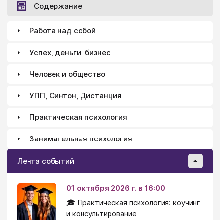
избегание неудачи. (См.→) Если же за его
Содержание
поведением мы можем разглядеть борьбу за
власть, месть, привлечение внимания и страх
Работа над собой
неудачи, то в этом случае мы начинаем говорить о
его психологических проблемах, о его проблемном
Успех, деньги, бизнес
поведении и проблемных динамиках.
Человек и общество
УПП, Синтон, Дистанция
Практическая психология
Занимательная психология
Лента событий
01 октября 2026 г. в 16:00
🎓 Практическая психология: коучинг
и консультирование