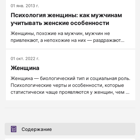
что мама вбивала в нее с детства: «Девочек нельзя
01 янв. 2013 г.
обижать!». Я старался. Но на практике «девочек
Психология женщины: как мужчинам
нельзя обижать» превратилось в «девочкам всегда
нужно уступать».
учитывать женские особенности
Женщины, похожие на мужчин, мужчин не
привлекают, а непохожие на них — раздражают...
01 окт. 2022 г.
Женщина
Женщина — биологический тип и социальная роль.
Психологические черты и особенности, которые
статистически чаще проявляются у женщин, чем у
мужчин: высокая эмоциональность (жизнь
чувствами), склонность к переживаниям,
демонстративность, истероидные черты.
Содержание