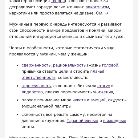
характерна позиция
Творца
) в возрасте после 30
деградируют гораздо легче женщин:
алкоголизм
,
наркотики или просто валяться на диване. См.
→
Мужчины в первую очередь интересуются и развивают
свои способности в мире предметов и понятий, миром
отношений интересуются меньше и осваивают его хуже.
Черты и особенности, которые статистически чаще
проявляются у мужчин, чем у женщин:
сдержанность
,
рациональность
(жизнь
головой
,
привычка ставить
цели
и строить
планы
),
ответственность
, совестливость.
агрессивность
, склонность биться за
статус
и
лидерство
, плохая переносимость
унижения
,
плохое понимание мира
чувств
и
эмоций
, скудость
эмоциональной палитры.
склонность все решать самому, несмотря на
давление окружения.
Паранойяльные
и
шизоидные
черты.
Мужских типов
много: Воин, Поэт, Учитель, Ученый, Шут.