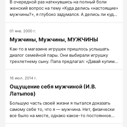
В очередной раз наткнувшись на полный боли
женский вопрос на тему «Куда делись «настоящие»
мужчины?», я глубоко задумался. А делись ли куда-
то? Да никуда не делись! Девушки, мы все еще тут.
При всей неадекватности, трусости и
01 янв. 2000 г.
безответственности мира прочих мужеподобных –
Мужчины, Мужчины, МУЖЧИНЫ
настоящие мужчины по-прежнему на своем месте.
Были, есть и будут. И точка. Периодически меня
Как-то в магазине игрушек пришлось услышать
посещают приступы утомления от соплей по
диалог семейной пары. Они выбирали игрушку
поводу деградации «настоящих» мужиков.
трехлетнему сыну. Папа предлагал: «Давай купим
Поймите, наконец, простую вещь – «чок» всегда
меч. Смотри, как он здорово сделан. Такой игрушки
останется «чоком», а настоящие мужчины –
у него еще нет». У папы у самого горели глаза,
настоящими мужчинами. И если вы встречаете
16 июл. 2014 г.
глядя на этот меч. Мама нахмурилась: «Не надо, это
только «чок», мои вам соболезнования. Дело,
Ощущение себя мужчиной (И.В.
агрессивная игрушка. Давай купим настольную
скорее всего, в вас самих, ведь подобное
игру – пусть развивается». Папа не сдавался: «Ну,
Латыпов)
притягивается к подобному.
как же не надо! Развивающие игры у него уже есть.
Большую часть своей жизни я пытался доказать
А меч мальчику тоже нужен. Я помню, как мне в
самому себе то, что я — мужчина. Нет, физически
детстве это было надо!»
все было на месте, однако какое-то постоянное
сомнение не давало мне покоя. В голове засело то,