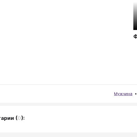
Ф
Мужчина
тарии
(
0
):