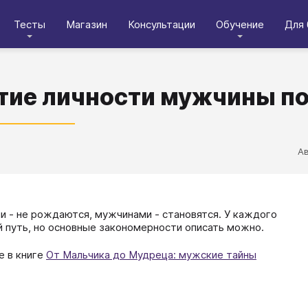
Тесты
Магазин
Консультации
Обучение
Для 
тие личности мужчины п
А
​​​Мужчинами - не рождаются, мужчинами - становятся. У каждого
й путь, но основные закономерности описать можно.
 в книге
От Мальчика до Мудреца: мужские тайны