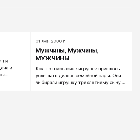
01 янв. 2000 г.
Мужчины, Мужчины,
МУЖЧИНЫ
ип и
дача и
Как-то в магазине игрушек пришлось
ны
услышать диалог семейной пары. Они
ть
выбирали игрушку трехлетнему сыну.
венный
Папа предлагал: «Давай купим меч.
й статус.
Смотри, как он здорово сделан. Такой
игрушки у него еще нет». У папы у
самого горели глаза, глядя на этот меч.
Мама нахмурилась: «Не надо, это
агрессивная игрушка. Давай купим
настольную игру – пусть развивается».
Папа не сдавался: «Ну, как же не надо!