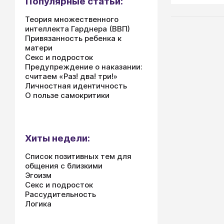
Популярные статьи:
мальчикам и
сконструиро
Теория множественного
конечно, из
интеллекта Гарднера (ВВП)
девочку, но
Привязанность ребенка к
мальчика ст
матери
Настоящего
Секс и подросток
Предупреждение о наказании:
считаем «Раз! два! три!»
Личностная идентичность
О пользе самокритики
Хиты недели:
Список позитивных тем для
общения с близкими
Эгоизм
Секс и подросток
Рассудительность
Логика