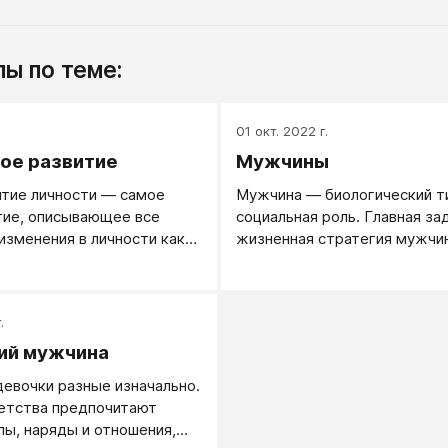
ы по теме:
.
01 окт. 2022 г.
ое развитие
Мужчины
итие личности — самое
Мужчина — биологический т
тие, описывающее все
социальная роль. Главная за
изменения в личности как
жизненная стратегия мужчи
нутренних процессов и
— победить других, захвати
действий.
территорию (создать собст
мир) и повысить собственны
.
ий мужчина
девочки разные изначально.
етства предпочитают
клы, наряды и отношения,