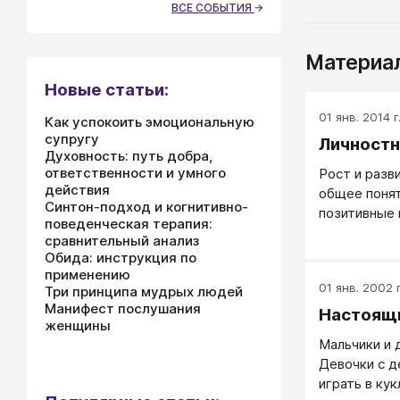
ВСЕ СОБЫТИЯ
Материал
Новые статьи:
01 янв. 2014 г
Как успокоить эмоциональную
супругу
Личностн
Духовность: путь добра,
ответственности и умного
Рост и разв
действия
общее поня
Синтон-подход и когнитивно-
позитивные 
поведенческая терапия:
результат в
сравнительный анализ
внешних воз
Обида: инструкция по
применению
01 янв. 2002 г
Три принципа мудрых людей
Манифест послушания
Настоящ
женщины
Мальчики и 
Девочки с д
играть в ку