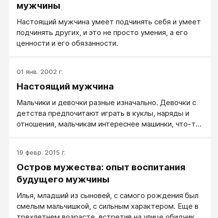
Проработал чуть больше года, занялся открытием
мужчины
магазина одежды — через себя, через настоящую
Настоящий мужчина умеет подчинять себя и умеет
ломку характера, страшное сопротивление. В ночь
подчинять других, и это не просто умения, а его
перед открытием магазина меня скрутило и рвало
ценности и его обязанности.
дома, причем это было не отравление, а чистого
рода психосоматика...
01 янв. 2002 г.
Настоящий мужчина
Мальчики и девочки разные изначально. Девочки с
детства предпочитают играть в куклы, наряды и
отношения, мальчикам интереснее машинки, что-то
сконструировать и подраться. Можно, конечно, из
мальчика воспитать девочку, но — зачем?
19 февр. 2015 г.
Наверное, из мальчика стоит воспитать мужчину.
Остров мужества: опыт воспитания
Настоящего мужчину.
будущего мужчины
Илья, младший из сыновей, с самого рождения был
смелым мальчишкой, с сильным характером. Еще в
трехлетнем возрасте, встретив на улице обидчика