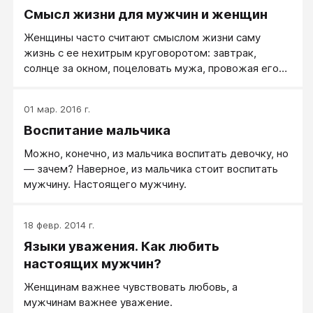
Смысл жизни для мужчин и женщин
Женщины часто считают смыслом жизни саму
жизнь с ее нехитрым круговоротом: завтрак,
солнце за окном, поцеловать мужа, провожая его
на работу, постирать, сходить в магазин,
расспросить детей, о том, что было в школе, обед,
01 мар. 2016 г.
ужин, вот и день прошел и надо готовиться к
Воспитание мальчика
завтрашнему.
Можно, конечно, из мальчика воспитать девочку, но
— зачем? Наверное, из мальчика стоит воспитать
мужчину. Настоящего мужчину.
18 февр. 2014 г.
Языки уважения. Как любить
настоящих мужчин?
Женщинам важнее чувствовать любовь, а
мужчинам важнее уважение.