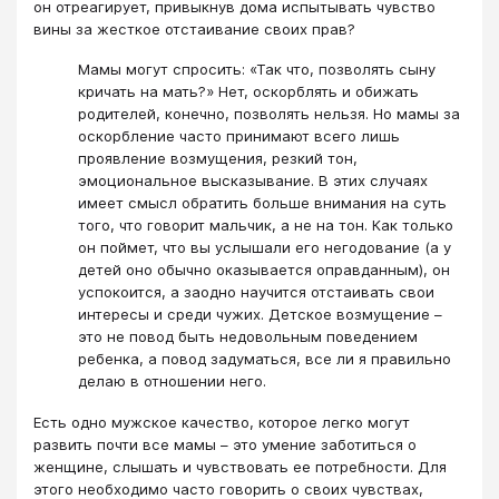
он отреагирует, привыкнув дома испытывать чувство
вины за жесткое отстаивание своих прав?
Мамы могут спросить: «Так что, позволять сыну
кричать на мать?» Нет, оскорблять и обижать
родителей, конечно, позволять нельзя. Но мамы за
оскорбление часто принимают всего лишь
проявление возмущения, резкий тон,
эмоциональное высказывание. В этих случаях
имеет смысл обратить больше внимания на суть
того, что говорит мальчик, а не на тон. Как только
он поймет, что вы услышали его негодование (а у
детей оно обычно оказывается оправданным), он
успокоится, а заодно научится отстаивать свои
интересы и среди чужих. Детское возмущение –
это не повод быть недовольным поведением
ребенка, а повод задуматься, все ли я правильно
делаю в отношении него.
Есть одно мужское качество, которое легко могут
развить почти все мамы – это умение заботиться о
женщине, слышать и чувствовать ее потребности. Для
этого необходимо часто говорить о своих чувствах,