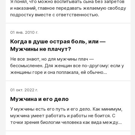
Я понял, что можно воспитывать сына без запретов
особенности поведения мужчины в той или иной
и наказаний, главное передавать желаемую свободу
ситуации, справа, в розовом квадрате — женщины.
подростку вместе с ответственностью.
01 янв. 2010 г.
Когда в душе острая боль, или —
Мужчины не плачут?
Не все знают, но для мужчины плач —
бессмысленен. Для женщин все по-другому: если у
женщины горе и она поплакала, ей обычно
становится легче, женщине плач помогает
справиться с душевной болью. А у мужчин все не
01 окт. 2022 г.
так, их горе и их боль плачем не облегчается, нет.
Мужчина и его дело
Мужчины не плачут, потому что для них это обычно
бессмыленно, и для того, чтобы оставаться
У мужчины есть его путь и его дело. Как минимум,
мужчинами, то есть сильными и разумными людьми.
мужчина умеет работать и работы не боится. С
точки зрения биологии человека как вида между
мужчинами и женщинами есть серьезное