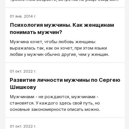
своего старшего брата, не долго думая, сильно
ударил его в живот, сказав: «Ты что бьешь моего
01 янв. 2014 г.
брата?». До девяти лет его было чрезвычайно
Психология мужчины. Как женщинам
трудно воспитывать. В школе он учился неохотно.
Любил гулять на улице. Постепенно становился
понимать мужчин?
лидером не только среди своих сверстников. Его
Мужчина хочет, чтобы любовь женщины
уважали и слушались ребята старше на два–три
выражалась так, как он хочет, при этом языки
года. За плохую дисциплину часто вызывали меня в
любви у мужчин обычно другие, чем у женщин.
школу. Давление на него в любой форме, даже из
самых позитивных намерений, не давало
результатов. Проповеди и увещевания не проникали
01 окт. 2022 г.
в его душу.
Развитие личности мужчины по Сергею
Шишкову
Мужчинами - не рождаются, мужчинами -
становятся. У каждого здесь свой путь, но
основные закономерности описать можно.
01 окт. 2022 г.