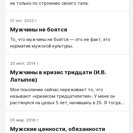
не только по строению своего тела.
01 окт. 2022 г.
Мужчины не боятся
То, что мужчины не боятся — это не факт, это
норматив мужской культуры.
20 июл. 2014 г.
Мужчины в кризис тридцати (И.В.
Латыпов)
Мое поколение сейчас переживает то, что
называют «кризисом тридцатилетия». У меня он
растянулся на целых 5 лет, начавшись в 25. Я тогда
внезапно для многих людей (и даже немного для
себя) уволился из вуза, в котором был старшим
05 мар. 2018 г.
преподавателем, и устроился работать...
Мужские ценности, обязанности
продавцом-консультантом бытовой техники.