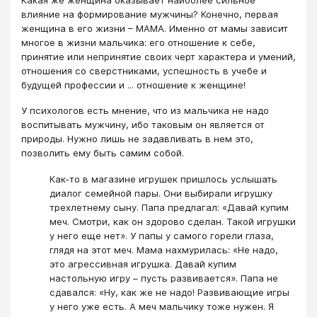
влияние на формирование мужчины? Конечно, первая
женщина в его жизни – МАМА. Именно от мамы зависит
многое в жизни мальчика: его отношение к себе,
принятие или непринятие своих черт характера и умений,
отношения со сверстниками, успешность в учебе и
будущей профессии и ... отношение к женщине!
У психологов есть мнение, что из мальчика не надо
воспитывать мужчину, ибо таковым он является от
природы. Нужно лишь не задавливать в нем это,
позволить ему быть самим собой.
Как-то в магазине игрушек пришлось услышать
диалог семейной пары. Они выбирали игрушку
трехлетнему сыну. Папа предлагал: «Давай купим
меч. Смотри, как он здорово сделан. Такой игрушки
у него еще нет». У папы у самого горели глаза,
глядя на этот меч. Мама нахмурилась: «Не надо,
это агрессивная игрушка. Давай купим
настольную игру – пусть развивается». Папа не
сдавался: «Ну, как же не надо! Развивающие игры
у него уже есть. А меч мальчику тоже нужен. Я