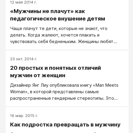
12 мая 2014 г.
«Мужчины не плачут» как
педагогическое внушение детям
Чаще плачут те дети, которые не знают, что
делать. Когда жалеют, хочется плакать и
чувствовать себя бедненьким. Женщины любят
заботиться о маленьких и несчастных, любят
жалеть, но результат такого женского воспитания
23 окт. 2014 г.
— девочка, а не мальчик.
20 простых и понятных отличий
мужчин от женщин
Дизайнер Янг Лиу опубликовала книгу «Man Meets
Woman», в которой представлены самые
распространенные гендерные стереотипы. Это
минималистичные постеры, которые показывают
сходства и различия между мужским и женским
16 мар. 2015 г.
восприятием мира. Эти информативные и
Как подростка превращать в мужчину
лаконичные картинки полезнее любых статей по
психологии. Слева в зеленом квадрате изображены