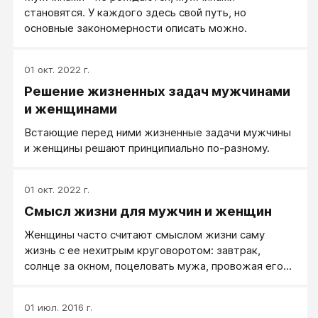
становятся. У каждого здесь свой путь, но
основные закономерности описать можно.
01 окт. 2022 г.
Решение жизненных задач мужчинами
и женщинами
Встающие перед ними жизненные задачи мужчины
и женщины решают принципиально по-разному.
01 окт. 2022 г.
Смысл жизни для мужчин и женщин
Женщины часто считают смыслом жизни саму
жизнь с ее нехитрым круговоротом: завтрак,
солнце за окном, поцеловать мужа, провожая его
на работу, постирать, сходить в магазин,
расспросить детей, о том, что было в школе, обед,
01 июл. 2016 г.
ужин, вот и день прошел и надо готовиться к