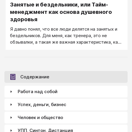
Занятые и бездельники, или Тайм-
завтрашнему.
менеджмент как основа душевного
здоровья
Я давно понял, что все люди делятся на занятых и
бездельников. Для меня, как тренера, это не
обзывалки, а такая же важная характеристика, как
различение мужской и женской аудитории.
Содержание
Работа над собой
Успех, деньги, бизнес
Человек и общество
УПП, Синтон, Дистанция