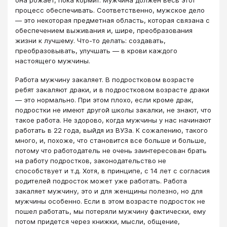
она рожает, пока кормит. Мужчина должен весь этот
процесс обеспечивать. Соответственно, мужское дело
— это некоторая предметная область, которая связана с
обеспечением выживания и, шире, преобразования
жизни к лучшему. Что-то делать: создавать,
преобразовывать, улучшать — в крови каждого
настоящего мужчины.
Работа мужчину закаляет. В подростковом возрасте
ребят закаляют драки, и в подростковом возрасте драки
— это нормально. При этом плохо, если кроме драк,
подростки не имеют другой школы закалки, не знают, что
такое работа. Не здорово, когда мужчины у нас начинают
работать в 22 года, выйдя из ВУЗа. К сожалению, такого
много, и, похоже, что становится все больше и больше,
потому что работодатель не очень заинтересован брать
на работу подростков, законодательство не
способствует и т.д. Хотя, в принципе, с 14 лет с согласия
родителей подросток может уже работать. Работа
закаляет мужчину, это и для женщины полезно, но для
мужчины особенно. Если в этом возрасте подросток не
пошел работать, мы потеряли мужчину фактически, ему
потом придется через книжки, мысли, общение,