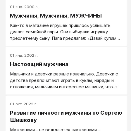
найти свое дело. Второй шаг, это вопрос: а что
01 янв. 2000 г.
сейчас востребовано? Что людям нужно, за что
Мужчины, Мужчины, МУЖЧИНЫ
люди готовы платить?
Как-то в магазине игрушек пришлось услышать
диалог семейной пары. Они выбирали игрушку
трехлетнему сыну. Папа предлагал: «Давай купим
меч. Смотри, как он здорово сделан. Такой игрушки
у него еще нет». У папы у самого горели глаза,
01 янв. 2002 г.
глядя на этот меч. Мама нахмурилась: «Не надо, это
Настоящий мужчина
агрессивная игрушка. Давай купим настольную игру
– пусть развивается». Папа не сдавался: «Ну, как же
Мальчики и девочки разные изначально. Девочки с
не надо! Развивающие игры у него уже есть. А меч
детства предпочитают играть в куклы, наряды и
мальчику тоже нужен. Я помню, как мне в детстве
отношения, мальчикам интереснее машинки, что-то
это было надо!»
сконструировать и подраться. Можно, конечно, из
мальчика воспитать девочку, но — зачем?
01 окт. 2022 г.
Наверное, из мальчика стоит воспитать мужчину.
Развитие личности мужчины по Сергею
Настоящего мужчину.
Шишкову
Мужчинами - не рождаются, мужчинами -