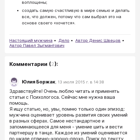
воплощены;
создать самую счастливую в мире семью и делать
все, что должен, потому что сам выбрал это на
основе своего «хочется».
Настоящий мужчина
Дело
Автор Денис Швецов
Автор Павел Зыгмантович
Комментарии
(
2
):
Юлия Боржак
,
13 июля 2015 г. в 14:38
Здравствуйте! Очень люблю читать и применять 
статьи с Психологоса. Сейчас мне нужна ваша 
помощь. 

Я ищу статью, но, увы, помню только один эпизод: 
мужчина оценивает уровень развития своих умений 
в разных сферах. Самое нестандартное и 
запоминающееся для меня - умение шить и вести 
партнершу в танце. Каждое из умений оценивается 
по шкале отлично-хорошо-плохо. Поиск по тексту 